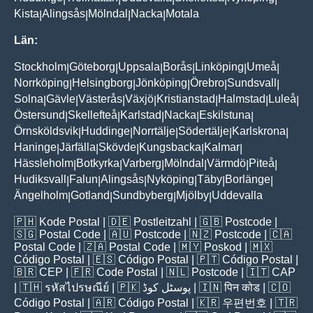
Kista
Alingsås
Mölndal
Nacka
Motala
|
|
|
|
Län:
Stockholm
Göteborg
Uppsala
Borås
Linköping
Umeå
|
|
|
|
|
|
Norrköping
Helsingborg
Jönköping
Örebro
Sundsvall
|
|
|
|
|
Solna
Gävle
Västerås
Växjö
Kristianstad
Halmstad
Luleå
|
|
|
|
|
|
|
Östersund
Skellefteå
Karlstad
Nacka
Eskilstuna
|
|
|
|
|
Örnsköldsvik
Huddinge
Norrtälje
Södertälje
Karlskrona
|
|
|
|
|
Haninge
Järfälla
Skövde
Kungsbacka
Kalmar
|
|
|
|
|
Hässleholm
Botkyrka
Varberg
Mölndal
Värmdö
Piteå
|
|
|
|
|
|
Hudiksvall
Falun
Alingsås
Nyköping
Täby
Borlänge
|
|
|
|
|
|
Ängelholm
Gotland
Sundbyberg
Mjölby
Uddevalla
|
|
|
|
🇵🇭
Kode Postal
| 🇩🇪
Postleitzahl
| 🇬🇧
Postcode
|
🇸🇬
Postal Code
| 🇦🇺
Postcode
| 🇳🇿
Postcode
| 🇨🇦
Postal Code
| 🇿🇦
Postal Code
| 🇲🇾
Poskod
| 🇲🇽
Código Postal
| 🇪🇸
Código Postal
| 🇵🇹
Código Postal
|
🇧🇷
CEP
| 🇫🇷
Code Postal
| 🇳🇱
Postcode
| 🇮🇹
CAP
| 🇹🇭
รหัสไปรษณีย์
| 🇵🇰
پوسٹل کوڈ
| 🇮🇳
पिन कोड
| 🇨🇴
Código Postal
| 🇦🇷
Código Postal
| 🇰🇷
우편번호
| 🇹🇷