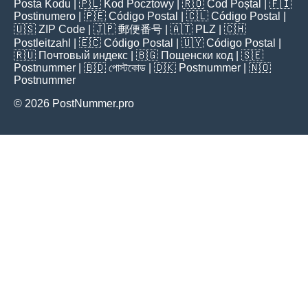
Posta Kodu
| 🇵🇱
Kod Pocztowy
| 🇷🇴
Cod Poștal
| 🇫🇮
Postinumero
| 🇵🇪
Código Postal
| 🇨🇱
Código Postal
|
🇺🇸
ZIP Code
| 🇯🇵
郵便番号
| 🇦🇹
PLZ
| 🇨🇭
Postleitzahl
| 🇪🇨
Código Postal
| 🇺🇾
Código Postal
|
🇷🇺
Почтовый индекс
| 🇧🇬
Пощенски код
| 🇸🇪
Postnummer
| 🇧🇩
পোস্টকোড
| 🇩🇰
Postnummer
| 🇳🇴
Postnummer
© 2026 PostNummer.pro