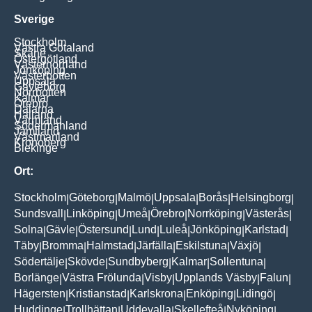
Sverige
Stockholm
Västra Götaland
Skåne
Östergötland
Västernorrland
Jönköping
Västerbotten
Uppsala
Gävleborg
Norrbotten
Kalmar
Örebro
Dalarna
Halland
Värmland
Södermanland
Jämtland
Västmanland
Kronoberg
Blekinge
Ort:
Stockholm
Göteborg
Malmö
Uppsala
Borås
Helsingborg
|
|
|
|
|
|
Sundsvall
Linköping
Umeå
Örebro
Norrköping
Västerås
|
|
|
|
|
|
Solna
Gävle
Östersund
Lund
Luleå
Jönköping
Karlstad
|
|
|
|
|
|
|
Täby
Bromma
Halmstad
Järfälla
Eskilstuna
Växjö
|
|
|
|
|
|
Södertälje
Skövde
Sundbyberg
Kalmar
Sollentuna
|
|
|
|
|
Borlänge
Västra Frölunda
Visby
Upplands Väsby
Falun
|
|
|
|
|
Hägersten
Kristianstad
Karlskrona
Enköping
Lidingö
|
|
|
|
|
Huddinge
Trollhättan
Uddevalla
Skellefteå
Nyköping
|
|
|
|
|