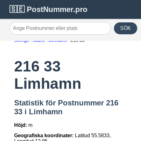
🇸🇪 PostNummer.pro
SÖK
Ange Postnummer eller plats
Sverige
Skåne
Limhamn
216 33
216 33
Limhamn
Statistik för Postnummer 216
33 i Limhamn
Höjd:
m
Geografiska koordinater:
Latitud 55.5833,