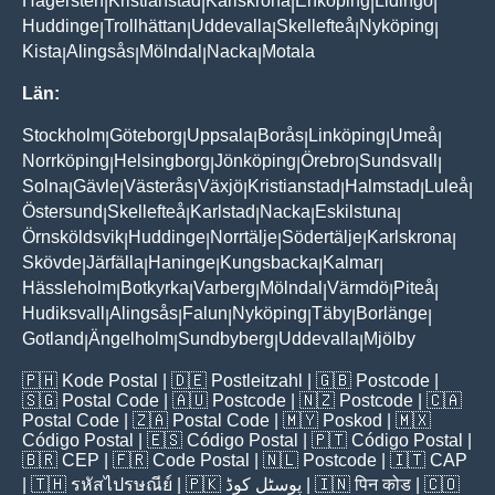
Hägersten
Kristianstad
Karlskrona
Enköping
Lidingö
|
|
|
|
|
Huddinge
Trollhättan
Uddevalla
Skellefteå
Nyköping
|
|
|
|
|
Kista
Alingsås
Mölndal
Nacka
Motala
|
|
|
|
Län:
Stockholm
Göteborg
Uppsala
Borås
Linköping
Umeå
|
|
|
|
|
|
Norrköping
Helsingborg
Jönköping
Örebro
Sundsvall
|
|
|
|
|
Solna
Gävle
Västerås
Växjö
Kristianstad
Halmstad
Luleå
|
|
|
|
|
|
|
Östersund
Skellefteå
Karlstad
Nacka
Eskilstuna
|
|
|
|
|
Örnsköldsvik
Huddinge
Norrtälje
Södertälje
Karlskrona
|
|
|
|
|
Skövde
Järfälla
Haninge
Kungsbacka
Kalmar
|
|
|
|
|
Hässleholm
Botkyrka
Varberg
Mölndal
Värmdö
Piteå
|
|
|
|
|
|
Hudiksvall
Alingsås
Falun
Nyköping
Täby
Borlänge
|
|
|
|
|
|
Gotland
Ängelholm
Sundbyberg
Uddevalla
Mjölby
|
|
|
|
🇵🇭
Kode Postal
| 🇩🇪
Postleitzahl
| 🇬🇧
Postcode
|
🇸🇬
Postal Code
| 🇦🇺
Postcode
| 🇳🇿
Postcode
| 🇨🇦
Postal Code
| 🇿🇦
Postal Code
| 🇲🇾
Poskod
| 🇲🇽
Código Postal
| 🇪🇸
Código Postal
| 🇵🇹
Código Postal
|
🇧🇷
CEP
| 🇫🇷
Code Postal
| 🇳🇱
Postcode
| 🇮🇹
CAP
| 🇹🇭
รหัสไปรษณีย์
| 🇵🇰
پوسٹل کوڈ
| 🇮🇳
पिन कोड
| 🇨🇴