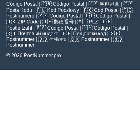
Código Postal
| 🇦🇷
Código Postal
| 🇰🇷
우편번호
| 🇹🇷
Posta Kodu
| 🇵🇱
Kod Pocztowy
| 🇷🇴
Cod Poștal
| 🇫🇮
Postinumero
| 🇵🇪
Código Postal
| 🇨🇱
Código Postal
|
🇺🇸
ZIP Code
| 🇯🇵
郵便番号
| 🇦🇹
PLZ
| 🇨🇭
Postleitzahl
| 🇪🇨
Código Postal
| 🇺🇾
Código Postal
|
🇷🇺
Почтовый индекс
| 🇧🇬
Пощенски код
| 🇸🇪
Postnummer
| 🇧🇩
পোস্টকোড
| 🇩🇰
Postnummer
| 🇳🇴
Postnummer
© 2026 PostNummer.pro