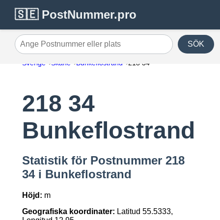
🇸🇪 PostNummer.pro
SÖK
Ange Postnummer eller plats
Sverige
Skåne
Bunkeflostrand
218 34
218 34
Bunkeflostrand
Statistik för Postnummer 218
34 i Bunkeflostrand
Höjd:
m
Geografiska koordinater:
Latitud 55.5333,