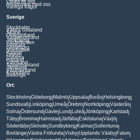
Länka till oss
Annonsera med oss
Vanliga frågor
Sverige
Stockholm
Västra Götaland
Skåne
Östergötland
Västernorrland
Jönköping
Västerbotten
Uppsala
Gävleborg
Norrbotten
Kalmar
Örebro
Dalarna
Halland
Värmland
Södermanland
Jämtland
Västmanland
Kronoberg
Blekinge
Ort:
Stockholm
Göteborg
Malmö
Uppsala
Borås
Helsingborg
|
|
|
|
|
|
Sundsvall
Linköping
Umeå
Örebro
Norrköping
Västerås
|
|
|
|
|
|
Solna
Östersund
Gävle
Lund
Luleå
Jönköping
Karlstad
|
|
|
|
|
|
|
Täby
Bromma
Halmstad
Järfälla
Eskilstuna
Växjö
|
|
|
|
|
|
Södertälje
Skövde
Sundbyberg
Kalmar
Sollentuna
|
|
|
|
|
Borlänge
Västra Frölunda
Visby
Upplands Väsby
Falun
|
|
|
|
|