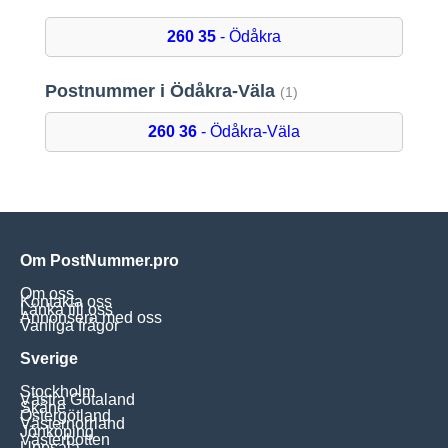
260 35
- Ödåkra
Postnummer i Ödåkra-Väla
(1)
260 36
- Ödåkra-Väla
Om PostNummer.pro
Om oss
Kontakta oss
Länka till oss
Annonsera med oss
Vanliga frågor
Sverige
Stockholm
Västra Götaland
Skåne
Östergötland
Västernorrland
Jönköping
Västerbotten
Uppsala