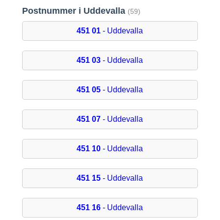
Postnummer i Uddevalla
(59)
451 01
- Uddevalla
451 03
- Uddevalla
451 05
- Uddevalla
451 07
- Uddevalla
451 10
- Uddevalla
451 15
- Uddevalla
451 16
- Uddevalla