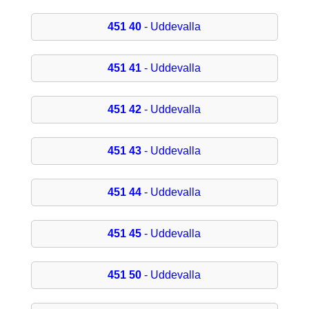
451 40
- Uddevalla
451 41
- Uddevalla
451 42
- Uddevalla
451 43
- Uddevalla
451 44
- Uddevalla
451 45
- Uddevalla
451 50
- Uddevalla