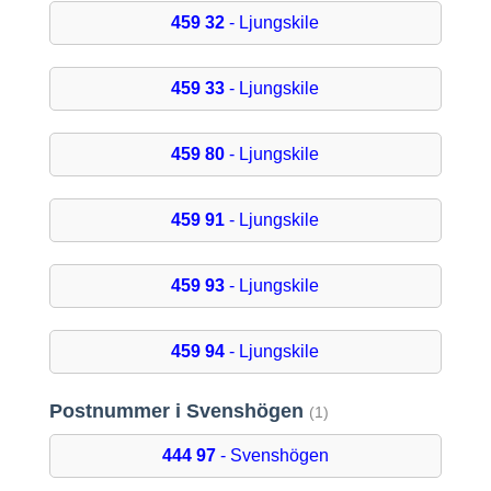
459 32
- Ljungskile
459 33
- Ljungskile
459 80
- Ljungskile
459 91
- Ljungskile
459 93
- Ljungskile
459 94
- Ljungskile
Postnummer i Svenshögen
(1)
444 97
- Svenshögen