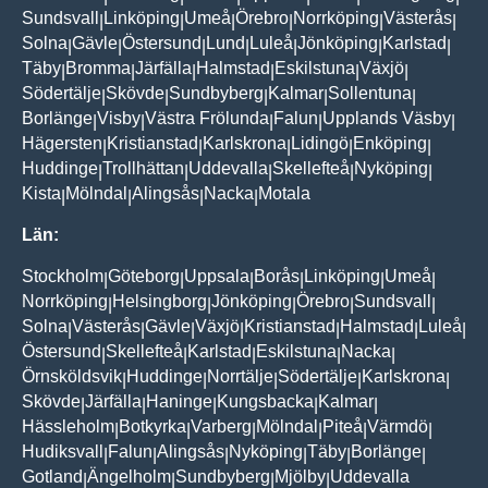
Sundsvall
Linköping
Umeå
Örebro
Norrköping
Västerås
|
|
|
|
|
|
Solna
Gävle
Östersund
Lund
Luleå
Jönköping
Karlstad
|
|
|
|
|
|
|
Täby
Bromma
Järfälla
Halmstad
Eskilstuna
Växjö
|
|
|
|
|
|
Södertälje
Skövde
Sundbyberg
Kalmar
Sollentuna
|
|
|
|
|
Borlänge
Visby
Västra Frölunda
Falun
Upplands Väsby
|
|
|
|
|
Hägersten
Kristianstad
Karlskrona
Lidingö
Enköping
|
|
|
|
|
Huddinge
Trollhättan
Uddevalla
Skellefteå
Nyköping
|
|
|
|
|
Kista
Mölndal
Alingsås
Nacka
Motala
|
|
|
|
Län:
Stockholm
Göteborg
Uppsala
Borås
Linköping
Umeå
|
|
|
|
|
|
Norrköping
Helsingborg
Jönköping
Örebro
Sundsvall
|
|
|
|
|
Solna
Västerås
Gävle
Växjö
Kristianstad
Halmstad
Luleå
|
|
|
|
|
|
|
Östersund
Skellefteå
Karlstad
Eskilstuna
Nacka
|
|
|
|
|
Örnsköldsvik
Huddinge
Norrtälje
Södertälje
Karlskrona
|
|
|
|
|
Skövde
Järfälla
Haninge
Kungsbacka
Kalmar
|
|
|
|
|
Hässleholm
Botkyrka
Varberg
Mölndal
Piteå
Värmdö
|
|
|
|
|
|
Hudiksvall
Falun
Alingsås
Nyköping
Täby
Borlänge
|
|
|
|
|
|
Gotland
Ängelholm
Sundbyberg
Mjölby
Uddevalla
|
|
|
|