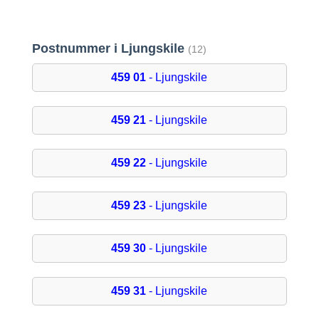
Postnummer i Ljungskile
(12)
459 01
- Ljungskile
459 21
- Ljungskile
459 22
- Ljungskile
459 23
- Ljungskile
459 30
- Ljungskile
459 31
- Ljungskile