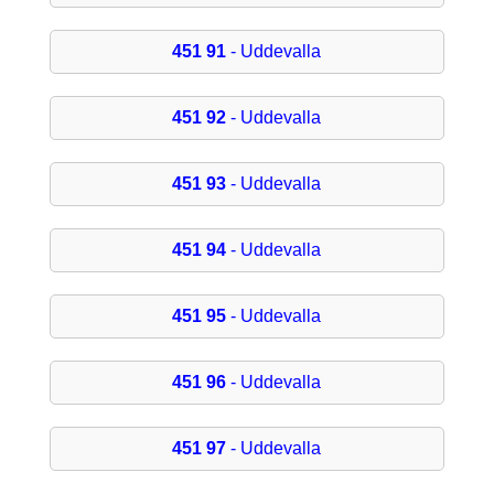
451 91
- Uddevalla
451 92
- Uddevalla
451 93
- Uddevalla
451 94
- Uddevalla
451 95
- Uddevalla
451 96
- Uddevalla
451 97
- Uddevalla