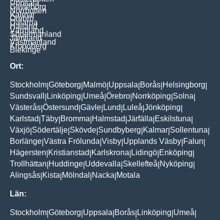
Uppsala
Gävleborg
Norrbotten
Kalmar
Örebro
Dalarna
Halland
Värmland
Södermanland
Jämtland
Västmanland
Kronoberg
Blekinge
Ort:
Stockholm
Göteborg
Malmö
Uppsala
Borås
Helsingborg
|
|
|
|
|
|
Sundsvall
Linköping
Umeå
Örebro
Norrköping
Solna
|
|
|
|
|
|
Västerås
Östersund
Gävle
Lund
Luleå
Jönköping
|
|
|
|
|
|
Karlstad
Täby
Bromma
Halmstad
Järfälla
Eskilstuna
|
|
|
|
|
|
Växjö
Södertälje
Skövde
Sundbyberg
Kalmar
Sollentuna
|
|
|
|
|
|
Borlänge
Västra Frölunda
Visby
Upplands Väsby
Falun
|
|
|
|
|
Hägersten
Kristianstad
Karlskrona
Lidingö
Enköping
|
|
|
|
|
Trollhättan
Huddinge
Uddevalla
Skellefteå
Nyköping
|
|
|
|
|
Alingsås
Kista
Mölndal
Nacka
Motala
|
|
|
|
Län:
Stockholm
Göteborg
Uppsala
Borås
Linköping
Umeå
|
|
|
|
|
|