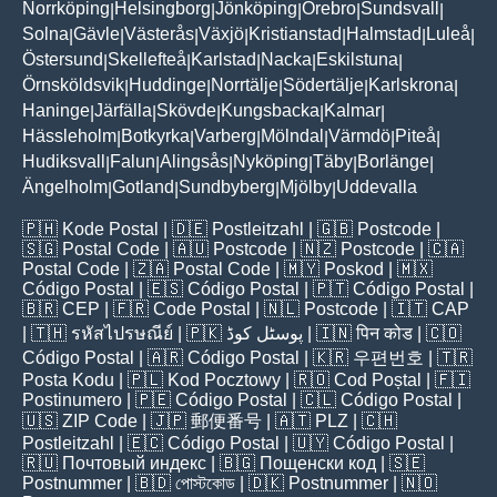
Norrköping
Helsingborg
Jönköping
Örebro
Sundsvall
|
|
|
|
|
Solna
Gävle
Västerås
Växjö
Kristianstad
Halmstad
Luleå
|
|
|
|
|
|
|
Östersund
Skellefteå
Karlstad
Nacka
Eskilstuna
|
|
|
|
|
Örnsköldsvik
Huddinge
Norrtälje
Södertälje
Karlskrona
|
|
|
|
|
Haninge
Järfälla
Skövde
Kungsbacka
Kalmar
|
|
|
|
|
Hässleholm
Botkyrka
Varberg
Mölndal
Värmdö
Piteå
|
|
|
|
|
|
Hudiksvall
Falun
Alingsås
Nyköping
Täby
Borlänge
|
|
|
|
|
|
Ängelholm
Gotland
Sundbyberg
Mjölby
Uddevalla
|
|
|
|
🇵🇭
Kode Postal
| 🇩🇪
Postleitzahl
| 🇬🇧
Postcode
|
🇸🇬
Postal Code
| 🇦🇺
Postcode
| 🇳🇿
Postcode
| 🇨🇦
Postal Code
| 🇿🇦
Postal Code
| 🇲🇾
Poskod
| 🇲🇽
Código Postal
| 🇪🇸
Código Postal
| 🇵🇹
Código Postal
|
🇧🇷
CEP
| 🇫🇷
Code Postal
| 🇳🇱
Postcode
| 🇮🇹
CAP
| 🇹🇭
รหัสไปรษณีย์
| 🇵🇰
پوسٹل کوڈ
| 🇮🇳
पिन कोड
| 🇨🇴
Código Postal
| 🇦🇷
Código Postal
| 🇰🇷
우편번호
| 🇹🇷
Posta Kodu
| 🇵🇱
Kod Pocztowy
| 🇷🇴
Cod Poștal
| 🇫🇮
Postinumero
| 🇵🇪
Código Postal
| 🇨🇱
Código Postal
|
🇺🇸
ZIP Code
| 🇯🇵
郵便番号
| 🇦🇹
PLZ
| 🇨🇭
Postleitzahl
| 🇪🇨
Código Postal
| 🇺🇾
Código Postal
|
🇷🇺
Почтовый индекс
| 🇧🇬
Пощенски код
| 🇸🇪
Postnummer
| 🇧🇩
পোস্টকোড
| 🇩🇰
Postnummer
| 🇳🇴