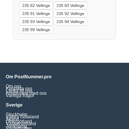
235 82 Vellinge
235 83 Vellinge
235 91 Vellinge
235 92 Vellinge
235 93 Vellinge
235 94 Vellinge
235 99 Vellinge
Om PostNummer.pro
Om oss
Kontakta oss
Länka till oss
Annonsera med oss
Vanliga frågor
Sverige
Stockholm
Västra Götaland
Skåne
Östergötland
Västernorrland
Jönköping
Västerbotten