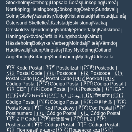
Stockholm
Göteborg
Uppsala
Borås
Linköping
Umeå
|
|
|
|
|
|
Norrköping
Helsingborg
Jönköping
Örebro
Sundsvall
|
|
|
|
|
Solna
Gävle
Västerås
Växjö
Kristianstad
Halmstad
Luleå
|
|
|
|
|
|
|
Östersund
Skellefteå
Karlstad
Eskilstuna
Nacka
|
|
|
|
|
Örnsköldsvik
Huddinge
Norrtälje
Södertälje
Karlskrona
|
|
|
|
|
Haninge
Skövde
Järfälla
Kungsbacka
Kalmar
|
|
|
|
|
Hässleholm
Botkyrka
Varberg
Mölndal
Piteå
Värmdö
|
|
|
|
|
|
Hudiksvall
Falun
Alingsås
Täby
Nyköping
Gotland
|
|
|
|
|
|
Ängelholm
Borlänge
Sundbyberg
Mjölby
Uddevalla
|
|
|
|
🇵🇭
Kode Postal
| 🇩🇪
Postleitzahl
| 🇬🇧
Postcode
|
🇸🇬
Postal Code
| 🇦🇺
Postcode
| 🇳🇿
Postcode
| 🇨🇦
Postal Code
| 🇿🇦
Postal Code
| 🇲🇾
Poskod
| 🇲🇽
Código Postal
| 🇪🇸
Código Postal
| 🇵🇹
Código Postal
|
🇧🇷
CEP
| 🇫🇷
Code Postal
| 🇳🇱
Postcode
| 🇮🇹
CAP
| 🇹🇭
รหัสไปรษณีย์
| 🇵🇰
پوسٹل کوڈ
| 🇮🇳
पिन कोड
| 🇨🇴
Código Postal
| 🇦🇷
Código Postal
| 🇰🇷
우편번호
| 🇹🇷
Posta Kodu
| 🇵🇱
Kod Pocztowy
| 🇷🇴
Cod Poștal
| 🇫🇮
Postinumero
| 🇵🇪
Código Postal
| 🇨🇱
Código Postal
|
🇺🇸
ZIP Code
| 🇯🇵
郵便番号
| 🇦🇹
PLZ
| 🇨🇭
Postleitzahl
| 🇪🇨
Código Postal
| 🇺🇾
Código Postal
|
🇷🇺
Почтовый индекс
| 🇧🇬
Пощенски код
| 🇸🇪