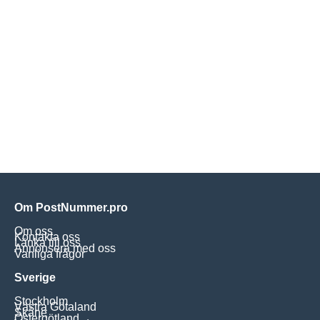
Om PostNummer.pro
Om oss
Kontakta oss
Länka till oss
Annonsera med oss
Vanliga frågor
Sverige
Stockholm
Västra Götaland
Skåne
Östergötland