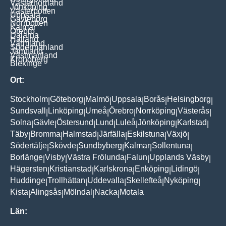
Västernorrland
Jönköping
Västerbotten
Uppsala
Gävleborg
Norrbotten
Kalmar
Örebro
Dalarna
Halland
Värmland
Södermanland
Jämtland
Västmanland
Kronoberg
Blekinge
Ort:
Stockholm
Göteborg
Malmö
Uppsala
Borås
Helsingborg
|
|
|
|
|
|
Sundsvall
Linköping
Umeå
Örebro
Norrköping
Västerås
|
|
|
|
|
|
Solna
Gävle
Östersund
Lund
Luleå
Jönköping
Karlstad
|
|
|
|
|
|
|
Täby
Bromma
Halmstad
Järfälla
Eskilstuna
Växjö
|
|
|
|
|
|
Södertälje
Skövde
Sundbyberg
Kalmar
Sollentuna
|
|
|
|
|
Borlänge
Visby
Västra Frölunda
Falun
Upplands Väsby
|
|
|
|
|
Hägersten
Kristianstad
Karlskrona
Enköping
Lidingö
|
|
|
|
|
Huddinge
Trollhättan
Uddevalla
Skellefteå
Nyköping
|
|
|
|
|
Kista
Alingsås
Mölndal
Nacka
Motala
|
|
|
|
Län: