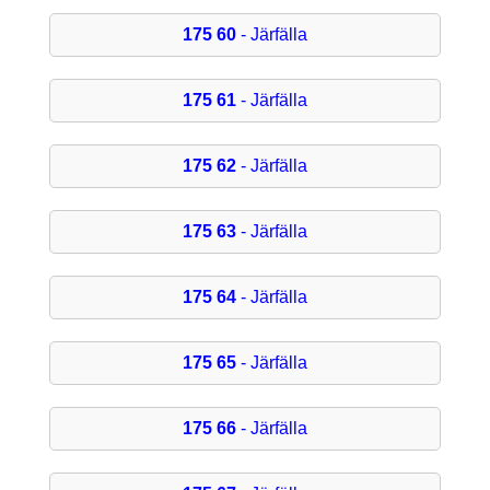
175 60
- Järfälla
175 61
- Järfälla
175 62
- Järfälla
175 63
- Järfälla
175 64
- Järfälla
175 65
- Järfälla
175 66
- Järfälla