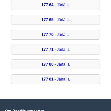
177 64
- Järfälla
177 65
- Järfälla
177 70
- Järfälla
177 71
- Järfälla
177 80
- Järfälla
177 81
- Järfälla