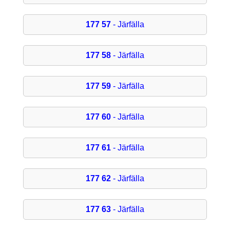
177 57
- Järfälla
177 58
- Järfälla
177 59
- Järfälla
177 60
- Järfälla
177 61
- Järfälla
177 62
- Järfälla
177 63
- Järfälla