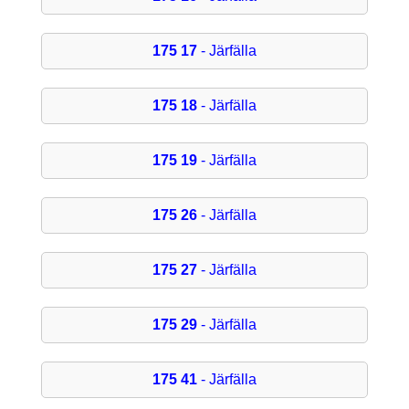
175 17
- Järfälla
175 18
- Järfälla
175 19
- Järfälla
175 26
- Järfälla
175 27
- Järfälla
175 29
- Järfälla
175 41
- Järfälla