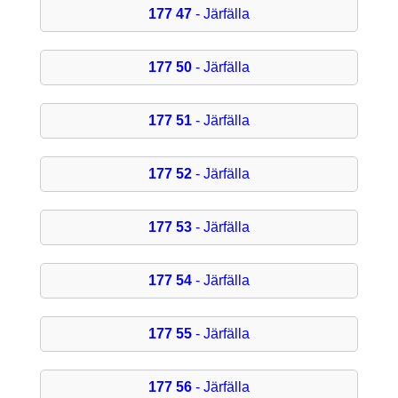
177 47
- Järfälla
177 50
- Järfälla
177 51
- Järfälla
177 52
- Järfälla
177 53
- Järfälla
177 54
- Järfälla
177 55
- Järfälla
177 56
- Järfälla