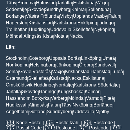
Täby
Bromma
Halmstad
Järfälla
Eskilstuna
Växjö
|
|
|
|
|
|
Södertälje
Skövde
Sundbyberg
Kalmar
Sollentuna
|
|
|
|
|
Borlänge
Västra Frölunda
Visby
Upplands Väsby
Falun
|
|
|
|
|
Hägersten
Kristianstad
Karlskrona
Enköping
Lidingö
|
|
|
|
|
Trollhättan
Huddinge
Uddevalla
Skellefteå
Nyköping
|
|
|
|
|
Mölndal
Alingsås
Kista
Motala
Nacka
|
|
|
|
Län:
Stockholm
Göteborg
Uppsala
Borås
Linköping
Umeå
|
|
|
|
|
|
Norrköping
Helsingborg
Jönköping
Örebro
Sundsvall
|
|
|
|
|
Solna
Gävle
Västerås
Växjö
Kristianstad
Halmstad
Luleå
|
|
|
|
|
|
|
Östersund
Skellefteå
Karlstad
Nacka
Eskilstuna
|
|
|
|
|
Örnsköldsvik
Huddinge
Norrtälje
Karlskrona
Södertälje
|
|
|
|
|
Järfälla
Skövde
Haninge
Kungsbacka
Kalmar
|
|
|
|
|
Hässleholm
Botkyrka
Varberg
Mölndal
Värmdö
Piteå
|
|
|
|
|
|
Hudiksvall
Alingsås
Falun
Täby
Nyköping
Borlänge
|
|
|
|
|
|
Ängelholm
Gotland
Sundbyberg
Uddevalla
Mjölby
|
|
|
|
🇵🇭
Kode Postal
| 🇩🇪
Postleitzahl
| 🇬🇧
Postcode
|
🇸🇬
Postal Code
| 🇦🇺
Postcode
| 🇳🇿
Postcode
| 🇨🇦