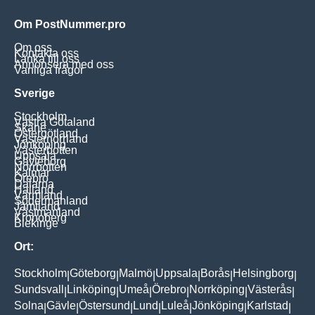
Om PostNummer.pro
Om oss
Kontakta oss
Länka till oss
Annonsera med oss
Vanliga frågor
Sverige
Stockholm
Västra Götaland
Skåne
Östergötland
Västernorrland
Jönköping
Västerbotten
Uppsala
Gävleborg
Norrbotten
Kalmar
Örebro
Dalarna
Halland
Värmland
Södermanland
Jämtland
Västmanland
Kronoberg
Blekinge
Ort:
Stockholm
Göteborg
Malmö
Uppsala
Borås
Helsingborg
|
|
|
|
|
|
Sundsvall
Linköping
Umeå
Örebro
Norrköping
Västerås
|
|
|
|
|
|
Solna
Gävle
Östersund
Lund
Luleå
Jönköping
Karlstad
|
|
|
|
|
|
|