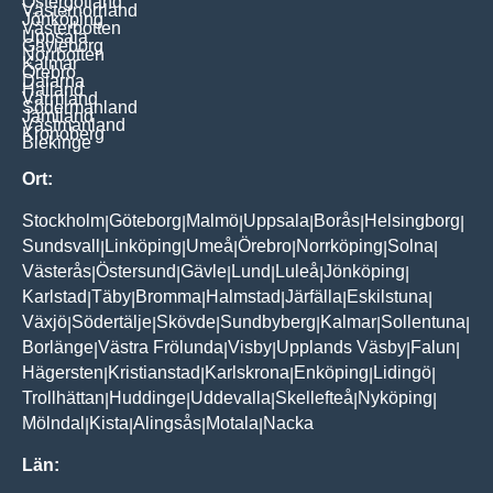
Östergötland
Västernorrland
Jönköping
Västerbotten
Uppsala
Gävleborg
Norrbotten
Kalmar
Örebro
Dalarna
Halland
Värmland
Södermanland
Jämtland
Västmanland
Kronoberg
Blekinge
Ort:
Stockholm
Göteborg
Malmö
Uppsala
Borås
Helsingborg
|
|
|
|
|
|
Sundsvall
Linköping
Umeå
Örebro
Norrköping
Solna
|
|
|
|
|
|
Västerås
Östersund
Gävle
Lund
Luleå
Jönköping
|
|
|
|
|
|
Karlstad
Täby
Bromma
Halmstad
Järfälla
Eskilstuna
|
|
|
|
|
|
Växjö
Södertälje
Skövde
Sundbyberg
Kalmar
Sollentuna
|
|
|
|
|
|
Borlänge
Västra Frölunda
Visby
Upplands Väsby
Falun
|
|
|
|
|
Hägersten
Kristianstad
Karlskrona
Enköping
Lidingö
|
|
|
|
|
Trollhättan
Huddinge
Uddevalla
Skellefteå
Nyköping
|
|
|
|
|
Mölndal
Kista
Alingsås
Motala
Nacka
|
|
|
|
Län: