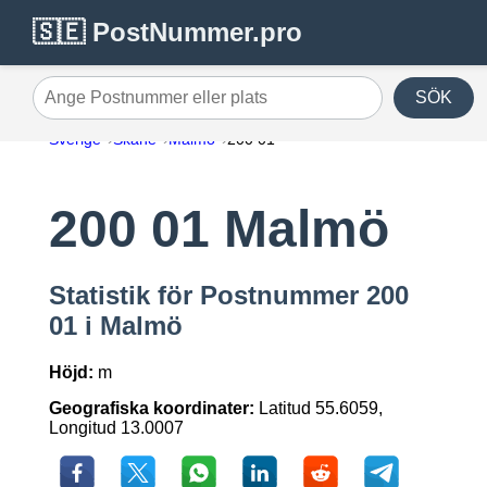
🇸🇪 PostNummer.pro
SÖK
Ange Postnummer eller plats
Sverige
Skåne
Malmö
200 01
200 01 Malmö
Statistik för Postnummer 200
01 i Malmö
Höjd:
m
Geografiska koordinater:
Latitud 55.6059,
Longitud 13.0007