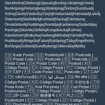
Stockholm
Göteborg
Uppsala
Borås
Linköping
Umeå
|
|
|
|
|
|
Norrköping
Helsingborg
Jönköping
Örebro
Sundsvall
|
|
|
|
|
Solna
Gävle
Västerås
Växjö
Kristianstad
Halmstad
Luleå
|
|
|
|
|
|
|
Östersund
Skellefteå
Karlstad
Nacka
Eskilstuna
|
|
|
|
|
Örnsköldsvik
Huddinge
Norrtälje
Karlskrona
Södertälje
|
|
|
|
|
Haninge
Skövde
Järfälla
Kungsbacka
Kalmar
|
|
|
|
|
Hässleholm
Botkyrka
Varberg
Mölndal
Värmdö
Piteå
|
|
|
|
|
|
Hudiksvall
Alingsås
Falun
Nyköping
Täby
Ängelholm
|
|
|
|
|
|
Borlänge
Gotland
Sundbyberg
Uddevalla
Mjölby
|
|
|
|
🇵🇭
Kode Postal
| 🇩🇪
Postleitzahl
| 🇬🇧
Postcode
|
🇸🇬
Postal Code
| 🇦🇺
Postcode
| 🇳🇿
Postcode
| 🇨🇦
Postal Code
| 🇿🇦
Postal Code
| 🇲🇾
Poskod
| 🇲🇽
Código Postal
| 🇪🇸
Código Postal
| 🇵🇹
Código Postal
|
🇧🇷
CEP
| 🇫🇷
Code Postal
| 🇳🇱
Postcode
| 🇮🇹
CAP
| 🇹🇭
รหัสไปรษณีย์
| 🇵🇰
پوسٹل کوڈ
| 🇮🇳
पिन कोड
| 🇨🇴
Código Postal
| 🇦🇷
Código Postal
| 🇰🇷
우편번호
| 🇹🇷
Posta Kodu
| 🇵🇱
Kod Pocztowy
| 🇷🇴
Cod Poștal
| 🇫🇮
Postinumero
| 🇵🇪
Código Postal
| 🇨🇱
Código Postal
|
🇺🇸
ZIP Code
| 🇯🇵
郵便番号
| 🇦🇹
PLZ
| 🇨🇭
Postleitzahl
| 🇪🇨
Código Postal
| 🇺🇾
Código Postal
|
🇷🇺
Почтовый индекс
| 🇧🇬
Пощенски код
| 🇸🇪