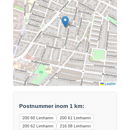
Leaflet
Postnummer inom 1 km:
200 60 Limhamn
200 61 Limhamn
200 62 Limhamn
216 08 Limhamn