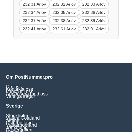
232 31 Arlöv
232 32 Arlöv
232 33 Arlöv
232 34 Arlöv
232 35 Arlöv
232 36 Arlöv
232 37 Arlöv
232 38 Arlöv
232 39 Arlöv
232 41 Arlöv
232 61 Arlöv
232 91 Arlöv
Om PostNummer.pro
Om oss
Kontakta oss
Länka till oss
Annonsera med oss
Vanliga frågor
Sverige
Stockholm
Västra Götaland
Skåne
Östergötland
Västernorrland
Jönköping
Västerbotten