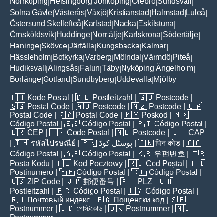
Norrköping
Helsingborg
Jönköping
Örebro
Sundsvall
|
|
|
|
|
Solna
Gävle
Västerås
Växjö
Kristianstad
Halmstad
Luleå
|
|
|
|
|
|
|
Östersund
Skellefteå
Karlstad
Nacka
Eskilstuna
|
|
|
|
|
Örnsköldsvik
Huddinge
Norrtälje
Karlskrona
Södertälje
|
|
|
|
|
Haninge
Skövde
Järfälla
Kungsbacka
Kalmar
|
|
|
|
|
Hässleholm
Botkyrka
Varberg
Mölndal
Värmdö
Piteå
|
|
|
|
|
|
Hudiksvall
Alingsås
Falun
Täby
Nyköping
Ängelholm
|
|
|
|
|
|
Borlänge
Gotland
Sundbyberg
Uddevalla
Mjölby
|
|
|
|
🇵🇭
Kode Postal
| 🇩🇪
Postleitzahl
| 🇬🇧
Postcode
|
🇸🇬
Postal Code
| 🇦🇺
Postcode
| 🇳🇿
Postcode
| 🇨🇦
Postal Code
| 🇿🇦
Postal Code
| 🇲🇾
Poskod
| 🇲🇽
Código Postal
| 🇪🇸
Código Postal
| 🇵🇹
Código Postal
|
🇧🇷
CEP
| 🇫🇷
Code Postal
| 🇳🇱
Postcode
| 🇮🇹
CAP
| 🇹🇭
รหัสไปรษณีย์
| 🇵🇰
پوسٹل کوڈ
| 🇮🇳
पिन कोड
| 🇨🇴
Código Postal
| 🇦🇷
Código Postal
| 🇰🇷
우편번호
| 🇹🇷
Posta Kodu
| 🇵🇱
Kod Pocztowy
| 🇷🇴
Cod Poștal
| 🇫🇮
Postinumero
| 🇵🇪
Código Postal
| 🇨🇱
Código Postal
|
🇺🇸
ZIP Code
| 🇯🇵
郵便番号
| 🇦🇹
PLZ
| 🇨🇭
Postleitzahl
| 🇪🇨
Código Postal
| 🇺🇾
Código Postal
|
🇷🇺
Почтовый индекс
| 🇧🇬
Пощенски код
| 🇸🇪
Postnummer
| 🇧🇩
পোস্টকোড
| 🇩🇰
Postnummer
| 🇳🇴