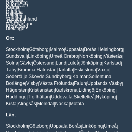
Uppsala
Gävleborg
Norrbotten
Kalmar
Örebro
Dalarna
Halland
Värmland
Södermanland
Jämtland
Västmanland
Kronoberg
Blekinge
Ort:
Stockholm
Göteborg
Malmö
Uppsala
Borås
Helsingborg
|
|
|
|
|
|
Sundsvall
Linköping
Umeå
Örebro
Norrköping
Västerås
|
|
|
|
|
|
Solna
Gävle
Östersund
Lund
Luleå
Jönköping
Karlstad
|
|
|
|
|
|
|
Täby
Bromma
Halmstad
Järfälla
Eskilstuna
Växjö
|
|
|
|
|
|
Södertälje
Skövde
Sundbyberg
Kalmar
Sollentuna
|
|
|
|
|
Borlänge
Visby
Västra Frölunda
Falun
Upplands Väsby
|
|
|
|
|
Hägersten
Kristianstad
Karlskrona
Lidingö
Enköping
|
|
|
|
|
Huddinge
Trollhättan
Uddevalla
Skellefteå
Nyköping
|
|
|
|
|
Kista
Alingsås
Mölndal
Nacka
Motala
|
|
|
|
Län:
Stockholm
Göteborg
Uppsala
Borås
Linköping
Umeå
|
|
|
|
|
|