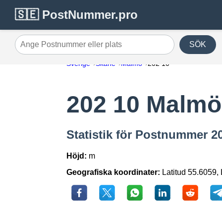
🇸🇪 PostNummer.pro
SÖK
Ange Postnummer eller plats
Sverige
Skåne
Malmö
202 10
202 10 Malmö
Statistik för Postnummer 2
Höjd:
m
Geografiska koordinater:
Latitud 55.6059,