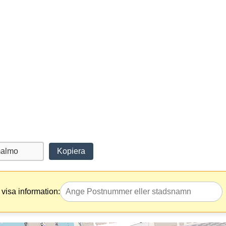
Kopiera
visa information: