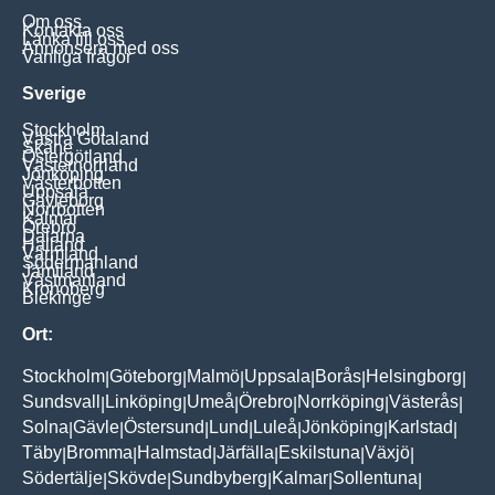
Om oss
Kontakta oss
Länka till oss
Annonsera med oss
Vanliga frågor
Sverige
Stockholm
Västra Götaland
Skåne
Östergötland
Västernorrland
Jönköping
Västerbotten
Uppsala
Gävleborg
Norrbotten
Kalmar
Örebro
Dalarna
Halland
Värmland
Södermanland
Jämtland
Västmanland
Kronoberg
Blekinge
Ort:
Stockholm
Göteborg
Malmö
Uppsala
Borås
Helsingborg
|
|
|
|
|
|
Sundsvall
Linköping
Umeå
Örebro
Norrköping
Västerås
|
|
|
|
|
|
Solna
Gävle
Östersund
Lund
Luleå
Jönköping
Karlstad
|
|
|
|
|
|
|
Täby
Bromma
Halmstad
Järfälla
Eskilstuna
Växjö
|
|
|
|
|
|
Södertälje
Skövde
Sundbyberg
Kalmar
Sollentuna
|
|
|
|
|