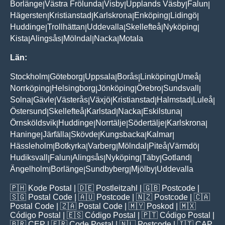
Borlänge
Västra Frölunda
Visby
Upplands Väsby
Falun
|
|
|
|
|
Hägersten
Kristianstad
Karlskrona
Enköping
Lidingö
|
|
|
|
|
Huddinge
Trollhättan
Uddevalla
Skellefteå
Nyköping
|
|
|
|
|
Kista
Alingsås
Mölndal
Nacka
Motala
|
|
|
|
Län:
Stockholm
Göteborg
Uppsala
Borås
Linköping
Umeå
|
|
|
|
|
|
Norrköping
Helsingborg
Jönköping
Örebro
Sundsvall
|
|
|
|
|
Solna
Gävle
Västerås
Växjö
Kristianstad
Halmstad
Luleå
|
|
|
|
|
|
|
Östersund
Skellefteå
Karlstad
Nacka
Eskilstuna
|
|
|
|
|
Örnsköldsvik
Huddinge
Norrtälje
Södertälje
Karlskrona
|
|
|
|
|
Haninge
Järfälla
Skövde
Kungsbacka
Kalmar
|
|
|
|
|
Hässleholm
Botkyrka
Varberg
Mölndal
Piteå
Värmdö
|
|
|
|
|
|
Hudiksvall
Falun
Alingsås
Nyköping
Täby
Gotland
|
|
|
|
|
|
Ängelholm
Borlänge
Sundbyberg
Mjölby
Uddevalla
|
|
|
|
🇵🇭
Kode Postal
| 🇩🇪
Postleitzahl
| 🇬🇧
Postcode
|
🇸🇬
Postal Code
| 🇦🇺
Postcode
| 🇳🇿
Postcode
| 🇨🇦
Postal Code
| 🇿🇦
Postal Code
| 🇲🇾
Poskod
| 🇲🇽
Código Postal
| 🇪🇸
Código Postal
| 🇵🇹
Código Postal
|
🇧🇷
CEP
| 🇫🇷
Code Postal
| 🇳🇱
Postcode
| 🇮🇹
CAP