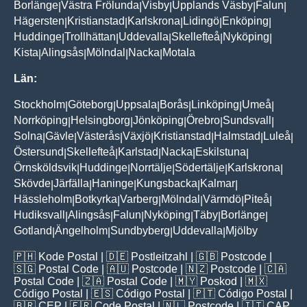
Borlänge
Västra Frölunda
Visby
Upplands Väsby
Falun
|
|
|
|
|
Hägersten
Kristianstad
Karlskrona
Lidingö
Enköping
|
|
|
|
|
Huddinge
Trollhättan
Uddevalla
Skellefteå
Nyköping
|
|
|
|
|
Kista
Alingsås
Mölndal
Nacka
Motala
|
|
|
|
Län:
Stockholm
Göteborg
Uppsala
Borås
Linköping
Umeå
|
|
|
|
|
|
Norrköping
Helsingborg
Jönköping
Örebro
Sundsvall
|
|
|
|
|
Solna
Gävle
Västerås
Växjö
Kristianstad
Halmstad
Luleå
|
|
|
|
|
|
|
Östersund
Skellefteå
Karlstad
Nacka
Eskilstuna
|
|
|
|
|
Örnsköldsvik
Huddinge
Norrtälje
Södertälje
Karlskrona
|
|
|
|
|
Skövde
Järfälla
Haninge
Kungsbacka
Kalmar
|
|
|
|
|
Hässleholm
Botkyrka
Varberg
Mölndal
Värmdö
Piteå
|
|
|
|
|
|
Hudiksvall
Alingsås
Falun
Nyköping
Täby
Borlänge
|
|
|
|
|
|
Gotland
Ängelholm
Sundbyberg
Uddevalla
Mjölby
|
|
|
|
🇵🇭
Kode Postal
| 🇩🇪
Postleitzahl
| 🇬🇧
Postcode
|
🇸🇬
Postal Code
| 🇦🇺
Postcode
| 🇳🇿
Postcode
| 🇨🇦
Postal Code
| 🇿🇦
Postal Code
| 🇲🇾
Poskod
| 🇲🇽
Código Postal
| 🇪🇸
Código Postal
| 🇵🇹
Código Postal
|
🇧🇷
CEP
| 🇫🇷
Code Postal
| 🇳🇱
Postcode
| 🇮🇹
CAP