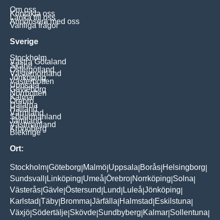
Om oss
Kontakta oss
Länka till oss
Annonsera med oss
Vanliga frågor
Sverige
Stockholm
Västra Götaland
Skåne
Östergötland
Västernorrland
Jönköping
Västerbotten
Uppsala
Gävleborg
Norrbotten
Kalmar
Örebro
Dalarna
Halland
Värmland
Södermanland
Jämtland
Västmanland
Kronoberg
Blekinge
Ort:
Stockholm
Göteborg
Malmö
Uppsala
Borås
Helsingborg
|
|
|
|
|
|
Sundsvall
Linköping
Umeå
Örebro
Norrköping
Solna
|
|
|
|
|
|
Västerås
Gävle
Östersund
Lund
Luleå
Jönköping
|
|
|
|
|
|
Karlstad
Täby
Bromma
Järfälla
Halmstad
Eskilstuna
|
|
|
|
|
|
Växjö
Södertälje
Skövde
Sundbyberg
Kalmar
Sollentuna
|
|
|
|
|
|