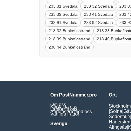
233 31 Svedala
233 32 Svedala
233 3
233 39 Svedala
233 41 Svedala
233 4
233 91 Svedala
233 92 Svedala
233 9
218 32 Bunkeflostrand
218 33 Bunkeflost
218 39 Bunkeflostrand
218 40 Bunkeflost
230 44 Bunkeflostrand
Om PostNummer.pro
Ort:
Om oss
Stockholm
Kontakta oss
Länka till oss
|
Solna
|
Gäv
Annonsera med oss
Vanliga frågor
Södertälje
Hägersten
Sverige
Alingsås
|
K