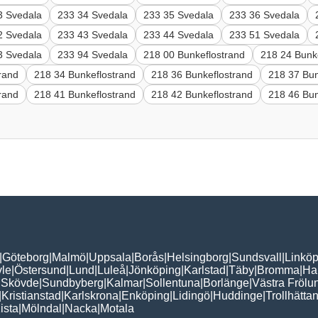
3 Svedala
233 34 Svedala
233 35 Svedala
233 36 Svedala
2 Svedala
233 43 Svedala
233 44 Svedala
233 51 Svedala
3 Svedala
233 94 Svedala
218 00 Bunkeflostrand
218 24 Bunk
rand
218 34 Bunkeflostrand
218 36 Bunkeflostrand
218 37 Bun
rand
218 41 Bunkeflostrand
218 42 Bunkeflostrand
218 46 Bun
|
Göteborg
|
Malmö
|
Uppsala
|
Borås
|
Helsingborg
|
Sundsvall
|
Linköp
le
|
Östersund
|
Lund
|
Luleå
|
Jönköping
|
Karlstad
|
Täby
|
Bromma
|
Ha
|
Skövde
|
Sundbyberg
|
Kalmar
|
Sollentuna
|
Borlänge
|
Västra Frölu
|
Kristianstad
|
Karlskrona
|
Enköping
|
Lidingö
|
Huddinge
|
Trollhätta
ista
|
Mölndal
|
Nacka
|
Motala