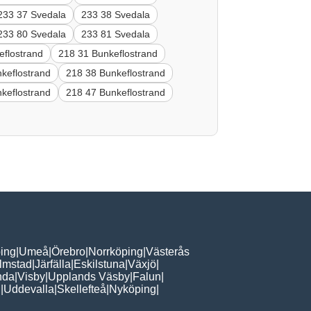
233 37 Svedala
233 38 Svedala
233 80 Svedala
233 81 Svedala
eflostrand
218 31 Bunkeflostrand
keflostrand
218 38 Bunkeflostrand
keflostrand
218 47 Bunkeflostrand
ing
|
Umeå
|
Örebro
|
Norrköping
|
Västerås
lmstad
|
Järfälla
|
Eskilstuna
|
Växjö
|
nda
|
Visby
|
Upplands Väsby
|
Falun
|
n
|
Uddevalla
|
Skellefteå
|
Nyköping
|