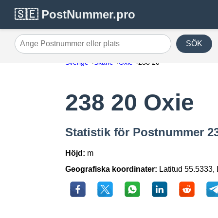
🇸🇪 PostNummer.pro
SÖK
Ange Postnummer eller plats
Sverige
Skåne
Oxie
238 20
238 20 Oxie
Statistik för Postnummer 23
Höjd:
m
Geografiska koordinater:
Latitud 55.5333, 