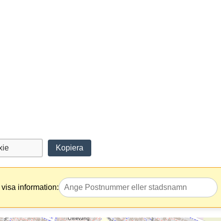
Kopiera
visa information: