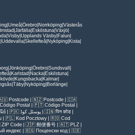
ing
|
Umeå
|
Örebro
|
Norrköping
|
Västerås
lmstad
|
Järfälla
|
Eskilstuna
|
Växjö
|
nda
|
Visby
|
Upplands Väsby
|
Falun
|
n
|
Uddevalla
|
Skellefteå
|
Nyköping
|
Kista
|
borg
|
Jönköping
|
Örebro
|
Sundsvall
|
efteå
|
Karlstad
|
Nacka
|
Eskilstuna
|
kövde
|
Kungsbacka
|
Kalmar
|
ingsås
|
Täby
|
Nyköping
|
Borlänge
|
🇦🇺
Postcode
| 🇳🇿
Postcode
| 🇨🇦
Código Postal
| 🇵🇹
Código Postal
|
ีย์
| 🇵🇰
پوسٹل کوڈ
| 🇮🇳
पिन कोड
|
u
| 🇵🇱
Kod Pocztowy
| 🇷🇴
Cod

ZIP Code
| 🇯🇵
郵便番号
| 🇦🇹
PLZ
|
ый индекс
| 🇧🇬
Пощенски код
| 🇸🇪