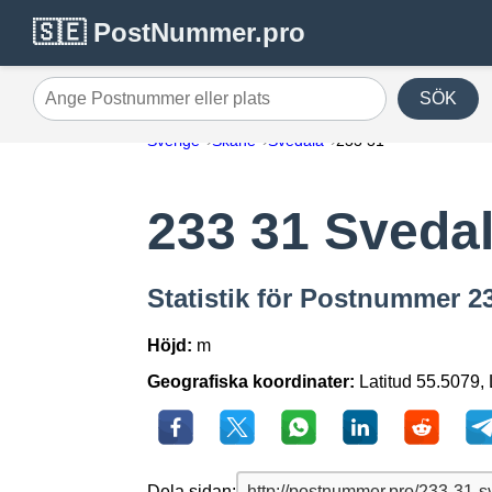
🇸🇪 PostNummer.pro
SÖK
Ange Postnummer eller plats
Sverige
Skåne
Svedala
233 31
233 31 Sveda
Statistik för Postnummer 23
Höjd:
m
Geografiska koordinater:
Latitud 55.5079,
Dela sidan: