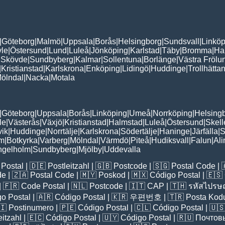
|
Göteborg
|
Malmö
|
Uppsala
|
Borås
|
Helsingborg
|
Sundsvall
|
Linköp
le
|
Östersund
|
Lund
|
Luleå
|
Jönköping
|
Karlstad
|
Täby
|
Bromma
|
Ha
|
Skövde
|
Sundbyberg
|
Kalmar
|
Sollentuna
|
Borlänge
|
Västra Frölu
|
Kristianstad
|
Karlskrona
|
Enköping
|
Lidingö
|
Huddinge
|
Trollhätta
ölndal
|
Nacka
|
Motala
|
Göteborg
|
Uppsala
|
Borås
|
Linköping
|
Umeå
|
Norrköping
|
Helsing
le
|
Västerås
|
Växjö
|
Kristianstad
|
Halmstad
|
Luleå
|
Östersund
|
Skell
vik
|
Huddinge
|
Norrtälje
|
Karlskrona
|
Södertälje
|
Haninge
|
Järfälla
|
S
lm
|
Botkyrka
|
Varberg
|
Mölndal
|
Värmdö
|
Piteå
|
Hudiksvall
|
Falun
|
Al
ngelholm
|
Sundbyberg
|
Mjölby
|
Uddevalla
Postal
| 🇩🇪
Postleitzahl
| 🇬🇧
Postcode
| 🇸🇬
Postal Code
| 
de
| 🇿🇦
Postal Code
| 🇲🇾
Poskod
| 🇲🇽
Código Postal
| 🇪🇸
| 🇫🇷
Code Postal
| 🇳🇱
Postcode
| 🇮🇹
CAP
| 🇹🇭
รหัสไปรษณ
o Postal
| 🇦🇷
Código Postal
| 🇰🇷
우편번호
| 🇹🇷
Posta Kod
🇮
Postinumero
| 🇵🇪
Código Postal
| 🇨🇱
Código Postal
| 🇺
eitzahl
| 🇪🇨
Código Postal
| 🇺🇾
Código Postal
| 🇷🇺
Почтов