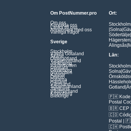
Om PostNummer.pro
Ort:
Om oss
Stockholm
Kontakta oss
Länka till oss
|
Solna
|
Gäv
Annonsera med oss
Vanliga frågor
Södertälje
Hägersten
Sverige
Alingsås
|
M
Stockholm
Västra Götaland
Län:
Skåne
Östergötland
Västernorrland
Jönköping
Västerbotten
Stockholm
Uppsala
Gävleborg
Solna
|
Gäv
Norrbotten
Kalmar
Örnskölds
Örebro
Dalarna
Halland
Hässleho
Värmland
Södermanland
Gotland
|
Ä
Jämtland
Västmanland
Kronoberg
Blekinge
🇵🇭
Kode 
Postal Co
🇧🇷
CEP
🇨🇴
Códig
Poștal
| 
🇨🇭
Postl