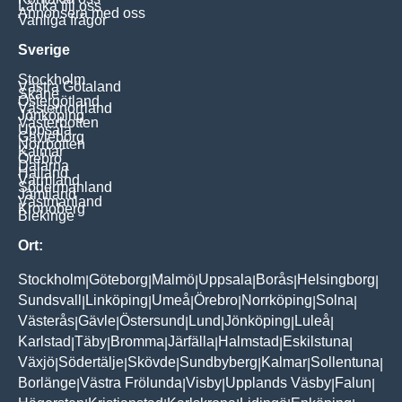
Länka till oss
Annonsera med oss
Vanliga frågor
Sverige
Stockholm
Västra Götaland
Skåne
Östergötland
Västernorrland
Jönköping
Västerbotten
Uppsala
Gävleborg
Norrbotten
Kalmar
Örebro
Dalarna
Halland
Värmland
Södermanland
Jämtland
Västmanland
Kronoberg
Blekinge
Ort:
Stockholm
Göteborg
Malmö
Uppsala
Borås
Helsingborg
|
|
|
|
|
|
Sundsvall
Linköping
Umeå
Örebro
Norrköping
Solna
|
|
|
|
|
|
Västerås
Gävle
Östersund
Lund
Jönköping
Luleå
|
|
|
|
|
|
Karlstad
Täby
Bromma
Järfälla
Halmstad
Eskilstuna
|
|
|
|
|
|
Växjö
Södertälje
Skövde
Sundbyberg
Kalmar
Sollentuna
|
|
|
|
|
|
Borlänge
Västra Frölunda
Visby
Upplands Väsby
Falun
|
|
|
|
|