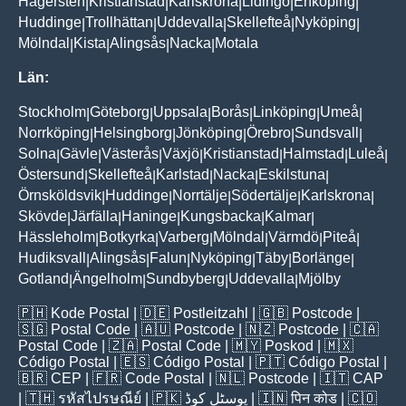
Hägersten
Kristianstad
Karlskrona
Lidingö
Enköping
|
|
|
|
|
Huddinge
Trollhättan
Uddevalla
Skellefteå
Nyköping
|
|
|
|
|
Mölndal
Kista
Alingsås
Nacka
Motala
|
|
|
|
Län:
Stockholm
Göteborg
Uppsala
Borås
Linköping
Umeå
|
|
|
|
|
|
Norrköping
Helsingborg
Jönköping
Örebro
Sundsvall
|
|
|
|
|
Solna
Gävle
Västerås
Växjö
Kristianstad
Halmstad
Luleå
|
|
|
|
|
|
|
Östersund
Skellefteå
Karlstad
Nacka
Eskilstuna
|
|
|
|
|
Örnsköldsvik
Huddinge
Norrtälje
Södertälje
Karlskrona
|
|
|
|
|
Skövde
Järfälla
Haninge
Kungsbacka
Kalmar
|
|
|
|
|
Hässleholm
Botkyrka
Varberg
Mölndal
Värmdö
Piteå
|
|
|
|
|
|
Hudiksvall
Alingsås
Falun
Nyköping
Täby
Borlänge
|
|
|
|
|
|
Gotland
Ängelholm
Sundbyberg
Uddevalla
Mjölby
|
|
|
|
🇵🇭
Kode Postal
| 🇩🇪
Postleitzahl
| 🇬🇧
Postcode
|
🇸🇬
Postal Code
| 🇦🇺
Postcode
| 🇳🇿
Postcode
| 🇨🇦
Postal Code
| 🇿🇦
Postal Code
| 🇲🇾
Poskod
| 🇲🇽
Código Postal
| 🇪🇸
Código Postal
| 🇵🇹
Código Postal
|
🇧🇷
CEP
| 🇫🇷
Code Postal
| 🇳🇱
Postcode
| 🇮🇹
CAP
| 🇹🇭
รหัสไปรษณีย์
| 🇵🇰
پوسٹل کوڈ
| 🇮🇳
पिन कोड
| 🇨🇴