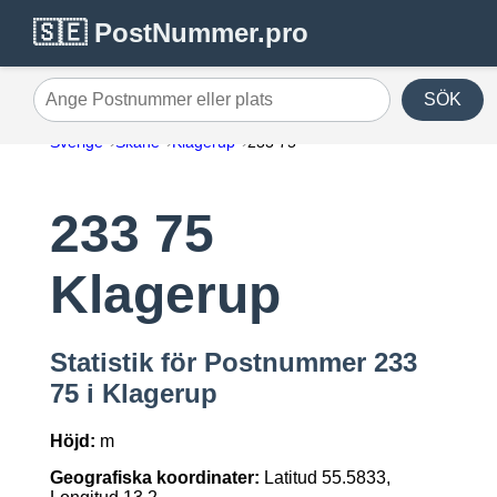
🇸🇪 PostNummer.pro
SÖK
Ange Postnummer eller plats
Sverige
Skåne
Klagerup
233 75
233 75
Klagerup
Statistik för Postnummer 233
75 i Klagerup
Höjd:
m
Geografiska koordinater:
Latitud 55.5833,