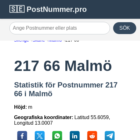
🇸🇪 PostNummer.pro
SÖK
Ange Postnummer eller plats
Sverige
Skåne
Malmö
217 66
217 66 Malmö
Statistik för Postnummer 217
66 i Malmö
Höjd:
m
Geografiska koordinater:
Latitud 55.6059,
Longitud 13.0007