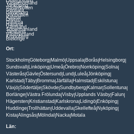
Östergötland
Västernorrland
Jönköping
Västerbotten
Uppsala
Gävleborg
Norrbotten
Kalmar
Örebro
Dalarna
Halland
Värmland
Södermanland
Jämtland
Västmanland
Kronoberg
Blekinge
Ort:
Stockholm
Göteborg
Malmö
Uppsala
Borås
Helsingborg
|
|
|
|
|
|
Sundsvall
Linköping
Umeå
Örebro
Norrköping
Solna
|
|
|
|
|
|
Västerås
Gävle
Östersund
Lund
Luleå
Jönköping
|
|
|
|
|
|
Karlstad
Täby
Bromma
Järfälla
Halmstad
Eskilstuna
|
|
|
|
|
|
Växjö
Södertälje
Skövde
Sundbyberg
Kalmar
Sollentuna
|
|
|
|
|
|
Borlänge
Västra Frölunda
Visby
Upplands Väsby
Falun
|
|
|
|
|
Hägersten
Kristianstad
Karlskrona
Lidingö
Enköping
|
|
|
|
|
Huddinge
Trollhättan
Uddevalla
Skellefteå
Nyköping
|
|
|
|
|
Kista
Alingsås
Mölndal
Nacka
Motala
|
|
|
|
Län: