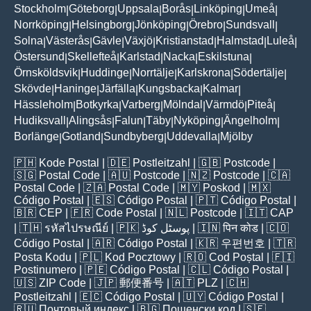
Stockholm
Göteborg
Uppsala
Borås
Linköping
Umeå
|
|
|
|
|
|
Norrköping
Helsingborg
Jönköping
Örebro
Sundsvall
|
|
|
|
|
Solna
Västerås
Gävle
Växjö
Kristianstad
Halmstad
Luleå
|
|
|
|
|
|
|
Östersund
Skellefteå
Karlstad
Nacka
Eskilstuna
|
|
|
|
|
Örnsköldsvik
Huddinge
Norrtälje
Karlskrona
Södertälje
|
|
|
|
|
Skövde
Haninge
Järfälla
Kungsbacka
Kalmar
|
|
|
|
|
Hässleholm
Botkyrka
Varberg
Mölndal
Värmdö
Piteå
|
|
|
|
|
|
Hudiksvall
Alingsås
Falun
Täby
Nyköping
Ängelholm
|
|
|
|
|
|
Borlänge
Gotland
Sundbyberg
Uddevalla
Mjölby
|
|
|
|
🇵🇭
Kode Postal
| 🇩🇪
Postleitzahl
| 🇬🇧
Postcode
|
🇸🇬
Postal Code
| 🇦🇺
Postcode
| 🇳🇿
Postcode
| 🇨🇦
Postal Code
| 🇿🇦
Postal Code
| 🇲🇾
Poskod
| 🇲🇽
Código Postal
| 🇪🇸
Código Postal
| 🇵🇹
Código Postal
|
🇧🇷
CEP
| 🇫🇷
Code Postal
| 🇳🇱
Postcode
| 🇮🇹
CAP
| 🇹🇭
รหัสไปรษณีย์
| 🇵🇰
پوسٹل کوڈ
| 🇮🇳
पिन कोड
| 🇨🇴
Código Postal
| 🇦🇷
Código Postal
| 🇰🇷
우편번호
| 🇹🇷
Posta Kodu
| 🇵🇱
Kod Pocztowy
| 🇷🇴
Cod Poștal
| 🇫🇮
Postinumero
| 🇵🇪
Código Postal
| 🇨🇱
Código Postal
|
🇺🇸
ZIP Code
| 🇯🇵
郵便番号
| 🇦🇹
PLZ
| 🇨🇭
Postleitzahl
| 🇪🇨
Código Postal
| 🇺🇾
Código Postal
|
🇷🇺
Почтовый индекс
| 🇧🇬
Пощенски код
| 🇸🇪