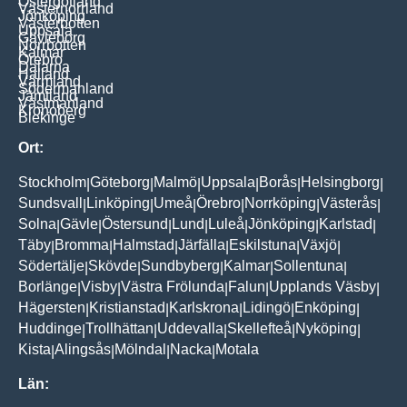
Östergötland
Västernorrland
Jönköping
Västerbotten
Uppsala
Gävleborg
Norrbotten
Kalmar
Örebro
Dalarna
Halland
Värmland
Södermanland
Jämtland
Västmanland
Kronoberg
Blekinge
Ort:
Stockholm
Göteborg
Malmö
Uppsala
Borås
Helsingborg
|
|
|
|
|
|
Sundsvall
Linköping
Umeå
Örebro
Norrköping
Västerås
|
|
|
|
|
|
Solna
Gävle
Östersund
Lund
Luleå
Jönköping
Karlstad
|
|
|
|
|
|
|
Täby
Bromma
Halmstad
Järfälla
Eskilstuna
Växjö
|
|
|
|
|
|
Södertälje
Skövde
Sundbyberg
Kalmar
Sollentuna
|
|
|
|
|
Borlänge
Visby
Västra Frölunda
Falun
Upplands Väsby
|
|
|
|
|
Hägersten
Kristianstad
Karlskrona
Lidingö
Enköping
|
|
|
|
|
Huddinge
Trollhättan
Uddevalla
Skellefteå
Nyköping
|
|
|
|
|
Kista
Alingsås
Mölndal
Nacka
Motala
|
|
|
|
Län: