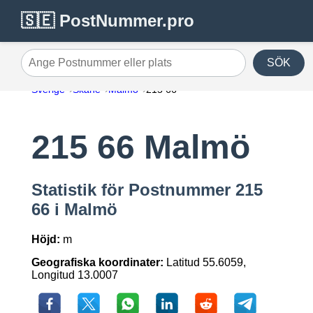
🇸🇪 PostNummer.pro
SÖK
Ange Postnummer eller plats
Sverige
Skåne
Malmö
215 66
215 66 Malmö
Statistik för Postnummer 215
66 i Malmö
Höjd:
m
Geografiska koordinater:
Latitud 55.6059,
Longitud 13.0007