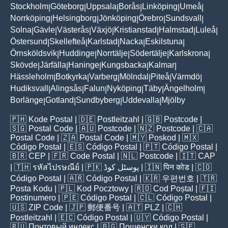
Stockholm
Göteborg
Uppsala
Borås
Linköping
Umeå
|
|
|
|
|
|
Norrköping
Helsingborg
Jönköping
Örebro
Sundsvall
|
|
|
|
|
Solna
Gävle
Västerås
Växjö
Kristianstad
Halmstad
Luleå
|
|
|
|
|
|
|
Östersund
Skellefteå
Karlstad
Nacka
Eskilstuna
|
|
|
|
|
Örnsköldsvik
Huddinge
Norrtälje
Södertälje
Karlskrona
|
|
|
|
|
Skövde
Järfälla
Haninge
Kungsbacka
Kalmar
|
|
|
|
|
Hässleholm
Botkyrka
Varberg
Mölndal
Piteå
Värmdö
|
|
|
|
|
|
Hudiksvall
Alingsås
Falun
Nyköping
Täby
Ängelholm
|
|
|
|
|
|
Borlänge
Gotland
Sundbyberg
Uddevalla
Mjölby
|
|
|
|
🇵🇭
Kode Postal
| 🇩🇪
Postleitzahl
| 🇬🇧
Postcode
|
🇸🇬
Postal Code
| 🇦🇺
Postcode
| 🇳🇿
Postcode
| 🇨🇦
Postal Code
| 🇿🇦
Postal Code
| 🇲🇾
Poskod
| 🇲🇽
Código Postal
| 🇪🇸
Código Postal
| 🇵🇹
Código Postal
|
🇧🇷
CEP
| 🇫🇷
Code Postal
| 🇳🇱
Postcode
| 🇮🇹
CAP
| 🇹🇭
รหัสไปรษณีย์
| 🇵🇰
پوسٹل کوڈ
| 🇮🇳
पिन कोड
| 🇨🇴
Código Postal
| 🇦🇷
Código Postal
| 🇰🇷
우편번호
| 🇹🇷
Posta Kodu
| 🇵🇱
Kod Pocztowy
| 🇷🇴
Cod Poștal
| 🇫🇮
Postinumero
| 🇵🇪
Código Postal
| 🇨🇱
Código Postal
|
🇺🇸
ZIP Code
| 🇯🇵
郵便番号
| 🇦🇹
PLZ
| 🇨🇭
Postleitzahl
| 🇪🇨
Código Postal
| 🇺🇾
Código Postal
|
🇷🇺
Почтовый индекс
| 🇧🇬
Пощенски код
| 🇸🇪