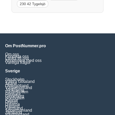
230 42 Tygelsjö
Om PostNummer.pro
Om oss
Kontakta oss
Länka till oss
Annonsera med oss
Vanliga frågor
Sverige
Stockholm
Västra Götaland
Skåne
Östergötland
Västernorrland
Jönköping
Västerbotten
Uppsala
Gävleborg
Norrbotten
Kalmar
Örebro
Dalarna
Halland
Värmland
Södermanland
Jämtland
Västmanland