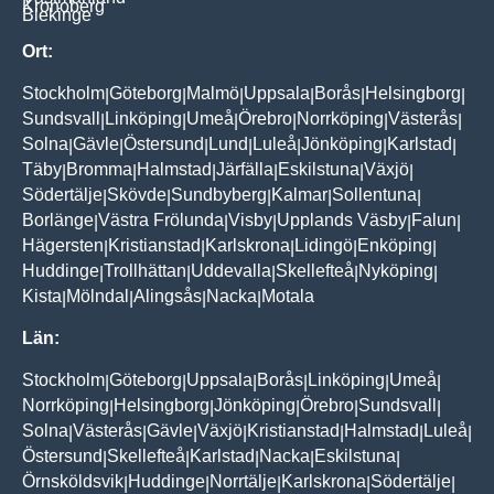
Kronoberg
Blekinge
Ort:
Stockholm
Göteborg
Malmö
Uppsala
Borås
Helsingborg
|
|
|
|
|
|
Sundsvall
Linköping
Umeå
Örebro
Norrköping
Västerås
|
|
|
|
|
|
Solna
Gävle
Östersund
Lund
Luleå
Jönköping
Karlstad
|
|
|
|
|
|
|
Täby
Bromma
Halmstad
Järfälla
Eskilstuna
Växjö
|
|
|
|
|
|
Södertälje
Skövde
Sundbyberg
Kalmar
Sollentuna
|
|
|
|
|
Borlänge
Västra Frölunda
Visby
Upplands Väsby
Falun
|
|
|
|
|
Hägersten
Kristianstad
Karlskrona
Lidingö
Enköping
|
|
|
|
|
Huddinge
Trollhättan
Uddevalla
Skellefteå
Nyköping
|
|
|
|
|
Kista
Mölndal
Alingsås
Nacka
Motala
|
|
|
|
Län:
Stockholm
Göteborg
Uppsala
Borås
Linköping
Umeå
|
|
|
|
|
|
Norrköping
Helsingborg
Jönköping
Örebro
Sundsvall
|
|
|
|
|
Solna
Västerås
Gävle
Växjö
Kristianstad
Halmstad
Luleå
|
|
|
|
|
|
|
Östersund
Skellefteå
Karlstad
Nacka
Eskilstuna
|
|
|
|
|
Örnsköldsvik
Huddinge
Norrtälje
Karlskrona
Södertälje
|
|
|
|
|