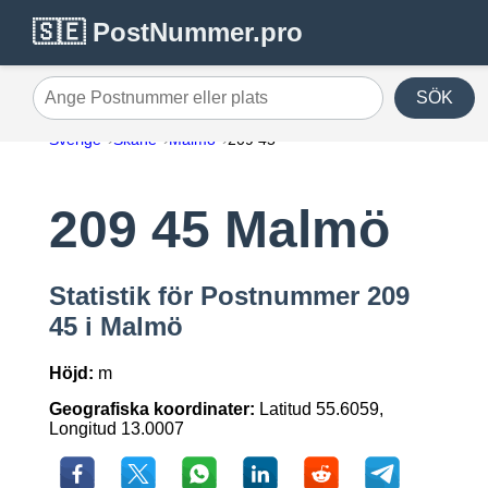
🇸🇪 PostNummer.pro
SÖK
Ange Postnummer eller plats
Sverige
Skåne
Malmö
209 45
209 45 Malmö
Statistik för Postnummer 209
45 i Malmö
Höjd:
m
Geografiska koordinater:
Latitud 55.6059,
Longitud 13.0007