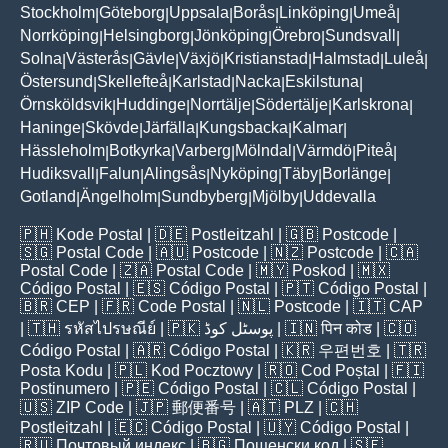
Stockholm
Göteborg
Uppsala
Borås
Linköping
Umeå
|
|
|
|
|
|
Norrköping
Helsingborg
Jönköping
Örebro
Sundsvall
|
|
|
|
|
Solna
Västerås
Gävle
Växjö
Kristianstad
Halmstad
Luleå
|
|
|
|
|
|
|
Östersund
Skellefteå
Karlstad
Nacka
Eskilstuna
|
|
|
|
|
Örnsköldsvik
Huddinge
Norrtälje
Södertälje
Karlskrona
|
|
|
|
|
Haninge
Skövde
Järfälla
Kungsbacka
Kalmar
|
|
|
|
|
Hässleholm
Botkyrka
Varberg
Mölndal
Värmdö
Piteå
|
|
|
|
|
|
Hudiksvall
Falun
Alingsås
Nyköping
Täby
Borlänge
|
|
|
|
|
|
Gotland
Ängelholm
Sundbyberg
Mjölby
Uddevalla
|
|
|
|
🇵🇭
Kode Postal
| 🇩🇪
Postleitzahl
| 🇬🇧
Postcode
|
🇸🇬
Postal Code
| 🇦🇺
Postcode
| 🇳🇿
Postcode
| 🇨🇦
Postal Code
| 🇿🇦
Postal Code
| 🇲🇾
Poskod
| 🇲🇽
Código Postal
| 🇪🇸
Código Postal
| 🇵🇹
Código Postal
|
🇧🇷
CEP
| 🇫🇷
Code Postal
| 🇳🇱
Postcode
| 🇮🇹
CAP
| 🇹🇭
รหัสไปรษณีย์
| 🇵🇰
پوسٹل کوڈ
| 🇮🇳
पिन कोड
| 🇨🇴
Código Postal
| 🇦🇷
Código Postal
| 🇰🇷
우편번호
| 🇹🇷
Posta Kodu
| 🇵🇱
Kod Pocztowy
| 🇷🇴
Cod Poștal
| 🇫🇮
Postinumero
| 🇵🇪
Código Postal
| 🇨🇱
Código Postal
|
🇺🇸
ZIP Code
| 🇯🇵
郵便番号
| 🇦🇹
PLZ
| 🇨🇭
Postleitzahl
| 🇪🇨
Código Postal
| 🇺🇾
Código Postal
|
🇷🇺
Почтовый индекс
| 🇧🇬
Пощенски код
| 🇸🇪