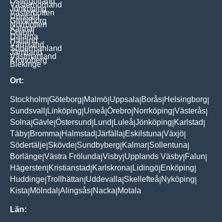
Östergötland
Västernorrland
Jönköping
Västerbotten
Uppsala
Gävleborg
Norrbotten
Kalmar
Örebro
Dalarna
Halland
Värmland
Södermanland
Jämtland
Västmanland
Kronoberg
Blekinge
Ort:
Stockholm
Göteborg
Malmö
Uppsala
Borås
Helsingborg
|
|
|
|
|
|
Sundsvall
Linköping
Umeå
Örebro
Norrköping
Västerås
|
|
|
|
|
|
Solna
Gävle
Östersund
Lund
Luleå
Jönköping
Karlstad
|
|
|
|
|
|
|
Täby
Bromma
Halmstad
Järfälla
Eskilstuna
Växjö
|
|
|
|
|
|
Södertälje
Skövde
Sundbyberg
Kalmar
Sollentuna
|
|
|
|
|
Borlänge
Västra Frölunda
Visby
Upplands Väsby
Falun
|
|
|
|
|
Hägersten
Kristianstad
Karlskrona
Lidingö
Enköping
|
|
|
|
|
Huddinge
Trollhättan
Uddevalla
Skellefteå
Nyköping
|
|
|
|
|
Kista
Mölndal
Alingsås
Nacka
Motala
|
|
|
|
Län: