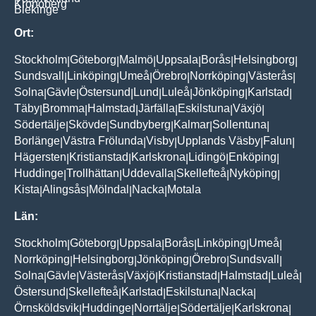
Kronoberg
Blekinge
Ort:
Stockholm
Göteborg
Malmö
Uppsala
Borås
Helsingborg
|
|
|
|
|
|
Sundsvall
Linköping
Umeå
Örebro
Norrköping
Västerås
|
|
|
|
|
|
Solna
Gävle
Östersund
Lund
Luleå
Jönköping
Karlstad
|
|
|
|
|
|
|
Täby
Bromma
Halmstad
Järfälla
Eskilstuna
Växjö
|
|
|
|
|
|
Södertälje
Skövde
Sundbyberg
Kalmar
Sollentuna
|
|
|
|
|
Borlänge
Västra Frölunda
Visby
Upplands Väsby
Falun
|
|
|
|
|
Hägersten
Kristianstad
Karlskrona
Lidingö
Enköping
|
|
|
|
|
Huddinge
Trollhättan
Uddevalla
Skellefteå
Nyköping
|
|
|
|
|
Kista
Alingsås
Mölndal
Nacka
Motala
|
|
|
|
Län:
Stockholm
Göteborg
Uppsala
Borås
Linköping
Umeå
|
|
|
|
|
|
Norrköping
Helsingborg
Jönköping
Örebro
Sundsvall
|
|
|
|
|
Solna
Gävle
Västerås
Växjö
Kristianstad
Halmstad
Luleå
|
|
|
|
|
|
|
Östersund
Skellefteå
Karlstad
Eskilstuna
Nacka
|
|
|
|
|
Örnsköldsvik
Huddinge
Norrtälje
Södertälje
Karlskrona
|
|
|
|
|