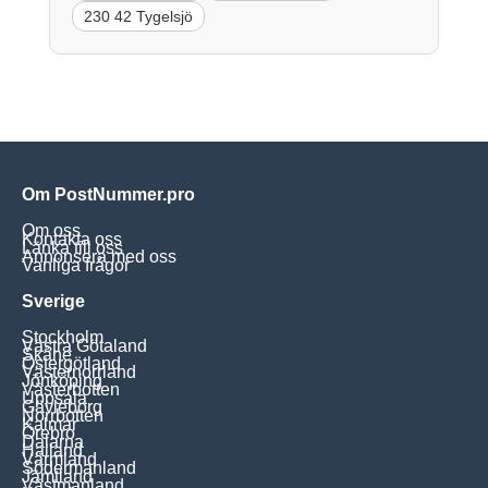
230 42 Tygelsjö
Om PostNummer.pro
Om oss
Kontakta oss
Länka till oss
Annonsera med oss
Vanliga frågor
Sverige
Stockholm
Västra Götaland
Skåne
Östergötland
Västernorrland
Jönköping
Västerbotten
Uppsala
Gävleborg
Norrbotten
Kalmar
Örebro
Dalarna
Halland
Värmland
Södermanland
Jämtland
Västmanland