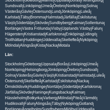
Stockholm
Göteborg
Malmö
Uppsala
Borås
Helsingborg
|
|
|
|
|
|
Sundsvall
Linköping
Umeå
Örebro
Norrköping
Solna
|
|
|
|
|
|
Västerås
Gävle
Östersund
Lund
Jönköping
Luleå
|
|
|
|
|
|
Karlstad
Täby
Bromma
Halmstad
Järfälla
Eskilstuna
|
|
|
|
|
|
Växjö
Södertälje
Skövde
Sundbyberg
Kalmar
Sollentuna
|
|
|
|
|
|
Borlänge
Västra Frölunda
Visby
Upplands Väsby
Falun
|
|
|
|
|
Hägersten
Kristianstad
Karlskrona
Enköping
Lidingö
|
|
|
|
|
Trollhättan
Huddinge
Uddevalla
Skellefteå
Nyköping
|
|
|
|
|
Mölndal
Alingsås
Kista
Nacka
Motala
|
|
|
|
Län:
Stockholm
Göteborg
Uppsala
Borås
Linköping
Umeå
|
|
|
|
|
|
Norrköping
Helsingborg
Jönköping
Örebro
Sundsvall
|
|
|
|
|
Solna
Västerås
Gävle
Växjö
Kristianstad
Halmstad
Luleå
|
|
|
|
|
|
|
Östersund
Skellefteå
Karlstad
Eskilstuna
Nacka
|
|
|
|
|
Örnsköldsvik
Huddinge
Norrtälje
Södertälje
Karlskrona
|
|
|
|
|
Järfälla
Skövde
Haninge
Kungsbacka
Kalmar
|
|
|
|
|
Hässleholm
Botkyrka
Varberg
Mölndal
Piteå
Värmdö
|
|
|
|
|
|
Hudiksvall
Falun
Alingsås
Täby
Nyköping
Gotland
|
|
|
|
|
|
Borlänge
Ängelholm
Sundbyberg
Mjölby
Uddevalla
|
|
|
|