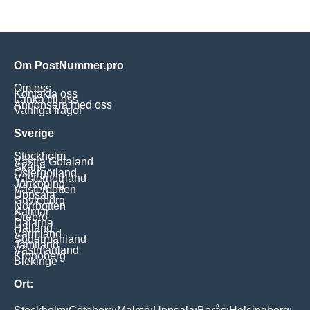
Om PostNummer.pro
Om oss
Kontakta oss
Länka till oss
Annonsera med oss
Vanliga frågor
Sverige
Stockholm
Västra Götaland
Skåne
Östergötland
Västernorrland
Jönköping
Västerbotten
Uppsala
Gävleborg
Norrbotten
Kalmar
Örebro
Dalarna
Halland
Värmland
Södermanland
Jämtland
Västmanland
Kronoberg
Blekinge
Ort: