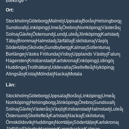
Blekinge
Ort:
Stockholm
Göteborg
Malmö
Uppsala
Borås
Helsingborg
|
|
|
|
|
|
Sundsvall
Linköping
Umeå
Örebro
Norrköping
Västerås
|
|
|
|
|
|
Solna
Gävle
Östersund
Lund
Luleå
Jönköping
Karlstad
|
|
|
|
|
|
|
Täby
Bromma
Halmstad
Järfälla
Eskilstuna
Växjö
|
|
|
|
|
|
Södertälje
Skövde
Sundbyberg
Kalmar
Sollentuna
|
|
|
|
|
Borlänge
Västra Frölunda
Visby
Upplands Väsby
Falun
|
|
|
|
|
Hägersten
Kristianstad
Karlskrona
Enköping
Lidingö
|
|
|
|
|
Huddinge
Trollhättan
Uddevalla
Skellefteå
Nyköping
|
|
|
|
|
Alingsås
Kista
Mölndal
Nacka
Motala
|
|
|
|
Län:
Stockholm
Göteborg
Uppsala
Borås
Linköping
Umeå
|
|
|
|
|
|
Norrköping
Helsingborg
Jönköping
Örebro
Sundsvall
|
|
|
|
|
Solna
Gävle
Västerås
Växjö
Kristianstad
Halmstad
Luleå
|
|
|
|
|
|
|
Östersund
Skellefteå
Karlstad
Nacka
Eskilstuna
|
|
|
|
|
Örnsköldsvik
Huddinge
Norrtälje
Södertälje
Karlskrona
|
|
|
|
|
Järfälla
Skövde
Haninge
Kungsbacka
Kalmar