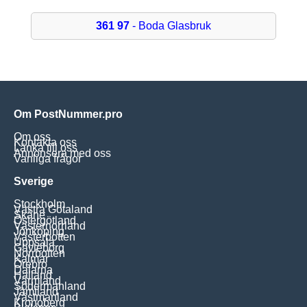
361 97
- Boda Glasbruk
Om PostNummer.pro
Om oss
Kontakta oss
Länka till oss
Annonsera med oss
Vanliga frågor
Sverige
Stockholm
Västra Götaland
Skåne
Östergötland
Västernorrland
Jönköping
Västerbotten
Uppsala
Gävleborg
Norrbotten
Kalmar
Örebro
Dalarna
Halland
Värmland
Södermanland
Jämtland
Västmanland
Kronoberg