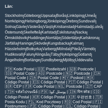
Län:
Stockholm
Göteborg
Uppsala
Borås
Linköping
Umeå
|
|
|
|
|
|
Norrköping
Helsingborg
Jönköping
Örebro
Sundsvall
|
|
|
|
|
Solna
Gävle
Västerås
Växjö
Kristianstad
Halmstad
Luleå
|
|
|
|
|
|
|
Östersund
Skellefteå
Karlstad
Eskilstuna
Nacka
|
|
|
|
|
Örnsköldsvik
Huddinge
Norrtälje
Södertälje
Karlskrona
|
|
|
|
|
Järfälla
Haninge
Skövde
Kungsbacka
Kalmar
|
|
|
|
|
Hässleholm
Botkyrka
Varberg
Mölndal
Piteå
Värmdö
|
|
|
|
|
|
Hudiksvall
Falun
Alingsås
Täby
Nyköping
Gotland
|
|
|
|
|
|
Ängelholm
Borlänge
Sundbyberg
Mjölby
Uddevalla
|
|
|
|
🇵🇭
Kode Postal
| 🇩🇪
Postleitzahl
| 🇬🇧
Postcode
|
🇸🇬
Postal Code
| 🇦🇺
Postcode
| 🇳🇿
Postcode
| 🇨🇦
Postal Code
| 🇿🇦
Postal Code
| 🇲🇾
Poskod
| 🇲🇽
Código Postal
| 🇪🇸
Código Postal
| 🇵🇹
Código Postal
|
🇧🇷
CEP
| 🇫🇷
Code Postal
| 🇳🇱
Postcode
| 🇮🇹
CAP
| 🇹🇭
รหัสไปรษณีย์
| 🇵🇰
پوسٹل کوڈ
| 🇮🇳
पिन कोड
| 🇨🇴
Código Postal
| 🇦🇷
Código Postal
| 🇰🇷
우편번호
| 🇹🇷
Posta Kodu
| 🇵🇱
Kod Pocztowy
| 🇷🇴
Cod Poștal
| 🇫🇮
Postinumero
| 🇵🇪
Código Postal
| 🇨🇱
Código Postal
|