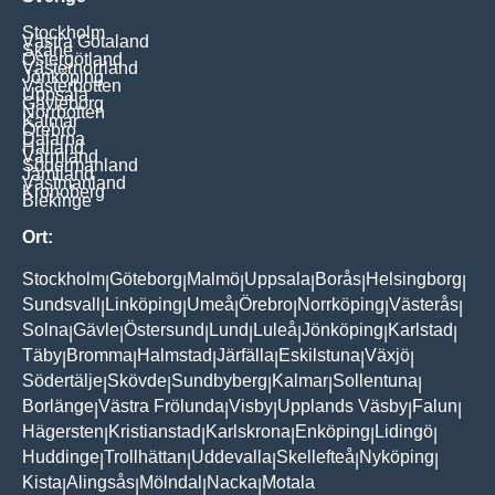
Stockholm
Västra Götaland
Skåne
Östergötland
Västernorrland
Jönköping
Västerbotten
Uppsala
Gävleborg
Norrbotten
Kalmar
Örebro
Dalarna
Halland
Värmland
Södermanland
Jämtland
Västmanland
Kronoberg
Blekinge
Ort:
Stockholm
Göteborg
Malmö
Uppsala
Borås
Helsingborg
|
|
|
|
|
|
Sundsvall
Linköping
Umeå
Örebro
Norrköping
Västerås
|
|
|
|
|
|
Solna
Gävle
Östersund
Lund
Luleå
Jönköping
Karlstad
|
|
|
|
|
|
|
Täby
Bromma
Halmstad
Järfälla
Eskilstuna
Växjö
|
|
|
|
|
|
Södertälje
Skövde
Sundbyberg
Kalmar
Sollentuna
|
|
|
|
|
Borlänge
Västra Frölunda
Visby
Upplands Väsby
Falun
|
|
|
|
|
Hägersten
Kristianstad
Karlskrona
Enköping
Lidingö
|
|
|
|
|
Huddinge
Trollhättan
Uddevalla
Skellefteå
Nyköping
|
|
|
|
|
Kista
Alingsås
Mölndal
Nacka
Motala
|
|
|
|