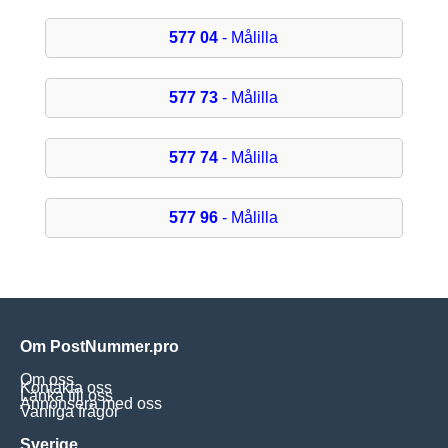
577 04
- Målilla
577 73
- Målilla
577 74
- Målilla
577 96
- Målilla
Om PostNummer.pro
Om oss
Kontakta oss
Länka till oss
Annonsera med oss
Vanliga frågor
Sverige