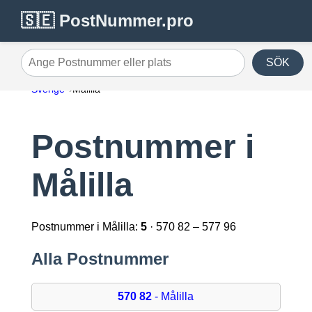
🇸🇪 PostNummer.pro
SÖK
Ange Postnummer eller plats
Sverige
Målilla
Postnummer i
Målilla
Postnummer i Målilla:
5
· 570 82 – 577 96
Alla Postnummer
570 82
- Målilla