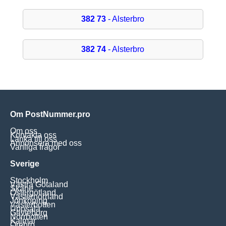
382 73
- Alsterbro
382 74
- Alsterbro
Om PostNummer.pro
Om oss
Kontakta oss
Länka till oss
Annonsera med oss
Vanliga frågor
Sverige
Stockholm
Västra Götaland
Skåne
Östergötland
Västernorrland
Jönköping
Västerbotten
Uppsala
Gävleborg
Norrbotten
Kalmar
Örebro