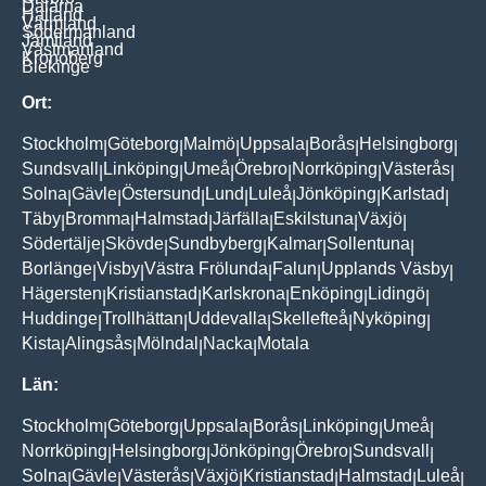
Dalarna
Halland
Värmland
Södermanland
Jämtland
Västmanland
Kronoberg
Blekinge
Ort:
Stockholm
Göteborg
Malmö
Uppsala
Borås
Helsingborg
|
|
|
|
|
|
Sundsvall
Linköping
Umeå
Örebro
Norrköping
Västerås
|
|
|
|
|
|
Solna
Gävle
Östersund
Lund
Luleå
Jönköping
Karlstad
|
|
|
|
|
|
|
Täby
Bromma
Halmstad
Järfälla
Eskilstuna
Växjö
|
|
|
|
|
|
Södertälje
Skövde
Sundbyberg
Kalmar
Sollentuna
|
|
|
|
|
Borlänge
Visby
Västra Frölunda
Falun
Upplands Väsby
|
|
|
|
|
Hägersten
Kristianstad
Karlskrona
Enköping
Lidingö
|
|
|
|
|
Huddinge
Trollhättan
Uddevalla
Skellefteå
Nyköping
|
|
|
|
|
Kista
Alingsås
Mölndal
Nacka
Motala
|
|
|
|
Län:
Stockholm
Göteborg
Uppsala
Borås
Linköping
Umeå
|
|
|
|
|
|
Norrköping
Helsingborg
Jönköping
Örebro
Sundsvall
|
|
|
|
|
Solna
Gävle
Västerås
Växjö
Kristianstad
Halmstad
Luleå
|
|
|
|
|
|
|