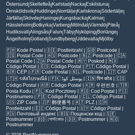
Östersund
Skellefteå
Karlstad
Nacka
Eskilstuna
|
|
|
|
|
Örnsköldsvik
Huddinge
Norrtälje
Karlskrona
Södertälje
|
|
|
|
|
Järfälla
Skövde
Haninge
Kungsbacka
Kalmar
|
|
|
|
|
Hässleholm
Botkyrka
Varberg
Mölndal
Värmdö
Piteå
|
|
|
|
|
|
Hudiksvall
Alingsås
Falun
Täby
Nyköping
Borlänge
|
|
|
|
|
|
Ängelholm
Gotland
Sundbyberg
Uddevalla
Mjölby
|
|
|
|
🇵🇭
Kode Postal
| 🇩🇪
Postleitzahl
| 🇬🇧
Postcode
|
🇸🇬
Postal Code
| 🇦🇺
Postcode
| 🇳🇿
Postcode
| 🇨🇦
Postal Code
| 🇿🇦
Postal Code
| 🇲🇾
Poskod
| 🇲🇽
Código Postal
| 🇪🇸
Código Postal
| 🇵🇹
Código Postal
|
🇧🇷
CEP
| 🇫🇷
Code Postal
| 🇳🇱
Postcode
| 🇮🇹
CAP
| 🇹🇭
รหัสไปรษณีย์
| 🇵🇰
پوسٹل کوڈ
| 🇮🇳
पिन कोड
| 🇨🇴
Código Postal
| 🇦🇷
Código Postal
| 🇰🇷
우편번호
| 🇹🇷
Posta Kodu
| 🇵🇱
Kod Pocztowy
| 🇷🇴
Cod Poștal
| 🇫🇮
Postinumero
| 🇵🇪
Código Postal
| 🇨🇱
Código Postal
|
🇺🇸
ZIP Code
| 🇯🇵
郵便番号
| 🇦🇹
PLZ
| 🇨🇭
Postleitzahl
| 🇪🇨
Código Postal
| 🇺🇾
Código Postal
|
🇷🇺
Почтовый индекс
| 🇧🇬
Пощенски код
| 🇸🇪
Postnummer
| 🇧🇩
পোস্টকোড
| 🇩🇰
Postnummer
| 🇳🇴
Postnummer
© 2026 PostNummer.pro