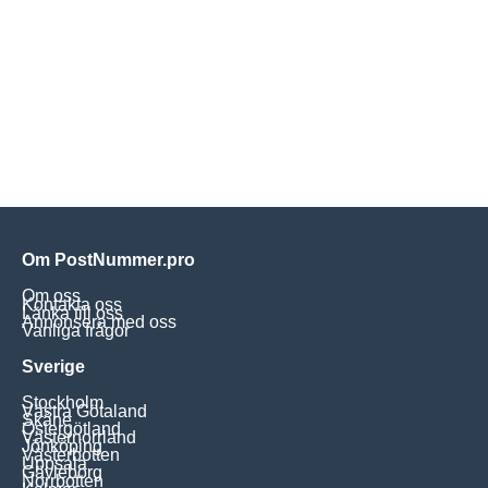
Om PostNummer.pro
Om oss
Kontakta oss
Länka till oss
Annonsera med oss
Vanliga frågor
Sverige
Stockholm
Västra Götaland
Skåne
Östergötland
Västernorrland
Jönköping
Västerbotten
Uppsala
Gävleborg
Norrbotten