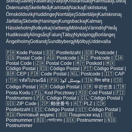
Solna
Gävle
Västerås
Växjö
Kristianstad
Halmstad
Luleå
|
|
|
|
|
|
|
Östersund
Skellefteå
Karlstad
Nacka
Eskilstuna
|
|
|
|
|
Örnsköldsvik
Huddinge
Norrtälje
Södertälje
Karlskrona
|
|
|
|
|
Järfälla
Skövde
Haninge
Kungsbacka
Kalmar
|
|
|
|
|
Hässleholm
Botkyrka
Varberg
Mölndal
Värmdö
Piteå
|
|
|
|
|
|
Hudiksvall
Alingsås
Falun
Täby
Nyköping
Borlänge
|
|
|
|
|
|
Ängelholm
Gotland
Sundbyberg
Mjölby
Uddevalla
|
|
|
|
🇵🇭
Kode Postal
| 🇩🇪
Postleitzahl
| 🇬🇧
Postcode
|
🇸🇬
Postal Code
| 🇦🇺
Postcode
| 🇳🇿
Postcode
| 🇨🇦
Postal Code
| 🇿🇦
Postal Code
| 🇲🇾
Poskod
| 🇲🇽
Código Postal
| 🇪🇸
Código Postal
| 🇵🇹
Código Postal
|
🇧🇷
CEP
| 🇫🇷
Code Postal
| 🇳🇱
Postcode
| 🇮🇹
CAP
| 🇹🇭
รหัสไปรษณีย์
| 🇵🇰
پوسٹل کوڈ
| 🇮🇳
पिन कोड
| 🇨🇴
Código Postal
| 🇦🇷
Código Postal
| 🇰🇷
우편번호
| 🇹🇷
Posta Kodu
| 🇵🇱
Kod Pocztowy
| 🇷🇴
Cod Poștal
| 🇫🇮
Postinumero
| 🇵🇪
Código Postal
| 🇨🇱
Código Postal
|
🇺🇸
ZIP Code
| 🇯🇵
郵便番号
| 🇦🇹
PLZ
| 🇨🇭
Postleitzahl
| 🇪🇨
Código Postal
| 🇺🇾
Código Postal
|
🇷🇺
Почтовый индекс
| 🇧🇬
Пощенски код
| 🇸🇪
Postnummer
| 🇧🇩
পোস্টকোড
| 🇩🇰
Postnummer
| 🇳🇴
Postnummer