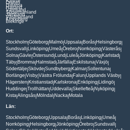
Kalmar
Örebro
Dalarna
Halland
Värmland
Södermanland
Jämtland
Västmanland
Kronoberg
Blekinge
Ort:
Stockholm
Göteborg
Malmö
Uppsala
Borås
Helsingborg
|
|
|
|
|
|
Sundsvall
Linköping
Umeå
Örebro
Norrköping
Västerås
|
|
|
|
|
|
Solna
Gävle
Östersund
Lund
Luleå
Jönköping
Karlstad
|
|
|
|
|
|
|
Täby
Bromma
Halmstad
Järfälla
Eskilstuna
Växjö
|
|
|
|
|
|
Södertälje
Skövde
Sundbyberg
Kalmar
Sollentuna
|
|
|
|
|
Borlänge
Visby
Västra Frölunda
Falun
Upplands Väsby
|
|
|
|
|
Hägersten
Kristianstad
Karlskrona
Enköping
Lidingö
|
|
|
|
|
Huddinge
Trollhättan
Uddevalla
Skellefteå
Nyköping
|
|
|
|
|
Kista
Alingsås
Mölndal
Nacka
Motala
|
|
|
|
Län:
Stockholm
Göteborg
Uppsala
Borås
Linköping
Umeå
|
|
|
|
|
|
Norrköping
Helsingborg
Jönköping
Örebro
Sundsvall
|
|
|
|
|