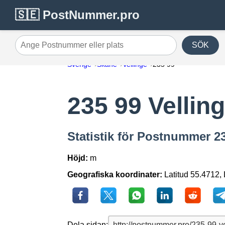
🇸🇪 PostNummer.pro
SÖK
Ange Postnummer eller plats
Sverige
Skåne
Vellinge
235 99
235 99 Vellin
Statistik för Postnummer 23
Höjd:
m
Geografiska koordinater:
Latitud 55.4712,
Dela sidan: