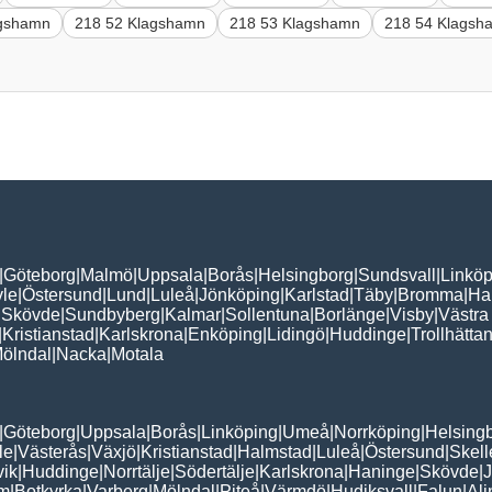
agshamn
218 52 Klagshamn
218 53 Klagshamn
218 54 Klagsh
|
Göteborg
|
Malmö
|
Uppsala
|
Borås
|
Helsingborg
|
Sundsvall
|
Linköp
le
|
Östersund
|
Lund
|
Luleå
|
Jönköping
|
Karlstad
|
Täby
|
Bromma
|
Ha
|
Skövde
|
Sundbyberg
|
Kalmar
|
Sollentuna
|
Borlänge
|
Visby
|
Västra
|
Kristianstad
|
Karlskrona
|
Enköping
|
Lidingö
|
Huddinge
|
Trollhätta
ölndal
|
Nacka
|
Motala
|
Göteborg
|
Uppsala
|
Borås
|
Linköping
|
Umeå
|
Norrköping
|
Helsing
le
|
Västerås
|
Växjö
|
Kristianstad
|
Halmstad
|
Luleå
|
Östersund
|
Skell
vik
|
Huddinge
|
Norrtälje
|
Södertälje
|
Karlskrona
|
Haninge
|
Skövde
|
J
lm
|
Botkyrka
|
Varberg
|
Mölndal
|
Piteå
|
Värmdö
|
Hudiksvall
|
Falun
|
Al