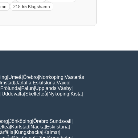
amn
218 55 Klagshamn
ing
|
Umeå
|
Örebro
|
Norrköping
|
Västerås
lmstad
|
Järfälla
|
Eskilstuna
|
Växjö
|
 Frölunda
|
Falun
|
Upplands Väsby
|
n
|
Uddevalla
|
Skellefteå
|
Nyköping
|
Kista
|
borg
|
Jönköping
|
Örebro
|
Sundsvall
|
efteå
|
Karlstad
|
Nacka
|
Eskilstuna
|
ärfälla
|
Kungsbacka
|
Kalmar
|
ingsås
|
Nyköping
|
Täby
|
Ängelholm
|