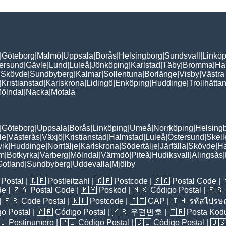
|
Göteborg
|
Malmö
|
Uppsala
|
Borås
|
Helsingborg
|
Sundsvall
|
Linköp
ersund
|
Gävle
|
Lund
|
Luleå
|
Jönköping
|
Karlstad
|
Täby
|
Bromma
|
Ha
|
Skövde
|
Sundbyberg
|
Kalmar
|
Sollentuna
|
Borlänge
|
Visby
|
Västra
|
Kristianstad
|
Karlskrona
|
Lidingö
|
Enköping
|
Huddinge
|
Trollhätta
ölndal
|
Nacka
|
Motala
|
Göteborg
|
Uppsala
|
Borås
|
Linköping
|
Umeå
|
Norrköping
|
Helsing
le
|
Västerås
|
Växjö
|
Kristianstad
|
Halmstad
|
Luleå
|
Östersund
|
Skell
vik
|
Huddinge
|
Norrtälje
|
Karlskrona
|
Södertälje
|
Järfälla
|
Skövde
|
H
lm
|
Botkyrka
|
Varberg
|
Mölndal
|
Värmdö
|
Piteå
|
Hudiksvall
|
Alingsås
|
Gotland
|
Sundbyberg
|
Uddevalla
|
Mjölby
Postal
| 🇩🇪
Postleitzahl
| 🇬🇧
Postcode
| 🇸🇬
Postal Code
| 
de
| 🇿🇦
Postal Code
| 🇲🇾
Poskod
| 🇲🇽
Código Postal
| 🇪🇸
| 🇫🇷
Code Postal
| 🇳🇱
Postcode
| 🇮🇹
CAP
| 🇹🇭
รหัสไปรษณ
o Postal
| 🇦🇷
Código Postal
| 🇰🇷
우편번호
| 🇹🇷
Posta Kod
🇮
Postinumero
| 🇵🇪
Código Postal
| 🇨🇱
Código Postal
| 🇺