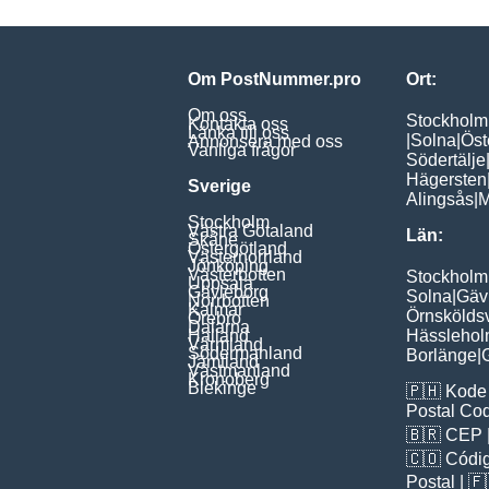
Om PostNummer.pro
Ort:
Om oss
Stockholm
Kontakta oss
Länka till oss
|
Solna
|
Öst
Annonsera med oss
Vanliga frågor
Södertälje
Hägersten
Sverige
Alingsås
|
M
Stockholm
Västra Götaland
Län:
Skåne
Östergötland
Västernorrland
Jönköping
Västerbotten
Stockholm
Uppsala
Gävleborg
Solna
|
Gäv
Norrbotten
Kalmar
Örnskölds
Örebro
Dalarna
Halland
Hässleho
Värmland
Södermanland
Borlänge
|
Jämtland
Västmanland
Kronoberg
Blekinge
🇵🇭
Kode 
Postal Co
🇧🇷
CEP
🇨🇴
Códig
Poștal
| 