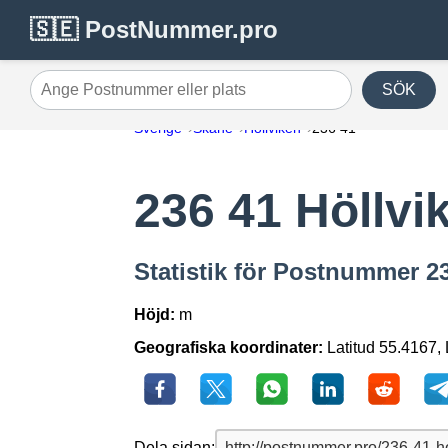
🇸🇪 PostNummer.pro
SÖK
Ange Postnummer eller plats
Sverige
Skåne
Höllviken
236 41
236 41 Höllvi
Statistik för Postnummer 23
Höjd:
m
Geografiska koordinater:
Latitud 55.4167,
Dela sidan: