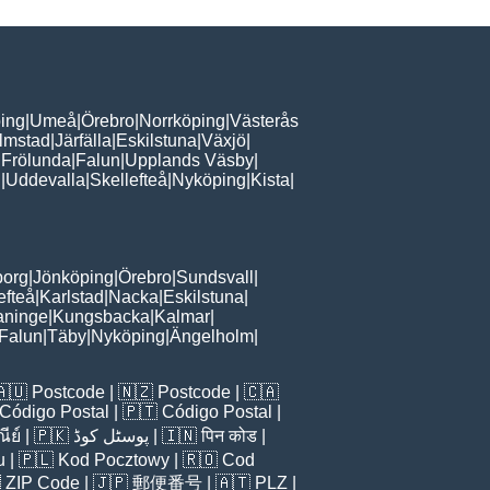
ing
|
Umeå
|
Örebro
|
Norrköping
|
Västerås
lmstad
|
Järfälla
|
Eskilstuna
|
Växjö
|
 Frölunda
|
Falun
|
Upplands Väsby
|
n
|
Uddevalla
|
Skellefteå
|
Nyköping
|
Kista
|
borg
|
Jönköping
|
Örebro
|
Sundsvall
|
efteå
|
Karlstad
|
Nacka
|
Eskilstuna
|
aninge
|
Kungsbacka
|
Kalmar
|
Falun
|
Täby
|
Nyköping
|
Ängelholm
|
🇦🇺
Postcode
| 🇳🇿
Postcode
| 🇨🇦
Código Postal
| 🇵🇹
Código Postal
|
ีย์
| 🇵🇰
پوسٹل کوڈ
| 🇮🇳
पिन कोड
|
u
| 🇵🇱
Kod Pocztowy
| 🇷🇴
Cod

ZIP Code
| 🇯🇵
郵便番号
| 🇦🇹
PLZ
|