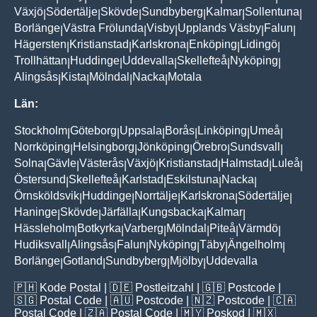
Växjö
Södertälje
Skövde
Sundbyberg
Kalmar
Sollentuna
|
|
|
|
|
|
Borlänge
Västra Frölunda
Visby
Upplands Väsby
Falun
|
|
|
|
|
Hägersten
Kristianstad
Karlskrona
Enköping
Lidingö
|
|
|
|
|
Trollhättan
Huddinge
Uddevalla
Skellefteå
Nyköping
|
|
|
|
|
Alingsås
Kista
Mölndal
Nacka
Motala
|
|
|
|
Län:
Stockholm
Göteborg
Uppsala
Borås
Linköping
Umeå
|
|
|
|
|
|
Norrköping
Helsingborg
Jönköping
Örebro
Sundsvall
|
|
|
|
|
Solna
Gävle
Västerås
Växjö
Kristianstad
Halmstad
Luleå
|
|
|
|
|
|
|
Östersund
Skellefteå
Karlstad
Eskilstuna
Nacka
|
|
|
|
|
Örnsköldsvik
Huddinge
Norrtälje
Karlskrona
Södertälje
|
|
|
|
|
Haninge
Skövde
Järfälla
Kungsbacka
Kalmar
|
|
|
|
|
Hässleholm
Botkyrka
Varberg
Mölndal
Piteå
Värmdö
|
|
|
|
|
|
Hudiksvall
Alingsås
Falun
Nyköping
Täby
Ängelholm
|
|
|
|
|
|
Borlänge
Gotland
Sundbyberg
Mjölby
Uddevalla
|
|
|
|
🇵🇭
Kode Postal
| 🇩🇪
Postleitzahl
| 🇬🇧
Postcode
|
🇸🇬
Postal Code
| 🇦🇺
Postcode
| 🇳🇿
Postcode
| 🇨🇦
Postal Code
| 🇿🇦
Postal Code
| 🇲🇾
Poskod
| 🇲🇽