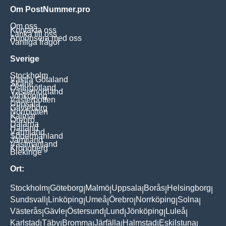
Om PostNummer.pro
Om oss
Kontakta oss
Länka till oss
Annonsera med oss
Vanliga frågor
Sverige
Stockholm
Västra Götaland
Skåne
Östergötland
Västernorrland
Jönköping
Västerbotten
Uppsala
Gävleborg
Norrbotten
Kalmar
Örebro
Dalarna
Halland
Värmland
Södermanland
Jämtland
Västmanland
Kronoberg
Blekinge
Ort:
Stockholm
Göteborg
Malmö
Uppsala
Borås
Helsingborg
|
|
|
|
|
|
Sundsvall
Linköping
Umeå
Örebro
Norrköping
Solna
|
|
|
|
|
|
Västerås
Gävle
Östersund
Lund
Jönköping
Luleå
|
|
|
|
|
|
Karlstad
Täby
Bromma
Järfälla
Halmstad
Eskilstuna
|
|
|
|
|
|