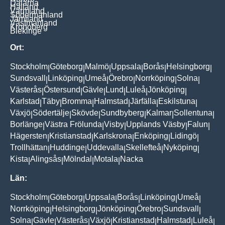
Dalarna
Halland
Värmland
Södermanland
Jämtland
Västmanland
Kronoberg
Blekinge
Ort:
Stockholm
Göteborg
Malmö
Uppsala
Borås
Helsingborg
|
|
|
|
|
|
Sundsvall
Linköping
Umeå
Örebro
Norrköping
Solna
|
|
|
|
|
|
Västerås
Östersund
Gävle
Lund
Luleå
Jönköping
|
|
|
|
|
|
Karlstad
Täby
Bromma
Halmstad
Järfälla
Eskilstuna
|
|
|
|
|
|
Växjö
Södertälje
Skövde
Sundbyberg
Kalmar
Sollentuna
|
|
|
|
|
|
Borlänge
Västra Frölunda
Visby
Upplands Väsby
Falun
|
|
|
|
|
Hägersten
Kristianstad
Karlskrona
Enköping
Lidingö
|
|
|
|
|
Trollhättan
Huddinge
Uddevalla
Skellefteå
Nyköping
|
|
|
|
|
Kista
Alingsås
Mölndal
Motala
Nacka
|
|
|
|
Län:
Stockholm
Göteborg
Uppsala
Borås
Linköping
Umeå
|
|
|
|
|
|
Norrköping
Helsingborg
Jönköping
Örebro
Sundsvall
|
|
|
|
|
Solna
Gävle
Västerås
Växjö
Kristianstad
Halmstad
Luleå
|
|
|
|
|
|
|