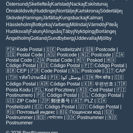
Östersund
Skellefteå
Karlstad
Nacka
Eskilstuna
|
|
|
|
|
Örnsköldsvik
Huddinge
Norrtälje
Karlskrona
Södertälje
|
|
|
|
|
Skövde
Haninge
Järfälla
Kungsbacka
Kalmar
|
|
|
|
|
Hässleholm
Botkyrka
Varberg
Mölndal
Värmdö
Piteå
|
|
|
|
|
|
Hudiksvall
Falun
Alingsås
Täby
Nyköping
Borlänge
|
|
|
|
|
|
Ängelholm
Gotland
Sundbyberg
Uddevalla
Mjölby
|
|
|
|
🇵🇭
Kode Postal
| 🇩🇪
Postleitzahl
| 🇬🇧
Postcode
|
🇸🇬
Postal Code
| 🇦🇺
Postcode
| 🇳🇿
Postcode
| 🇨🇦
Postal Code
| 🇿🇦
Postal Code
| 🇲🇾
Poskod
| 🇲🇽
Código Postal
| 🇪🇸
Código Postal
| 🇵🇹
Código Postal
|
🇧🇷
CEP
| 🇫🇷
Code Postal
| 🇳🇱
Postcode
| 🇮🇹
CAP
| 🇹🇭
รหัสไปรษณีย์
| 🇵🇰
پوسٹل کوڈ
| 🇮🇳
पिन कोड
| 🇨🇴
Código Postal
| 🇦🇷
Código Postal
| 🇰🇷
우편번호
| 🇹🇷
Posta Kodu
| 🇵🇱
Kod Pocztowy
| 🇷🇴
Cod Poștal
| 🇫🇮
Postinumero
| 🇵🇪
Código Postal
| 🇨🇱
Código Postal
|
🇺🇸
ZIP Code
| 🇯🇵
郵便番号
| 🇦🇹
PLZ
| 🇨🇭
Postleitzahl
| 🇪🇨
Código Postal
| 🇺🇾
Código Postal
|
🇷🇺
Почтовый индекс
| 🇧🇬
Пощенски код
| 🇸🇪
Postnummer
| 🇧🇩
পোস্টকোড
| 🇩🇰
Postnummer
| 🇳🇴
Postnummer
© 2026 PostNummer.pro