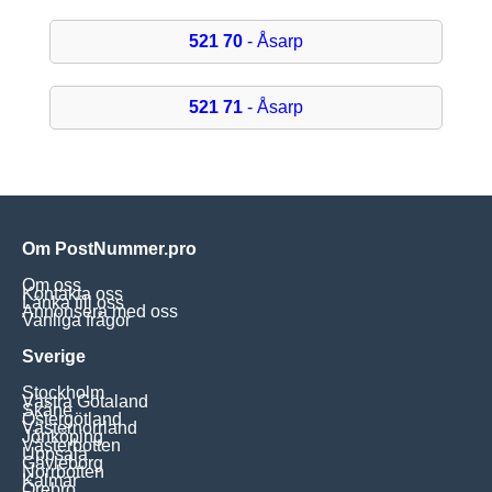
521 70
- Åsarp
521 71
- Åsarp
Om PostNummer.pro
Om oss
Kontakta oss
Länka till oss
Annonsera med oss
Vanliga frågor
Sverige
Stockholm
Västra Götaland
Skåne
Östergötland
Västernorrland
Jönköping
Västerbotten
Uppsala
Gävleborg
Norrbotten
Kalmar
Örebro