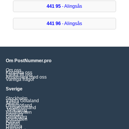
441 95
- Alingsås
441 96
- Alingsås
Om PostNummer.pro
Om oss
Kontakta oss
Länka till oss
Annonsera med oss
Vanliga frågor
Sverige
Stockholm
Västra Götaland
Skåne
Östergötland
Västernorrland
Jönköping
Västerbotten
Uppsala
Gävleborg
Norrbotten
Kalmar
Örebro
Dalarna
Halland