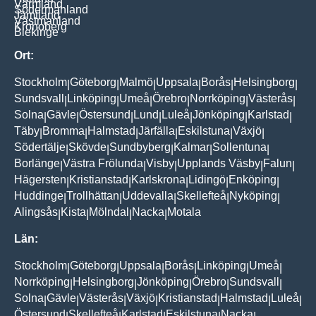
Värmland
Södermanland
Jämtland
Västmanland
Kronoberg
Blekinge
Ort:
Stockholm
Göteborg
Malmö
Uppsala
Borås
Helsingborg
|
|
|
|
|
|
Sundsvall
Linköping
Umeå
Örebro
Norrköping
Västerås
|
|
|
|
|
|
Solna
Gävle
Östersund
Lund
Luleå
Jönköping
Karlstad
|
|
|
|
|
|
|
Täby
Bromma
Halmstad
Järfälla
Eskilstuna
Växjö
|
|
|
|
|
|
Södertälje
Skövde
Sundbyberg
Kalmar
Sollentuna
|
|
|
|
|
Borlänge
Västra Frölunda
Visby
Upplands Väsby
Falun
|
|
|
|
|
Hägersten
Kristianstad
Karlskrona
Lidingö
Enköping
|
|
|
|
|
Huddinge
Trollhättan
Uddevalla
Skellefteå
Nyköping
|
|
|
|
|
Alingsås
Kista
Mölndal
Nacka
Motala
|
|
|
|
Län:
Stockholm
Göteborg
Uppsala
Borås
Linköping
Umeå
|
|
|
|
|
|
Norrköping
Helsingborg
Jönköping
Örebro
Sundsvall
|
|
|
|
|
Solna
Gävle
Västerås
Växjö
Kristianstad
Halmstad
Luleå
|
|
|
|
|
|
|
Östersund
Skellefteå
Karlstad
Eskilstuna
Nacka