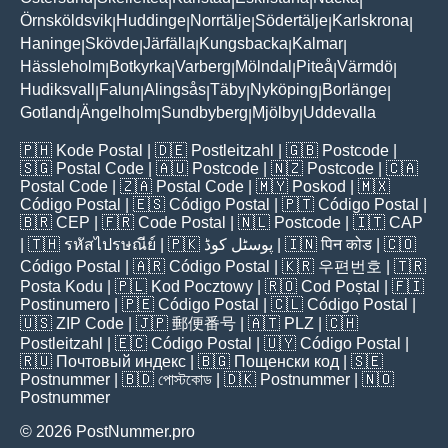
|
|
|
|
|
Örnsköldsvik
Huddinge
Norrtälje
Södertälje
Karlskrona
|
|
|
|
|
Haninge
Skövde
Järfälla
Kungsbacka
Kalmar
|
|
|
|
|
Hässleholm
Botkyrka
Varberg
Mölndal
Piteå
Värmdö
|
|
|
|
|
|
Hudiksvall
Falun
Alingsås
Täby
Nyköping
Borlänge
|
|
|
|
|
|
Gotland
Ängelholm
Sundbyberg
Mjölby
Uddevalla
|
|
|
|
🇵🇭
Kode Postal
| 🇩🇪
Postleitzahl
| 🇬🇧
Postcode
|
🇸🇬
Postal Code
| 🇦🇺
Postcode
| 🇳🇿
Postcode
| 🇨🇦
Postal Code
| 🇿🇦
Postal Code
| 🇲🇾
Poskod
| 🇲🇽
Código Postal
| 🇪🇸
Código Postal
| 🇵🇹
Código Postal
|
🇧🇷
CEP
| 🇫🇷
Code Postal
| 🇳🇱
Postcode
| 🇮🇹
CAP
| 🇹🇭
รหัสไปรษณีย์
| 🇵🇰
پوسٹل کوڈ
| 🇮🇳
पिन कोड
| 🇨🇴
Código Postal
| 🇦🇷
Código Postal
| 🇰🇷
우편번호
| 🇹🇷
Posta Kodu
| 🇵🇱
Kod Pocztowy
| 🇷🇴
Cod Poștal
| 🇫🇮
Postinumero
| 🇵🇪
Código Postal
| 🇨🇱
Código Postal
|
🇺🇸
ZIP Code
| 🇯🇵
郵便番号
| 🇦🇹
PLZ
| 🇨🇭
Postleitzahl
| 🇪🇨
Código Postal
| 🇺🇾
Código Postal
|
🇷🇺
Почтовый индекс
| 🇧🇬
Пощенски код
| 🇸🇪
Postnummer
| 🇧🇩
পোস্টকোড
| 🇩🇰
Postnummer
| 🇳🇴
Postnummer
© 2026 PostNummer.pro