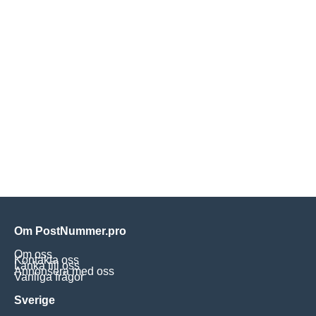
Om PostNummer.pro
Om oss
Kontakta oss
Länka till oss
Annonsera med oss
Vanliga frågor
Sverige