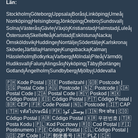
Län:
Stockholm
Göteborg
Uppsala
Borås
Linköping
Umeå
|
|
|
|
|
|
Norrköping
Helsingborg
Jönköping
Örebro
Sundsvall
|
|
|
|
|
Solna
Västerås
Gävle
Växjö
Kristianstad
Halmstad
Luleå
|
|
|
|
|
|
|
Östersund
Skellefteå
Karlstad
Eskilstuna
Nacka
|
|
|
|
|
Örnsköldsvik
Huddinge
Norrtälje
Södertälje
Karlskrona
|
|
|
|
|
Skövde
Järfälla
Haninge
Kungsbacka
Kalmar
|
|
|
|
|
Hässleholm
Botkyrka
Varberg
Mölndal
Piteå
Värmdö
|
|
|
|
|
|
Hudiksvall
Falun
Alingsås
Nyköping
Täby
Borlänge
|
|
|
|
|
|
Gotland
Ängelholm
Sundbyberg
Mjölby
Uddevalla
|
|
|
|
🇵🇭
Kode Postal
| 🇩🇪
Postleitzahl
| 🇬🇧
Postcode
|
🇸🇬
Postal Code
| 🇦🇺
Postcode
| 🇳🇿
Postcode
| 🇨🇦
Postal Code
| 🇿🇦
Postal Code
| 🇲🇾
Poskod
| 🇲🇽
Código Postal
| 🇪🇸
Código Postal
| 🇵🇹
Código Postal
|
🇧🇷
CEP
| 🇫🇷
Code Postal
| 🇳🇱
Postcode
| 🇮🇹
CAP
| 🇹🇭
รหัสไปรษณีย์
| 🇵🇰
پوسٹل کوڈ
| 🇮🇳
पिन कोड
| 🇨🇴
Código Postal
| 🇦🇷
Código Postal
| 🇰🇷
우편번호
| 🇹🇷
Posta Kodu
| 🇵🇱
Kod Pocztowy
| 🇷🇴
Cod Poștal
| 🇫🇮
Postinumero
| 🇵🇪
Código Postal
| 🇨🇱
Código Postal
|
🇺🇸
ZIP Code
| 🇯🇵
郵便番号
| 🇦🇹
PLZ
| 🇨🇭