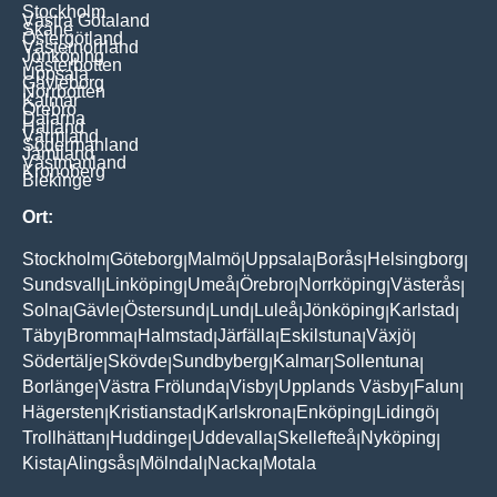
Stockholm
Västra Götaland
Skåne
Östergötland
Västernorrland
Jönköping
Västerbotten
Uppsala
Gävleborg
Norrbotten
Kalmar
Örebro
Dalarna
Halland
Värmland
Södermanland
Jämtland
Västmanland
Kronoberg
Blekinge
Ort:
Stockholm
Göteborg
Malmö
Uppsala
Borås
Helsingborg
|
|
|
|
|
|
Sundsvall
Linköping
Umeå
Örebro
Norrköping
Västerås
|
|
|
|
|
|
Solna
Gävle
Östersund
Lund
Luleå
Jönköping
Karlstad
|
|
|
|
|
|
|
Täby
Bromma
Halmstad
Järfälla
Eskilstuna
Växjö
|
|
|
|
|
|
Södertälje
Skövde
Sundbyberg
Kalmar
Sollentuna
|
|
|
|
|
Borlänge
Västra Frölunda
Visby
Upplands Väsby
Falun
|
|
|
|
|
Hägersten
Kristianstad
Karlskrona
Enköping
Lidingö
|
|
|
|
|
Trollhättan
Huddinge
Uddevalla
Skellefteå
Nyköping
|
|
|
|
|
Kista
Alingsås
Mölndal
Nacka
Motala
|
|
|
|