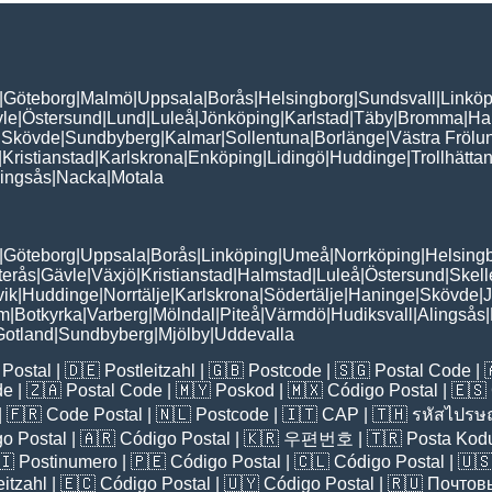
|
Göteborg
|
Malmö
|
Uppsala
|
Borås
|
Helsingborg
|
Sundsvall
|
Linköp
le
|
Östersund
|
Lund
|
Luleå
|
Jönköping
|
Karlstad
|
Täby
|
Bromma
|
Ha
|
Skövde
|
Sundbyberg
|
Kalmar
|
Sollentuna
|
Borlänge
|
Västra Frölu
|
Kristianstad
|
Karlskrona
|
Enköping
|
Lidingö
|
Huddinge
|
Trollhätta
lingsås
|
Nacka
|
Motala
|
Göteborg
|
Uppsala
|
Borås
|
Linköping
|
Umeå
|
Norrköping
|
Helsing
terås
|
Gävle
|
Växjö
|
Kristianstad
|
Halmstad
|
Luleå
|
Östersund
|
Skell
vik
|
Huddinge
|
Norrtälje
|
Karlskrona
|
Södertälje
|
Haninge
|
Skövde
|
J
lm
|
Botkyrka
|
Varberg
|
Mölndal
|
Piteå
|
Värmdö
|
Hudiksvall
|
Alingsås
|
Gotland
|
Sundbyberg
|
Mjölby
|
Uddevalla
Postal
| 🇩🇪
Postleitzahl
| 🇬🇧
Postcode
| 🇸🇬
Postal Code
| 
de
| 🇿🇦
Postal Code
| 🇲🇾
Poskod
| 🇲🇽
Código Postal
| 🇪🇸
| 🇫🇷
Code Postal
| 🇳🇱
Postcode
| 🇮🇹
CAP
| 🇹🇭
รหัสไปรษณ
o Postal
| 🇦🇷
Código Postal
| 🇰🇷
우편번호
| 🇹🇷
Posta Kod
🇮
Postinumero
| 🇵🇪
Código Postal
| 🇨🇱
Código Postal
| 🇺
eitzahl
| 🇪🇨
Código Postal
| 🇺🇾
Código Postal
| 🇷🇺
Почтов