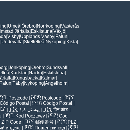
ing
|
Umeå
|
Örebro
|
Norrköping
|
Västerås
lmstad
|
Järfälla
|
Eskilstuna
|
Växjö
|
nda
|
Visby
|
Upplands Väsby
|
Falun
|
n
|
Uddevalla
|
Skellefteå
|
Nyköping
|
Kista
|
borg
|
Jönköping
|
Örebro
|
Sundsvall
|
efteå
|
Karlstad
|
Nacka
|
Eskilstuna
|
ärfälla
|
Kungsbacka
|
Kalmar
|
Falun
|
Täby
|
Nyköping
|
Ängelholm
|
🇦🇺
Postcode
| 🇳🇿
Postcode
| 🇨🇦
Código Postal
| 🇵🇹
Código Postal
|
ีย์
| 🇵🇰
پوسٹل کوڈ
| 🇮🇳
पिन कोड
|
u
| 🇵🇱
Kod Pocztowy
| 🇷🇴
Cod

ZIP Code
| 🇯🇵
郵便番号
| 🇦🇹
PLZ
|
ый индекс
| 🇧🇬
Пощенски код
| 🇸🇪