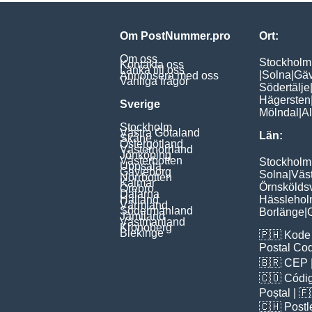
Om PostNummer.pro
Ort:
Om oss
Stockholm
Kontakta oss
Länka till oss
|
Solna
|
Gäv
Annonsera med oss
Vanliga frågor
Södertälje
Hägersten
Sverige
Mölndal
|
A
Stockholm
Västra Götaland
Län:
Skåne
Östergötland
Västernorrland
Jönköping
Västerbotten
Stockholm
Uppsala
Gävleborg
Solna
|
Väs
Norrbotten
Kalmar
Örnskölds
Örebro
Dalarna
Halland
Hässleho
Värmland
Södermanland
Borlänge
|
Jämtland
Västmanland
Kronoberg
Blekinge
🇵🇭
Kode 
Postal Co
🇧🇷
CEP
🇨🇴
Códig
Poștal
| 
🇨🇭
Postl