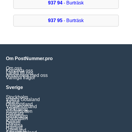
937 94
- Burträsk
937 95
- Burträsk
Om PostNummer.pro
Om oss
Kontakta oss
Länka till oss
Annonsera med oss
Vanliga frågor
Sverige
Stockholm
Västra Götaland
Skåne
Östergötland
Västernorrland
Jönköping
Västerbotten
Uppsala
Gävleborg
Norrbotten
Kalmar
Örebro
Dalarna
Halland
Värmland