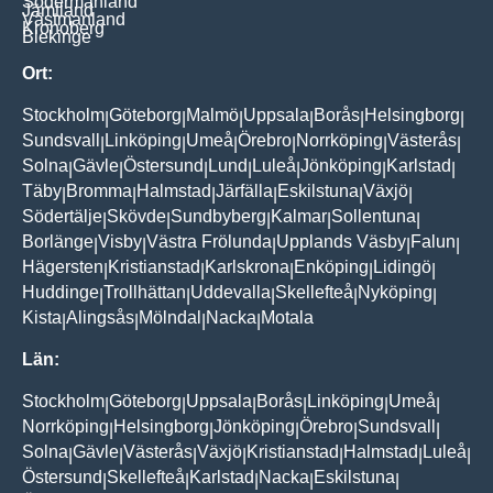
Södermanland
Jämtland
Västmanland
Kronoberg
Blekinge
Ort:
Stockholm
Göteborg
Malmö
Uppsala
Borås
Helsingborg
|
|
|
|
|
|
Sundsvall
Linköping
Umeå
Örebro
Norrköping
Västerås
|
|
|
|
|
|
Solna
Gävle
Östersund
Lund
Luleå
Jönköping
Karlstad
|
|
|
|
|
|
|
Täby
Bromma
Halmstad
Järfälla
Eskilstuna
Växjö
|
|
|
|
|
|
Södertälje
Skövde
Sundbyberg
Kalmar
Sollentuna
|
|
|
|
|
Borlänge
Visby
Västra Frölunda
Upplands Väsby
Falun
|
|
|
|
|
Hägersten
Kristianstad
Karlskrona
Enköping
Lidingö
|
|
|
|
|
Huddinge
Trollhättan
Uddevalla
Skellefteå
Nyköping
|
|
|
|
|
Kista
Alingsås
Mölndal
Nacka
Motala
|
|
|
|
Län:
Stockholm
Göteborg
Uppsala
Borås
Linköping
Umeå
|
|
|
|
|
|
Norrköping
Helsingborg
Jönköping
Örebro
Sundsvall
|
|
|
|
|
Solna
Gävle
Västerås
Växjö
Kristianstad
Halmstad
Luleå
|
|
|
|
|
|
|
Östersund
Skellefteå
Karlstad
Nacka
Eskilstuna
|
|
|
|
|