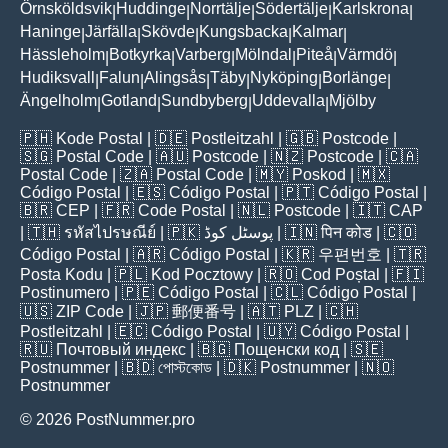
Örnsköldsvik
Huddinge
Norrtälje
Södertälje
Karlskrona
|
|
|
|
|
Haninge
Järfälla
Skövde
Kungsbacka
Kalmar
|
|
|
|
|
Hässleholm
Botkyrka
Varberg
Mölndal
Piteå
Värmdö
|
|
|
|
|
|
Hudiksvall
Falun
Alingsås
Täby
Nyköping
Borlänge
|
|
|
|
|
|
Ängelholm
Gotland
Sundbyberg
Uddevalla
Mjölby
|
|
|
|
🇵🇭
Kode Postal
| 🇩🇪
Postleitzahl
| 🇬🇧
Postcode
|
🇸🇬
Postal Code
| 🇦🇺
Postcode
| 🇳🇿
Postcode
| 🇨🇦
Postal Code
| 🇿🇦
Postal Code
| 🇲🇾
Poskod
| 🇲🇽
Código Postal
| 🇪🇸
Código Postal
| 🇵🇹
Código Postal
|
🇧🇷
CEP
| 🇫🇷
Code Postal
| 🇳🇱
Postcode
| 🇮🇹
CAP
| 🇹🇭
รหัสไปรษณีย์
| 🇵🇰
پوسٹل کوڈ
| 🇮🇳
पिन कोड
| 🇨🇴
Código Postal
| 🇦🇷
Código Postal
| 🇰🇷
우편번호
| 🇹🇷
Posta Kodu
| 🇵🇱
Kod Pocztowy
| 🇷🇴
Cod Poștal
| 🇫🇮
Postinumero
| 🇵🇪
Código Postal
| 🇨🇱
Código Postal
|
🇺🇸
ZIP Code
| 🇯🇵
郵便番号
| 🇦🇹
PLZ
| 🇨🇭
Postleitzahl
| 🇪🇨
Código Postal
| 🇺🇾
Código Postal
|
🇷🇺
Почтовый индекс
| 🇧🇬
Пощенски код
| 🇸🇪
Postnummer
| 🇧🇩
পোস্টকোড
| 🇩🇰
Postnummer
| 🇳🇴
Postnummer
© 2026 PostNummer.pro