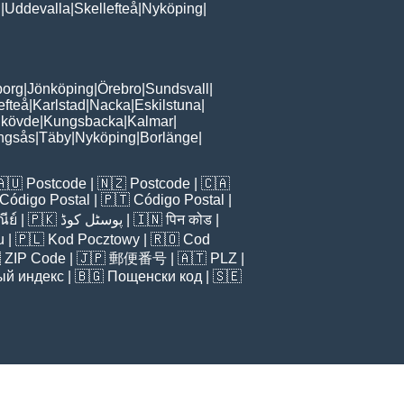
n
|
Uddevalla
|
Skellefteå
|
Nyköping
|
borg
|
Jönköping
|
Örebro
|
Sundsvall
|
efteå
|
Karlstad
|
Nacka
|
Eskilstuna
|
kövde
|
Kungsbacka
|
Kalmar
|
ingsås
|
Täby
|
Nyköping
|
Borlänge
|
🇦🇺
Postcode
| 🇳🇿
Postcode
| 🇨🇦
Código Postal
| 🇵🇹
Código Postal
|
ีย์
| 🇵🇰
پوسٹل کوڈ
| 🇮🇳
पिन कोड
|
u
| 🇵🇱
Kod Pocztowy
| 🇷🇴
Cod

ZIP Code
| 🇯🇵
郵便番号
| 🇦🇹
PLZ
|
ый индекс
| 🇧🇬
Пощенски код
| 🇸🇪