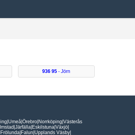
936 95
- Jörn
ing
|
Umeå
|
Örebro
|
Norrköping
|
Västerås
lmstad
|
Järfälla
|
Eskilstuna
|
Växjö
|
 Frölunda
|
Falun
|
Upplands Väsby
|