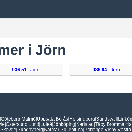
mer i Jörn
936 51
- Jörn
936 94
- Jörn
|
Göteborg
|
Malmö
|
Uppsala
|
Borås
|
Helsingborg
|
Sundsvall
|
Linköp
le
|
Östersund
|
Lund
|
Luleå
|
Jönköping
|
Karlstad
|
Täby
|
Bromma
|
Ha
|
Skövde
|
Sundbyberg
|
Kalmar
|
Sollentuna
|
Borlänge
|
Visby
|
Västra