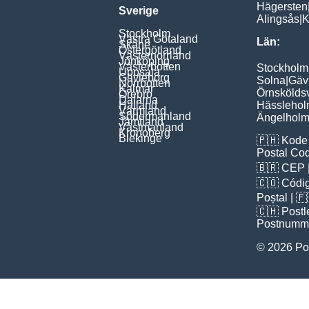
Hägersten
Sverige
Alingsås
|
K
Stockholm
Västra Götaland
Län:
Skåne
Östergötland
Västernorrland
Jönköping
Västerbotten
Stockholm
Uppsala
Gävleborg
Solna
|
Gäv
Norrbotten
Kalmar
Örnskölds
Örebro
Dalarna
Halland
Hässleho
Värmland
Södermanland
Ängelhol
Jämtland
Västmanland
Kronoberg
Blekinge
🇵🇭
Kode 
Postal Co
🇧🇷
CEP
🇨🇴
Códig
Poștal
| 
🇨🇭
Postl
Postnumm
© 2026 Po