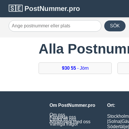
🇸🇪 PostNummer.pro
SÖK
Alla Postnum
930 55
- Jörn
Om PostNummer.pro
Ort:
Om oss
Stockholm
Kontakta oss
Länka till oss
|
Solna
|
Gäv
Annonsera med oss
Vanliga frågor
Södertälje