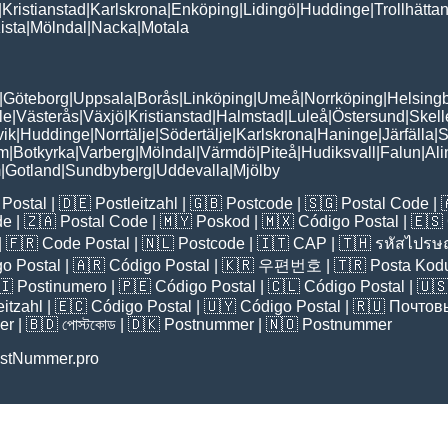
|
Kristianstad
|
Karlskrona
|
Enköping
|
Lidingö
|
Huddinge
|
Trollhätta
ista
|
Mölndal
|
Nacka
|
Motala
|
Göteborg
|
Uppsala
|
Borås
|
Linköping
|
Umeå
|
Norrköping
|
Helsing
le
|
Västerås
|
Växjö
|
Kristianstad
|
Halmstad
|
Luleå
|
Östersund
|
Skell
vik
|
Huddinge
|
Norrtälje
|
Södertälje
|
Karlskrona
|
Haninge
|
Järfälla
|
S
lm
|
Botkyrka
|
Varberg
|
Mölndal
|
Värmdö
|
Piteå
|
Hudiksvall
|
Falun
|
Al
m
|
Gotland
|
Sundbyberg
|
Uddevalla
|
Mjölby
Postal
| 🇩🇪
Postleitzahl
| 🇬🇧
Postcode
| 🇸🇬
Postal Code
| 
de
| 🇿🇦
Postal Code
| 🇲🇾
Poskod
| 🇲🇽
Código Postal
| 🇪🇸
| 🇫🇷
Code Postal
| 🇳🇱
Postcode
| 🇮🇹
CAP
| 🇹🇭
รหัสไปรษณ
o Postal
| 🇦🇷
Código Postal
| 🇰🇷
우편번호
| 🇹🇷
Posta Kod
🇮
Postinumero
| 🇵🇪
Código Postal
| 🇨🇱
Código Postal
| 🇺
eitzahl
| 🇪🇨
Código Postal
| 🇺🇾
Código Postal
| 🇷🇺
Почтов
er
| 🇧🇩
পোস্টকোড
| 🇩🇰
Postnummer
| 🇳🇴
Postnummer
stNummer.pro