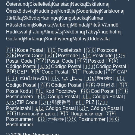
Östersund
Skellefteå
Karlstad
Nacka
Eskilstuna
|
|
|
|
|
Örnsköldsvik
Huddinge
Norrtälje
Södertälje
Karlskrona
|
|
|
|
|
Järfälla
Skövde
Haninge
Kungsbacka
Kalmar
|
|
|
|
|
Hässleholm
Botkyrka
Varberg
Mölndal
Piteå
Värmdö
|
|
|
|
|
|
Hudiksvall
Falun
Alingsås
Nyköping
Täby
Ängelholm
|
|
|
|
|
|
Gotland
Borlänge
Sundbyberg
Mjölby
Uddevalla
|
|
|
|
🇵🇭
Kode Postal
| 🇩🇪
Postleitzahl
| 🇬🇧
Postcode
|
🇸🇬
Postal Code
| 🇦🇺
Postcode
| 🇳🇿
Postcode
| 🇨🇦
Postal Code
| 🇿🇦
Postal Code
| 🇲🇾
Poskod
| 🇲🇽
Código Postal
| 🇪🇸
Código Postal
| 🇵🇹
Código Postal
|
🇧🇷
CEP
| 🇫🇷
Code Postal
| 🇳🇱
Postcode
| 🇮🇹
CAP
| 🇹🇭
รหัสไปรษณีย์
| 🇵🇰
پوسٹل کوڈ
| 🇮🇳
पिन कोड
| 🇨🇴
Código Postal
| 🇦🇷
Código Postal
| 🇰🇷
우편번호
| 🇹🇷
Posta Kodu
| 🇵🇱
Kod Pocztowy
| 🇷🇴
Cod Poștal
| 🇫🇮
Postinumero
| 🇵🇪
Código Postal
| 🇨🇱
Código Postal
|
🇺🇸
ZIP Code
| 🇯🇵
郵便番号
| 🇦🇹
PLZ
| 🇨🇭
Postleitzahl
| 🇪🇨
Código Postal
| 🇺🇾
Código Postal
|
🇷🇺
Почтовый индекс
| 🇧🇬
Пощенски код
| 🇸🇪
Postnummer
| 🇧🇩
পোস্টকোড
| 🇩🇰
Postnummer
| 🇳🇴
Postnummer
© 2026 PostNummer.pro