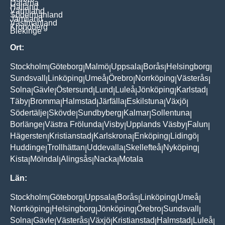
Dalarna
Halland
Värmland
Södermanland
Jämtland
Västmanland
Kronoberg
Blekinge
Ort:
Stockholm
Göteborg
Malmö
Uppsala
Borås
Helsingborg
|
|
|
|
|
|
Sundsvall
Linköping
Umeå
Örebro
Norrköping
Västerås
|
|
|
|
|
|
Solna
Gävle
Östersund
Lund
Luleå
Jönköping
Karlstad
|
|
|
|
|
|
|
Täby
Bromma
Halmstad
Järfälla
Eskilstuna
Växjö
|
|
|
|
|
|
Södertälje
Skövde
Sundbyberg
Kalmar
Sollentuna
|
|
|
|
|
Borlänge
Västra Frölunda
Visby
Upplands Väsby
Falun
|
|
|
|
|
Hägersten
Kristianstad
Karlskrona
Enköping
Lidingö
|
|
|
|
|
Huddinge
Trollhättan
Uddevalla
Skellefteå
Nyköping
|
|
|
|
|
Kista
Mölndal
Alingsås
Nacka
Motala
|
|
|
|
Län:
Stockholm
Göteborg
Uppsala
Borås
Linköping
Umeå
|
|
|
|
|
|
Norrköping
Helsingborg
Jönköping
Örebro
Sundsvall
|
|
|
|
|
Solna
Gävle
Västerås
Växjö
Kristianstad
Halmstad
Luleå
|
|
|
|
|
|
|