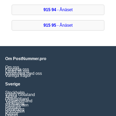
915 94
- Ånäset
915 95
- Ånäset
Om PostNummer.pro
Om oss
Kontakta oss
Länka till oss
Annonsera med oss
Vanliga frågor
Sverige
Stockholm
Västra Götaland
Skåne
Östergötland
Västernorrland
Jönköping
Västerbotten
Uppsala
Gävleborg
Norrbotten
Kalmar
Örebro