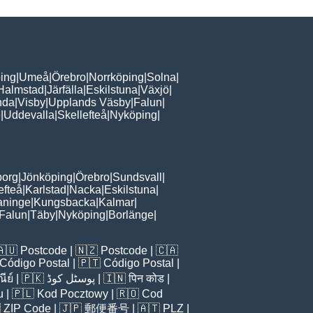
ing
|
Umeå
|
Örebro
|
Norrköping
|
Solna
|
Halmstad
|
Järfälla
|
Eskilstuna
|
Växjö
|
nda
|
Visby
|
Upplands Väsby
|
Falun
|
e
|
Uddevalla
|
Skellefteå
|
Nyköping
|
borg
|
Jönköping
|
Örebro
|
Sundsvall
|
efteå
|
Karlstad
|
Nacka
|
Eskilstuna
|
aninge
|
Kungsbacka
|
Kalmar
|
Falun
|
Täby
|
Nyköping
|
Borlänge
|
🇦🇺
Postcode
| 🇳🇿
Postcode
| 🇨🇦
Código Postal
| 🇵🇹
Código Postal
|
ีย์
| 🇵🇰
پوسٹل کوڈ
| 🇮🇳
पिन कोड
|
u
| 🇵🇱
Kod Pocztowy
| 🇷🇴
Cod

ZIP Code
| 🇯🇵
郵便番号
| 🇦🇹
PLZ
|