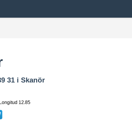
r
39 31 i Skanör
 Longitud 12.85