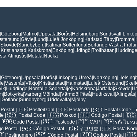
|
Göteborg
|
Malmö
|
Uppsala
|
Borås
|
Helsingborg
|
Sundsvall
|
Linköp
stersund
|
Gävle
|
Lund
|
Luleå
|
Jönköping
|
Karlstad
|
Täby
|
Bromma
|
|
Skövde
|
Sundbyberg
|
Kalmar
|
Sollentuna
|
Borlänge
|
Västra Frölu
|
Kristianstad
|
Karlskrona
|
Enköping
|
Lidingö
|
Trollhättan
|
Hudding
sta
|
Alingsås
|
Motala
|
Nacka
|
Göteborg
|
Uppsala
|
Borås
|
Linköping
|
Umeå
|
Norrköping
|
Helsing
le
|
Västerås
|
Växjö
|
Kristianstad
|
Halmstad
|
Luleå
|
Östersund
|
Skell
vik
|
Huddinge
|
Norrtälje
|
Södertälje
|
Karlskrona
|
Järfälla
|
Skövde
|
H
lm
|
Botkyrka
|
Varberg
|
Mölndal
|
Värmdö
|
Piteå
|
Hudiksvall
|
Alingsås
|
m
|
Gotland
|
Sundbyberg
|
Uddevalla
|
Mjölby
Postal
| 🇩🇪
Postleitzahl
| 🇬🇧
Postcode
| 🇸🇬
Postal Code
| 
de
| 🇿🇦
Postal Code
| 🇲🇾
Poskod
| 🇲🇽
Código Postal
| 🇪🇸
| 🇫🇷
Code Postal
| 🇳🇱
Postcode
| 🇮🇹
CAP
| 🇹🇭
รหัสไปรษณ
o Postal
| 🇦🇷
Código Postal
| 🇰🇷
우편번호
| 🇹🇷
Posta Kod
🇮
Postinumero
| 🇵🇪
Código Postal
| 🇨🇱
Código Postal
| 🇺