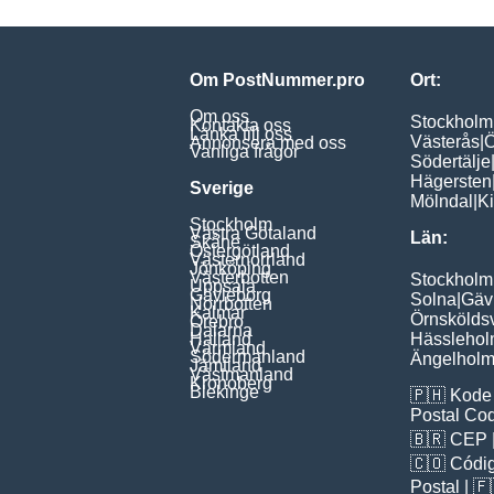
Om PostNummer.pro
Ort:
Om oss
Stockholm
Kontakta oss
Länka till oss
Västerås
|
Ö
Annonsera med oss
Vanliga frågor
Södertälje
Hägersten
Sverige
Mölndal
|
Ki
Stockholm
Västra Götaland
Län:
Skåne
Östergötland
Västernorrland
Jönköping
Västerbotten
Stockholm
Uppsala
Gävleborg
Solna
|
Gäv
Norrbotten
Kalmar
Örnskölds
Örebro
Dalarna
Halland
Hässleho
Värmland
Södermanland
Ängelhol
Jämtland
Västmanland
Kronoberg
Blekinge
🇵🇭
Kode 
Postal Co
🇧🇷
CEP
🇨🇴
Códig
Poștal
| 