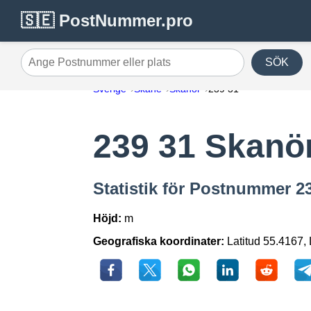
🇸🇪 PostNummer.pro
SÖK
Ange Postnummer eller plats
Sverige
Skåne
Skanör
239 31
239 31 Skanö
Statistik för Postnummer 2
Höjd:
m
Geografiska koordinater:
Latitud 55.4167,