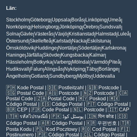
Län:
Stockholm
Göteborg
Uppsala
Borås
Linköping
Umeå
|
|
|
|
|
|
Norrköping
Helsingborg
Jönköping
Örebro
Sundsvall
|
|
|
|
|
Solna
Gävle
Västerås
Växjö
Kristianstad
Halmstad
Luleå
|
|
|
|
|
|
|
Östersund
Skellefteå
Karlstad
Nacka
Eskilstuna
|
|
|
|
|
Örnsköldsvik
Huddinge
Norrtälje
Södertälje
Karlskrona
|
|
|
|
|
Haninge
Järfälla
Skövde
Kungsbacka
Kalmar
|
|
|
|
|
Hässleholm
Botkyrka
Varberg
Mölndal
Värmdö
Piteå
|
|
|
|
|
|
Hudiksvall
Falun
Alingsås
Nyköping
Täby
Borlänge
|
|
|
|
|
|
Ängelholm
Gotland
Sundbyberg
Mjölby
Uddevalla
|
|
|
|
🇵🇭
Kode Postal
| 🇩🇪
Postleitzahl
| 🇬🇧
Postcode
|
🇸🇬
Postal Code
| 🇦🇺
Postcode
| 🇳🇿
Postcode
| 🇨🇦
Postal Code
| 🇿🇦
Postal Code
| 🇲🇾
Poskod
| 🇲🇽
Código Postal
| 🇪🇸
Código Postal
| 🇵🇹
Código Postal
|
🇧🇷
CEP
| 🇫🇷
Code Postal
| 🇳🇱
Postcode
| 🇮🇹
CAP
| 🇹🇭
รหัสไปรษณีย์
| 🇵🇰
پوسٹل کوڈ
| 🇮🇳
पिन कोड
| 🇨🇴
Código Postal
| 🇦🇷
Código Postal
| 🇰🇷
우편번호
| 🇹🇷
Posta Kodu
| 🇵🇱
Kod Pocztowy
| 🇷🇴
Cod Poștal
| 🇫🇮
Postinumero
| 🇵🇪
Código Postal
| 🇨🇱
Código Postal
|