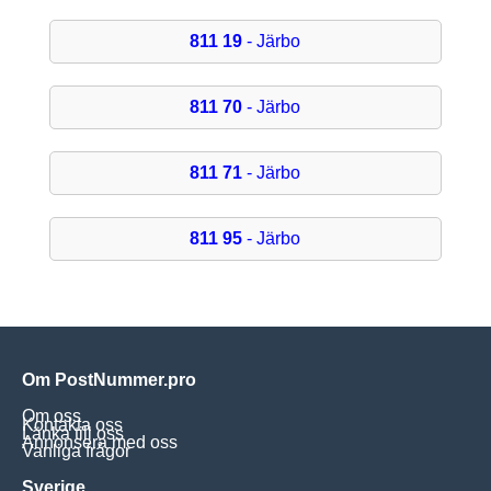
811 19
- Järbo
811 70
- Järbo
811 71
- Järbo
811 95
- Järbo
Om PostNummer.pro
Om oss
Kontakta oss
Länka till oss
Annonsera med oss
Vanliga frågor
Sverige