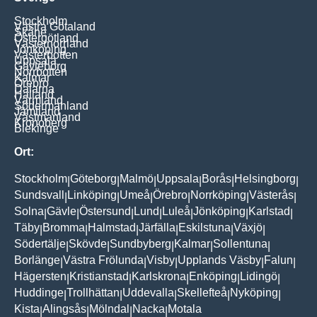
Stockholm
Västra Götaland
Skåne
Östergötland
Västernorrland
Jönköping
Västerbotten
Uppsala
Gävleborg
Norrbotten
Kalmar
Örebro
Dalarna
Halland
Värmland
Södermanland
Jämtland
Västmanland
Kronoberg
Blekinge
Ort:
Stockholm
Göteborg
Malmö
Uppsala
Borås
Helsingborg
|
|
|
|
|
|
Sundsvall
Linköping
Umeå
Örebro
Norrköping
Västerås
|
|
|
|
|
|
Solna
Gävle
Östersund
Lund
Luleå
Jönköping
Karlstad
|
|
|
|
|
|
|
Täby
Bromma
Halmstad
Järfälla
Eskilstuna
Växjö
|
|
|
|
|
|
Södertälje
Skövde
Sundbyberg
Kalmar
Sollentuna
|
|
|
|
|
Borlänge
Västra Frölunda
Visby
Upplands Väsby
Falun
|
|
|
|
|
Hägersten
Kristianstad
Karlskrona
Enköping
Lidingö
|
|
|
|
|
Huddinge
Trollhättan
Uddevalla
Skellefteå
Nyköping
|
|
|
|
|
Kista
Alingsås
Mölndal
Nacka
Motala
|
|
|
|