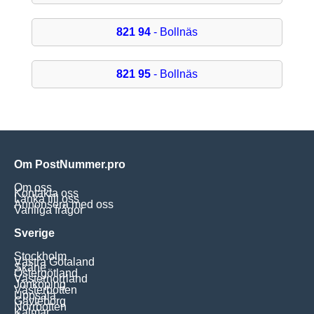
821 94
- Bollnäs
821 95
- Bollnäs
Om PostNummer.pro
Om oss
Kontakta oss
Länka till oss
Annonsera med oss
Vanliga frågor
Sverige
Stockholm
Västra Götaland
Skåne
Östergötland
Västernorrland
Jönköping
Västerbotten
Uppsala
Gävleborg
Norrbotten
Kalmar