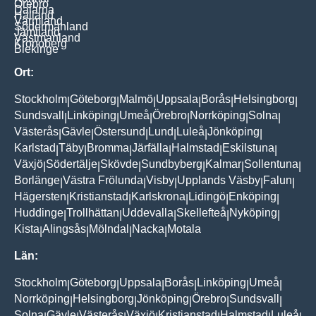
Örebro
Dalarna
Halland
Värmland
Södermanland
Jämtland
Västmanland
Kronoberg
Blekinge
Ort:
Stockholm
Göteborg
Malmö
Uppsala
Borås
Helsingborg
|
|
|
|
|
|
Sundsvall
Linköping
Umeå
Örebro
Norrköping
Solna
|
|
|
|
|
|
Västerås
Gävle
Östersund
Lund
Luleå
Jönköping
|
|
|
|
|
|
Karlstad
Täby
Bromma
Järfälla
Halmstad
Eskilstuna
|
|
|
|
|
|
Växjö
Södertälje
Skövde
Sundbyberg
Kalmar
Sollentuna
|
|
|
|
|
|
Borlänge
Västra Frölunda
Visby
Upplands Väsby
Falun
|
|
|
|
|
Hägersten
Kristianstad
Karlskrona
Lidingö
Enköping
|
|
|
|
|
Huddinge
Trollhättan
Uddevalla
Skellefteå
Nyköping
|
|
|
|
|
Kista
Alingsås
Mölndal
Nacka
Motala
|
|
|
|
Län:
Stockholm
Göteborg
Uppsala
Borås
Linköping
Umeå
|
|
|
|
|
|
Norrköping
Helsingborg
Jönköping
Örebro
Sundsvall
|
|
|
|
|
Solna
Gävle
Västerås
Växjö
Kristianstad
Halmstad
Luleå