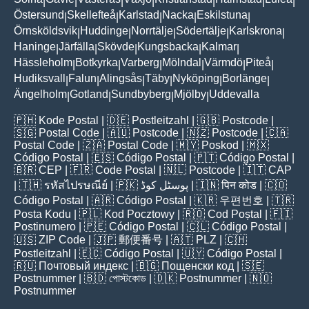
|
|
|
|
|
|
|
Östersund
Skellefteå
Karlstad
Nacka
Eskilstuna
|
|
|
|
|
Örnsköldsvik
Huddinge
Norrtälje
Södertälje
Karlskrona
|
|
|
|
|
Haninge
Järfälla
Skövde
Kungsbacka
Kalmar
|
|
|
|
|
Hässleholm
Botkyrka
Varberg
Mölndal
Värmdö
Piteå
|
|
|
|
|
|
Hudiksvall
Falun
Alingsås
Täby
Nyköping
Borlänge
|
|
|
|
|
|
Ängelholm
Gotland
Sundbyberg
Mjölby
Uddevalla
|
|
|
|
🇵🇭
Kode Postal
| 🇩🇪
Postleitzahl
| 🇬🇧
Postcode
|
🇸🇬
Postal Code
| 🇦🇺
Postcode
| 🇳🇿
Postcode
| 🇨🇦
Postal Code
| 🇿🇦
Postal Code
| 🇲🇾
Poskod
| 🇲🇽
Código Postal
| 🇪🇸
Código Postal
| 🇵🇹
Código Postal
|
🇧🇷
CEP
| 🇫🇷
Code Postal
| 🇳🇱
Postcode
| 🇮🇹
CAP
| 🇹🇭
รหัสไปรษณีย์
| 🇵🇰
پوسٹل کوڈ
| 🇮🇳
पिन कोड
| 🇨🇴
Código Postal
| 🇦🇷
Código Postal
| 🇰🇷
우편번호
| 🇹🇷
Posta Kodu
| 🇵🇱
Kod Pocztowy
| 🇷🇴
Cod Poștal
| 🇫🇮
Postinumero
| 🇵🇪
Código Postal
| 🇨🇱
Código Postal
|
🇺🇸
ZIP Code
| 🇯🇵
郵便番号
| 🇦🇹
PLZ
| 🇨🇭
Postleitzahl
| 🇪🇨
Código Postal
| 🇺🇾
Código Postal
|
🇷🇺
Почтовый индекс
| 🇧🇬
Пощенски код
| 🇸🇪
Postnummer
| 🇧🇩
পোস্টকোড
| 🇩🇰
Postnummer
| 🇳🇴
Postnummer