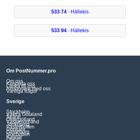
533 74
- Hällekis
533 94
- Hällekis
Om PostNummer.pro
Om oss
Kontakta oss
Länka till oss
Annonsera med oss
Vanliga frågor
Sverige
Stockholm
Västra Götaland
Skåne
Östergötland
Västernorrland
Jönköping
Västerbotten
Uppsala
Gävleborg
Norrbotten
Kalmar
Örebro