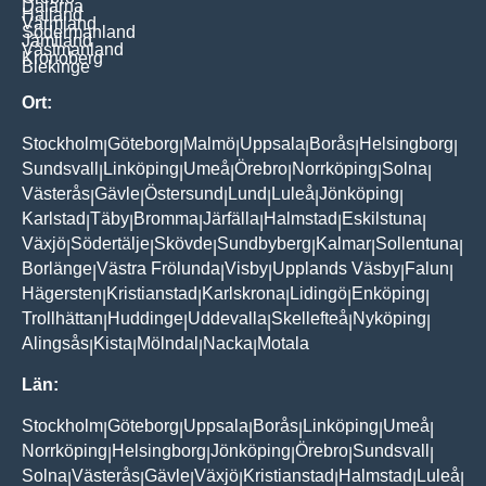
Dalarna
Halland
Värmland
Södermanland
Jämtland
Västmanland
Kronoberg
Blekinge
Ort:
Stockholm
Göteborg
Malmö
Uppsala
Borås
Helsingborg
|
|
|
|
|
|
Sundsvall
Linköping
Umeå
Örebro
Norrköping
Solna
|
|
|
|
|
|
Västerås
Gävle
Östersund
Lund
Luleå
Jönköping
|
|
|
|
|
|
Karlstad
Täby
Bromma
Järfälla
Halmstad
Eskilstuna
|
|
|
|
|
|
Växjö
Södertälje
Skövde
Sundbyberg
Kalmar
Sollentuna
|
|
|
|
|
|
Borlänge
Västra Frölunda
Visby
Upplands Väsby
Falun
|
|
|
|
|
Hägersten
Kristianstad
Karlskrona
Lidingö
Enköping
|
|
|
|
|
Trollhättan
Huddinge
Uddevalla
Skellefteå
Nyköping
|
|
|
|
|
Alingsås
Kista
Mölndal
Nacka
Motala
|
|
|
|
Län:
Stockholm
Göteborg
Uppsala
Borås
Linköping
Umeå
|
|
|
|
|
|
Norrköping
Helsingborg
Jönköping
Örebro
Sundsvall
|
|
|
|
|
Solna
Västerås
Gävle
Växjö
Kristianstad
Halmstad
Luleå
|
|
|
|
|
|
|