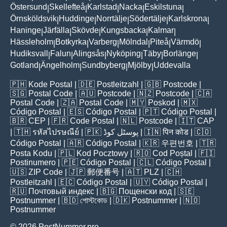
Östersund
Skellefteå
Karlstad
Nacka
Eskilstuna
|
|
|
|
|
Örnsköldsvik
Huddinge
Norrtälje
Södertälje
Karlskrona
|
|
|
|
|
Haninge
Järfälla
Skövde
Kungsbacka
Kalmar
|
|
|
|
|
Hässleholm
Botkyrka
Varberg
Mölndal
Piteå
Värmdö
|
|
|
|
|
|
Hudiksvall
Falun
Alingsås
Nyköping
Täby
Borlänge
|
|
|
|
|
|
Gotland
Ängelholm
Sundbyberg
Mjölby
Uddevalla
|
|
|
|
🇵🇭
Kode Postal
| 🇩🇪
Postleitzahl
| 🇬🇧
Postcode
|
🇸🇬
Postal Code
| 🇦🇺
Postcode
| 🇳🇿
Postcode
| 🇨🇦
Postal Code
| 🇿🇦
Postal Code
| 🇲🇾
Poskod
| 🇲🇽
Código Postal
| 🇪🇸
Código Postal
| 🇵🇹
Código Postal
|
🇧🇷
CEP
| 🇫🇷
Code Postal
| 🇳🇱
Postcode
| 🇮🇹
CAP
| 🇹🇭
รหัสไปรษณีย์
| 🇵🇰
پوسٹل کوڈ
| 🇮🇳
पिन कोड
| 🇨🇴
Código Postal
| 🇦🇷
Código Postal
| 🇰🇷
우편번호
| 🇹🇷
Posta Kodu
| 🇵🇱
Kod Pocztowy
| 🇷🇴
Cod Poștal
| 🇫🇮
Postinumero
| 🇵🇪
Código Postal
| 🇨🇱
Código Postal
|
🇺🇸
ZIP Code
| 🇯🇵
郵便番号
| 🇦🇹
PLZ
| 🇨🇭
Postleitzahl
| 🇪🇨
Código Postal
| 🇺🇾
Código Postal
|
🇷🇺
Почтовый индекс
| 🇧🇬
Пощенски код
| 🇸🇪
Postnummer
| 🇧🇩
পোস্টকোড
| 🇩🇰
Postnummer
| 🇳🇴
Postnummer
© 2026 PostNummer.pro