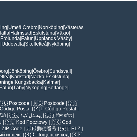
ing
|
Umeå
|
Örebro
|
Norrköping
|
Västerås
fälla
|
Halmstad
|
Eskilstuna
|
Växjö
|
 Frölunda
|
Falun
|
Upplands Väsby
|
n
|
Uddevalla
|
Skellefteå
|
Nyköping
|
borg
|
Jönköping
|
Örebro
|
Sundsvall
|
efteå
|
Karlstad
|
Nacka
|
Eskilstuna
|
aninge
|
Kungsbacka
|
Kalmar
|
Falun
|
Täby
|
Nyköping
|
Borlänge
|
🇦🇺
Postcode
| 🇳🇿
Postcode
| 🇨🇦
Código Postal
| 🇵🇹
Código Postal
|
ีย์
| 🇵🇰
پوسٹل کوڈ
| 🇮🇳
पिन कोड
|
u
| 🇵🇱
Kod Pocztowy
| 🇷🇴
Cod

ZIP Code
| 🇯🇵
郵便番号
| 🇦🇹
PLZ
|
ый индекс
| 🇧🇬
Пощенски код
| 🇸🇪