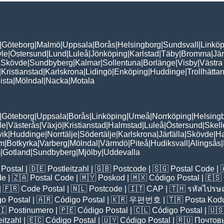
|
Göteborg
|
Malmö
|
Uppsala
|
Borås
|
Helsingborg
|
Sundsvall
|
Linköp
le
|
Östersund
|
Lund
|
Luleå
|
Jönköping
|
Karlstad
|
Täby
|
Bromma
|
Jär
|
Skövde
|
Sundbyberg
|
Kalmar
|
Sollentuna
|
Borlänge
|
Visby
|
Västra
|
Kristianstad
|
Karlskrona
|
Lidingö
|
Enköping
|
Huddinge
|
Trollhätta
ista
|
Mölndal
|
Nacka
|
Motala
|
Göteborg
|
Uppsala
|
Borås
|
Linköping
|
Umeå
|
Norrköping
|
Helsing
le
|
Västerås
|
Växjö
|
Kristianstad
|
Halmstad
|
Luleå
|
Östersund
|
Skell
vik
|
Huddinge
|
Norrtälje
|
Södertälje
|
Karlskrona
|
Järfälla
|
Skövde
|
H
lm
|
Botkyrka
|
Varberg
|
Mölndal
|
Värmdö
|
Piteå
|
Hudiksvall
|
Alingsås
|
m
|
Gotland
|
Sundbyberg
|
Mjölby
|
Uddevalla
Postal
| 🇩🇪
Postleitzahl
| 🇬🇧
Postcode
| 🇸🇬
Postal Code
| 
de
| 🇿🇦
Postal Code
| 🇲🇾
Poskod
| 🇲🇽
Código Postal
| 🇪🇸
| 🇫🇷
Code Postal
| 🇳🇱
Postcode
| 🇮🇹
CAP
| 🇹🇭
รหัสไปรษณ
o Postal
| 🇦🇷
Código Postal
| 🇰🇷
우편번호
| 🇹🇷
Posta Kod
🇮
Postinumero
| 🇵🇪
Código Postal
| 🇨🇱
Código Postal
| 🇺
eitzahl
| 🇪🇨
Código Postal
| 🇺🇾
Código Postal
| 🇷🇺
Почтов