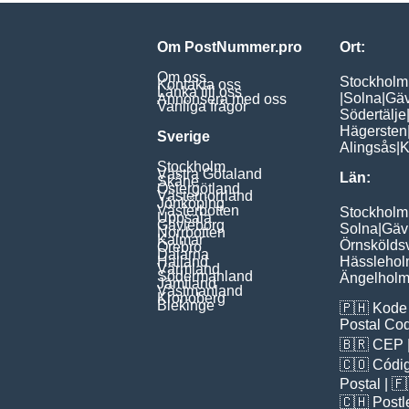
Om PostNummer.pro
Ort:
Om oss
Stockholm
Kontakta oss
Länka till oss
|
Solna
|
Gäv
Annonsera med oss
Vanliga frågor
Södertälje
Hägersten
Sverige
Alingsås
|
K
Stockholm
Västra Götaland
Län:
Skåne
Östergötland
Västernorrland
Jönköping
Västerbotten
Stockholm
Uppsala
Gävleborg
Solna
|
Gäv
Norrbotten
Kalmar
Örnskölds
Örebro
Dalarna
Halland
Hässleho
Värmland
Södermanland
Ängelhol
Jämtland
Västmanland
Kronoberg
Blekinge
🇵🇭
Kode 
Postal Co
🇧🇷
CEP
🇨🇴
Códig
Poștal
| 
🇨🇭
Postl