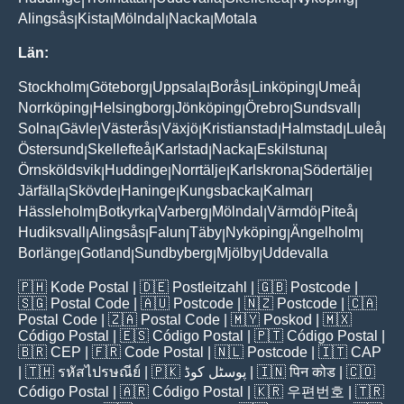
|
|
|
|
|
Alingsås
Kista
Mölndal
Nacka
Motala
|
|
|
|
Län:
Stockholm
Göteborg
Uppsala
Borås
Linköping
Umeå
|
|
|
|
|
|
Norrköping
Helsingborg
Jönköping
Örebro
Sundsvall
|
|
|
|
|
Solna
Gävle
Västerås
Växjö
Kristianstad
Halmstad
Luleå
|
|
|
|
|
|
|
Östersund
Skellefteå
Karlstad
Nacka
Eskilstuna
|
|
|
|
|
Örnsköldsvik
Huddinge
Norrtälje
Karlskrona
Södertälje
|
|
|
|
|
Järfälla
Skövde
Haninge
Kungsbacka
Kalmar
|
|
|
|
|
Hässleholm
Botkyrka
Varberg
Mölndal
Värmdö
Piteå
|
|
|
|
|
|
Hudiksvall
Alingsås
Falun
Täby
Nyköping
Ängelholm
|
|
|
|
|
|
Borlänge
Gotland
Sundbyberg
Mjölby
Uddevalla
|
|
|
|
🇵🇭
Kode Postal
| 🇩🇪
Postleitzahl
| 🇬🇧
Postcode
|
🇸🇬
Postal Code
| 🇦🇺
Postcode
| 🇳🇿
Postcode
| 🇨🇦
Postal Code
| 🇿🇦
Postal Code
| 🇲🇾
Poskod
| 🇲🇽
Código Postal
| 🇪🇸
Código Postal
| 🇵🇹
Código Postal
|
🇧🇷
CEP
| 🇫🇷
Code Postal
| 🇳🇱
Postcode
| 🇮🇹
CAP
| 🇹🇭
รหัสไปรษณีย์
| 🇵🇰
پوسٹل کوڈ
| 🇮🇳
पिन कोड
| 🇨🇴
Código Postal
| 🇦🇷
Código Postal
| 🇰🇷
우편번호
| 🇹🇷