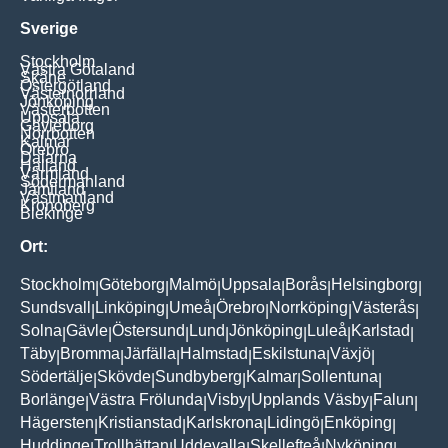
Sverige
Stockholm
Västra Götaland
Skåne
Östergötland
Västernorrland
Jönköping
Västerbotten
Uppsala
Gävleborg
Norrbotten
Kalmar
Örebro
Dalarna
Halland
Värmland
Södermanland
Jämtland
Västmanland
Kronoberg
Blekinge
Ort:
Stockholm
Göteborg
Malmö
Uppsala
Borås
Helsingborg
|
|
|
|
|
|
Sundsvall
Linköping
Umeå
Örebro
Norrköping
Västerås
|
|
|
|
|
|
Solna
Gävle
Östersund
Lund
Jönköping
Luleå
Karlstad
|
|
|
|
|
|
|
Täby
Bromma
Järfälla
Halmstad
Eskilstuna
Växjö
|
|
|
|
|
|
Södertälje
Skövde
Sundbyberg
Kalmar
Sollentuna
|
|
|
|
|
Borlänge
Västra Frölunda
Visby
Upplands Väsby
Falun
|
|
|
|
|
Hägersten
Kristianstad
Karlskrona
Lidingö
Enköping
|
|
|
|
|
Huddinge
Trollhättan
Uddevalla
Skellefteå
Nyköping