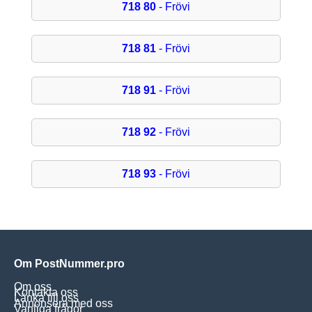
718 80
- Frövi
718 81
- Frövi
718 91
- Frövi
718 92
- Frövi
718 93
- Frövi
Om PostNummer.pro
Om oss
Kontakta oss
Länka till oss
Annonsera med oss
Vanliga frågor