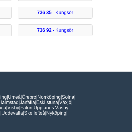
736 35
- Kungsör
736 92
- Kungsör
ing
|
Umeå
|
Örebro
|
Norrköping
|
Solna
|
Halmstad
|
Järfälla
|
Eskilstuna
|
Växjö
|
nda
|
Visby
|
Falun
|
Upplands Väsby
|
e
|
Uddevalla
|
Skellefteå
|
Nyköping
|