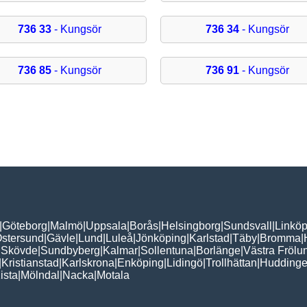
736 33
- Kungsör
736 34
- Kungsör
736 85
- Kungsör
736 91
- Kungsör
|
Göteborg
|
Malmö
|
Uppsala
|
Borås
|
Helsingborg
|
Sundsvall
|
Linköp
stersund
|
Gävle
|
Lund
|
Luleå
|
Jönköping
|
Karlstad
|
Täby
|
Bromma
|
|
Skövde
|
Sundbyberg
|
Kalmar
|
Sollentuna
|
Borlänge
|
Västra Frölu
|
Kristianstad
|
Karlskrona
|
Enköping
|
Lidingö
|
Trollhättan
|
Hudding
ista
|
Mölndal
|
Nacka
|
Motala