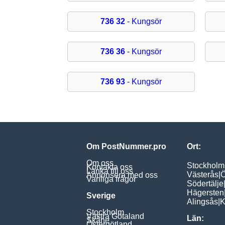
736 32
- Kungsör
736 36
- Kungsör
736 93
- Kungsör
Om PostNummer.pro
Ort:
Om oss
Stockholm
Kontakta oss
Länka till oss
Västerås
|
Ö
Annonsera med oss
Vanliga frågor
Södertälje
Hägersten
Sverige
Alingsås
|
K
Stockholm
Västra Götaland
Län:
Skåne
Östergötland