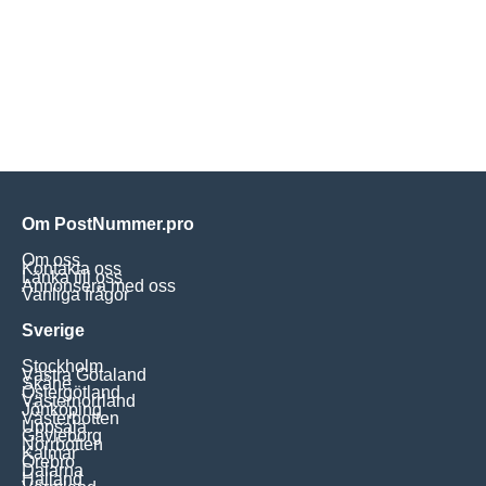
Om PostNummer.pro
Om oss
Kontakta oss
Länka till oss
Annonsera med oss
Vanliga frågor
Sverige
Stockholm
Västra Götaland
Skåne
Östergötland
Västernorrland
Jönköping
Västerbotten
Uppsala
Gävleborg
Norrbotten
Kalmar
Örebro
Dalarna
Halland