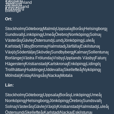
Värmland
Södermanland
Jämtland
Västmanland
Kronoberg
Blekinge
Ort:
Stockholm
Göteborg
Malmö
Uppsala
Borås
Helsingborg
|
|
|
|
|
|
Sundsvall
Linköping
Umeå
Örebro
Norrköping
Solna
|
|
|
|
|
|
Västerås
Gävle
Östersund
Lund
Jönköping
Luleå
|
|
|
|
|
|
Karlstad
Täby
Bromma
Halmstad
Järfälla
Eskilstuna
|
|
|
|
|
|
Växjö
Södertälje
Skövde
Sundbyberg
Kalmar
Sollentuna
|
|
|
|
|
|
Borlänge
Västra Frölunda
Visby
Upplands Väsby
Falun
|
|
|
|
|
Hägersten
Kristianstad
Karlskrona
Enköping
Lidingö
|
|
|
|
|
Trollhättan
Huddinge
Uddevalla
Skellefteå
Nyköping
|
|
|
|
|
Mölndal
Kista
Alingsås
Nacka
Motala
|
|
|
|
Län:
Stockholm
Göteborg
Uppsala
Borås
Linköping
Umeå
|
|
|
|
|
|
Norrköping
Helsingborg
Jönköping
Örebro
Sundsvall
|
|
|
|
|
Solna
Västerås
Gävle
Växjö
Kristianstad
Halmstad
Luleå
|
|
|
|
|
|
|
Östersund
Skellefteå
Karlstad
Nacka
Eskilstuna
|
|
|
|
|