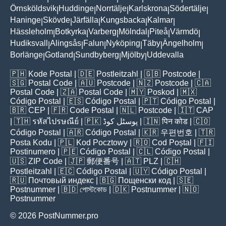
Örnsköldsvik
Huddinge
Norrtälje
Karlskrona
Södertälje
|
|
|
|
|
Haninge
Skövde
Järfälla
Kungsbacka
Kalmar
|
|
|
|
|
Hässleholm
Botkyrka
Varberg
Mölndal
Piteå
Värmdö
|
|
|
|
|
|
Hudiksvall
Alingsås
Falun
Nyköping
Täby
Ängelholm
|
|
|
|
|
|
Borlänge
Gotland
Sundbyberg
Mjölby
Uddevalla
|
|
|
|
🇵🇭
Kode Postal
| 🇩🇪
Postleitzahl
| 🇬🇧
Postcode
|
🇸🇬
Postal Code
| 🇦🇺
Postcode
| 🇳🇿
Postcode
| 🇨🇦
Postal Code
| 🇿🇦
Postal Code
| 🇲🇾
Poskod
| 🇲🇽
Código Postal
| 🇪🇸
Código Postal
| 🇵🇹
Código Postal
|
🇧🇷
CEP
| 🇫🇷
Code Postal
| 🇳🇱
Postcode
| 🇮🇹
CAP
| 🇹🇭
รหัสไปรษณีย์
| 🇵🇰
پوسٹل کوڈ
| 🇮🇳
पिन कोड
| 🇨🇴
Código Postal
| 🇦🇷
Código Postal
| 🇰🇷
우편번호
| 🇹🇷
Posta Kodu
| 🇵🇱
Kod Pocztowy
| 🇷🇴
Cod Poștal
| 🇫🇮
Postinumero
| 🇵🇪
Código Postal
| 🇨🇱
Código Postal
|
🇺🇸
ZIP Code
| 🇯🇵
郵便番号
| 🇦🇹
PLZ
| 🇨🇭
Postleitzahl
| 🇪🇨
Código Postal
| 🇺🇾
Código Postal
|
🇷🇺
Почтовый индекс
| 🇧🇬
Пощенски код
| 🇸🇪
Postnummer
| 🇧🇩
পোস্টকোড
| 🇩🇰
Postnummer
| 🇳🇴
Postnummer
© 2026 PostNummer.pro