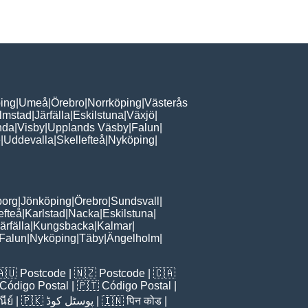
ing
|
Umeå
|
Örebro
|
Norrköping
|
Västerås
lmstad
|
Järfälla
|
Eskilstuna
|
Växjö
|
nda
|
Visby
|
Upplands Väsby
|
Falun
|
e
|
Uddevalla
|
Skellefteå
|
Nyköping
|
borg
|
Jönköping
|
Örebro
|
Sundsvall
|
efteå
|
Karlstad
|
Nacka
|
Eskilstuna
|
ärfälla
|
Kungsbacka
|
Kalmar
|
Falun
|
Nyköping
|
Täby
|
Ängelholm
|
🇦🇺
Postcode
| 🇳🇿
Postcode
| 🇨🇦
Código Postal
| 🇵🇹
Código Postal
|
ีย์
| 🇵🇰
پوسٹل کوڈ
| 🇮🇳
पिन कोड
|