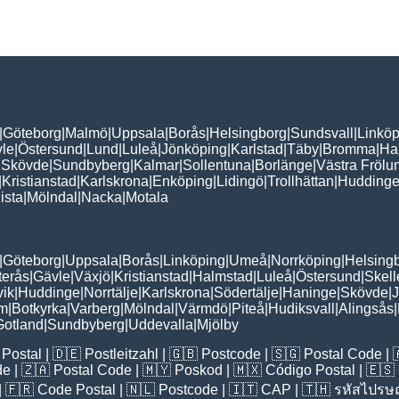
|
Göteborg
|
Malmö
|
Uppsala
|
Borås
|
Helsingborg
|
Sundsvall
|
Linköp
le
|
Östersund
|
Lund
|
Luleå
|
Jönköping
|
Karlstad
|
Täby
|
Bromma
|
Ha
|
Skövde
|
Sundbyberg
|
Kalmar
|
Sollentuna
|
Borlänge
|
Västra Frölu
|
Kristianstad
|
Karlskrona
|
Enköping
|
Lidingö
|
Trollhättan
|
Hudding
ista
|
Mölndal
|
Nacka
|
Motala
|
Göteborg
|
Uppsala
|
Borås
|
Linköping
|
Umeå
|
Norrköping
|
Helsing
terås
|
Gävle
|
Växjö
|
Kristianstad
|
Halmstad
|
Luleå
|
Östersund
|
Skell
vik
|
Huddinge
|
Norrtälje
|
Karlskrona
|
Södertälje
|
Haninge
|
Skövde
|
J
lm
|
Botkyrka
|
Varberg
|
Mölndal
|
Värmdö
|
Piteå
|
Hudiksvall
|
Alingsås
|
Gotland
|
Sundbyberg
|
Uddevalla
|
Mjölby
Postal
| 🇩🇪
Postleitzahl
| 🇬🇧
Postcode
| 🇸🇬
Postal Code
| 
de
| 🇿🇦
Postal Code
| 🇲🇾
Poskod
| 🇲🇽
Código Postal
| 🇪🇸
| 🇫🇷
Code Postal
| 🇳🇱
Postcode
| 🇮🇹
CAP
| 🇹🇭
รหัสไปรษณ