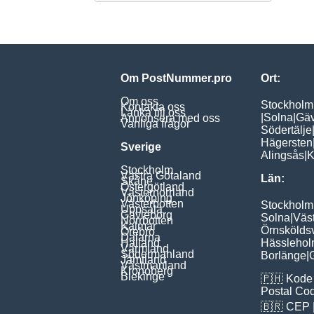
Om PostNummer.pro
Ort:
Om oss
Stockholm
Kontakta oss
Länka till oss
|
Solna
|
Gäv
Annonsera med oss
Vanliga frågor
Södertälje
Hägersten
Sverige
Alingsås
|
K
Stockholm
Västra Götaland
Län:
Skåne
Östergötland
Västernorrland
Jönköping
Västerbotten
Stockholm
Uppsala
Gävleborg
Solna
|
Väs
Norrbotten
Kalmar
Örnskölds
Örebro
Dalarna
Halland
Hässleho
Värmland
Södermanland
Borlänge
|
Jämtland
Västmanland
Kronoberg
Blekinge
🇵🇭
Kode 
Postal Co
🇧🇷
CEP