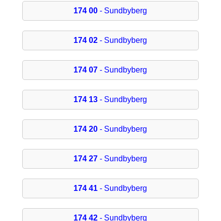
174 00
- Sundbyberg
174 02
- Sundbyberg
174 07
- Sundbyberg
174 13
- Sundbyberg
174 20
- Sundbyberg
174 27
- Sundbyberg
174 41
- Sundbyberg
174 42
- Sundbyberg