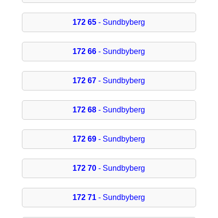
172 65
- Sundbyberg
172 66
- Sundbyberg
172 67
- Sundbyberg
172 68
- Sundbyberg
172 69
- Sundbyberg
172 70
- Sundbyberg
172 71
- Sundbyberg