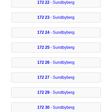
172 22
- Sundbyberg
172 23
- Sundbyberg
172 24
- Sundbyberg
172 25
- Sundbyberg
172 26
- Sundbyberg
172 27
- Sundbyberg
172 29
- Sundbyberg
172 30
- Sundbyberg