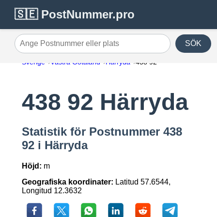
🇸🇪 PostNummer.pro
SÖK
Ange Postnummer eller plats
Sverige
Västra Götaland
Härryda
438 92
438 92 Härryda
Statistik för Postnummer 438
92 i Härryda
Höjd:
m
Geografiska koordinater:
Latitud 57.6544,
Longitud 12.3632