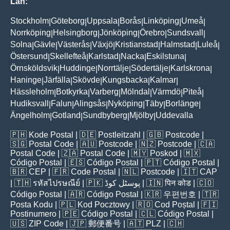
Län:
Stockholm
Göteborg
Uppsala
Borås
Linköping
Umeå
|
|
|
|
|
|
Norrköping
Helsingborg
Jönköping
Örebro
Sundsvall
|
|
|
|
|
Solna
Gävle
Västerås
Växjö
Kristianstad
Halmstad
Luleå
|
|
|
|
|
|
|
Östersund
Skellefteå
Karlstad
Nacka
Eskilstuna
|
|
|
|
|
Örnsköldsvik
Huddinge
Norrtälje
Södertälje
Karlskrona
|
|
|
|
|
Haninge
Järfälla
Skövde
Kungsbacka
Kalmar
|
|
|
|
|
Hässleholm
Botkyrka
Varberg
Mölndal
Värmdö
Piteå
|
|
|
|
|
|
Hudiksvall
Falun
Alingsås
Nyköping
Täby
Borlänge
|
|
|
|
|
|
Ängelholm
Gotland
Sundbyberg
Mjölby
Uddevalla
|
|
|
|
🇵🇭
Kode Postal
| 🇩🇪
Postleitzahl
| 🇬🇧
Postcode
|
🇸🇬
Postal Code
| 🇦🇺
Postcode
| 🇳🇿
Postcode
| 🇨🇦
Postal Code
| 🇿🇦
Postal Code
| 🇲🇾
Poskod
| 🇲🇽
Código Postal
| 🇪🇸
Código Postal
| 🇵🇹
Código Postal
|
🇧🇷
CEP
| 🇫🇷
Code Postal
| 🇳🇱
Postcode
| 🇮🇹
CAP
| 🇹🇭
รหัสไปรษณีย์
| 🇵🇰
پوسٹل کوڈ
| 🇮🇳
पिन कोड
| 🇨🇴
Código Postal
| 🇦🇷
Código Postal
| 🇰🇷
우편번호
| 🇹🇷
Posta Kodu
| 🇵🇱
Kod Pocztowy
| 🇷🇴
Cod Poștal
| 🇫🇮
Postinumero
| 🇵🇪
Código Postal
| 🇨🇱
Código Postal
|
🇺🇸
ZIP Code
| 🇯🇵
郵便番号
| 🇦🇹
PLZ
| 🇨🇭