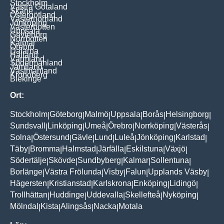
Stockholm
Västra Götaland
Skåne
Östergötland
Västernorrland
Jönköping
Västerbotten
Uppsala
Gävleborg
Norrbotten
Kalmar
Örebro
Dalarna
Halland
Värmland
Södermanland
Jämtland
Västmanland
Kronoberg
Blekinge
Ort:
Stockholm
Göteborg
Malmö
Uppsala
Borås
Helsingborg
|
|
|
|
|
|
Sundsvall
Linköping
Umeå
Örebro
Norrköping
Västerås
|
|
|
|
|
|
Solna
Östersund
Gävle
Lund
Luleå
Jönköping
Karlstad
|
|
|
|
|
|
|
Täby
Bromma
Halmstad
Järfälla
Eskilstuna
Växjö
|
|
|
|
|
|
Södertälje
Skövde
Sundbyberg
Kalmar
Sollentuna
|
|
|
|
|
Borlänge
Västra Frölunda
Visby
Falun
Upplands Väsby
|
|
|
|
|
Hägersten
Kristianstad
Karlskrona
Enköping
Lidingö
|
|
|
|
|
Trollhättan
Huddinge
Uddevalla
Skellefteå
Nyköping
|
|
|
|
|
Mölndal
Kista
Alingsås
Nacka
Motala
|
|
|
|