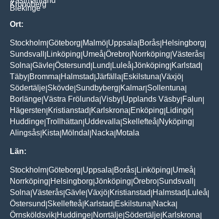
Västmanland
Kronoberg
Blekinge
Ort:
Stockholm
Göteborg
Malmö
Uppsala
Borås
Helsingborg
|
|
|
|
|
|
Sundsvall
Linköping
Umeå
Örebro
Norrköping
Västerås
|
|
|
|
|
|
Solna
Gävle
Östersund
Lund
Luleå
Jönköping
Karlstad
|
|
|
|
|
|
|
Täby
Bromma
Halmstad
Järfälla
Eskilstuna
Växjö
|
|
|
|
|
|
Södertälje
Skövde
Sundbyberg
Kalmar
Sollentuna
|
|
|
|
|
Borlänge
Västra Frölunda
Visby
Upplands Väsby
Falun
|
|
|
|
|
Hägersten
Kristianstad
Karlskrona
Enköping
Lidingö
|
|
|
|
|
Huddinge
Trollhättan
Uddevalla
Skellefteå
Nyköping
|
|
|
|
|
Alingsås
Kista
Mölndal
Nacka
Motala
|
|
|
|
Län:
Stockholm
Göteborg
Uppsala
Borås
Linköping
Umeå
|
|
|
|
|
|
Norrköping
Helsingborg
Jönköping
Örebro
Sundsvall
|
|
|
|
|
Solna
Västerås
Gävle
Växjö
Kristianstad
Halmstad
Luleå
|
|
|
|
|
|
|
Östersund
Skellefteå
Karlstad
Eskilstuna
Nacka
|
|
|
|
|
Örnsköldsvik
Huddinge
Norrtälje
Södertälje
Karlskrona
|
|
|
|
|