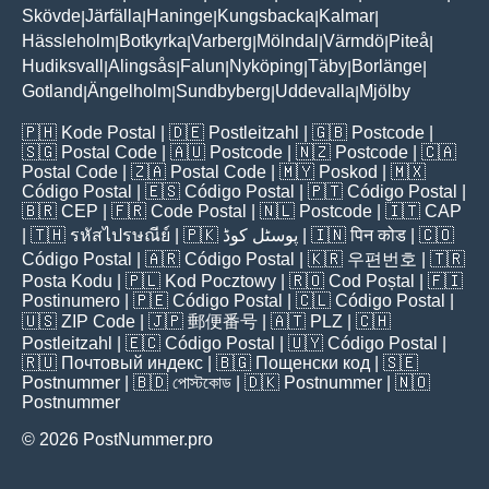
Skövde
Järfälla
Haninge
Kungsbacka
Kalmar
|
|
|
|
|
Hässleholm
Botkyrka
Varberg
Mölndal
Värmdö
Piteå
|
|
|
|
|
|
Hudiksvall
Alingsås
Falun
Nyköping
Täby
Borlänge
|
|
|
|
|
|
Gotland
Ängelholm
Sundbyberg
Uddevalla
Mjölby
|
|
|
|
🇵🇭
Kode Postal
| 🇩🇪
Postleitzahl
| 🇬🇧
Postcode
|
🇸🇬
Postal Code
| 🇦🇺
Postcode
| 🇳🇿
Postcode
| 🇨🇦
Postal Code
| 🇿🇦
Postal Code
| 🇲🇾
Poskod
| 🇲🇽
Código Postal
| 🇪🇸
Código Postal
| 🇵🇹
Código Postal
|
🇧🇷
CEP
| 🇫🇷
Code Postal
| 🇳🇱
Postcode
| 🇮🇹
CAP
| 🇹🇭
รหัสไปรษณีย์
| 🇵🇰
پوسٹل کوڈ
| 🇮🇳
पिन कोड
| 🇨🇴
Código Postal
| 🇦🇷
Código Postal
| 🇰🇷
우편번호
| 🇹🇷
Posta Kodu
| 🇵🇱
Kod Pocztowy
| 🇷🇴
Cod Poștal
| 🇫🇮
Postinumero
| 🇵🇪
Código Postal
| 🇨🇱
Código Postal
|
🇺🇸
ZIP Code
| 🇯🇵
郵便番号
| 🇦🇹
PLZ
| 🇨🇭
Postleitzahl
| 🇪🇨
Código Postal
| 🇺🇾
Código Postal
|
🇷🇺
Почтовый индекс
| 🇧🇬
Пощенски код
| 🇸🇪
Postnummer
| 🇧🇩
পোস্টকোড
| 🇩🇰
Postnummer
| 🇳🇴
Postnummer
© 2026 PostNummer.pro