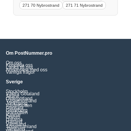
271 70 Nybrostrand
271 71 Nybrostrand
Om PostNummer.pro
Om oss
Kontakta oss
Länka till oss
Annonsera med oss
Vanliga frågor
Sverige
Stockholm
Västra Götaland
Skåne
Östergötland
Västernorrland
Jönköping
Västerbotten
Uppsala
Gävleborg
Norrbotten
Kalmar
Örebro
Dalarna
Halland
Värmland
Södermanland
Jämtland