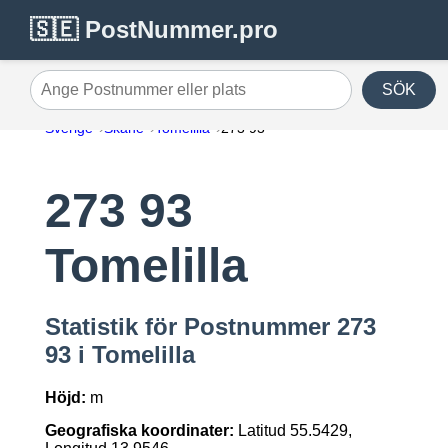
🇸🇪 PostNummer.pro
SÖK
Ange Postnummer eller plats
Sverige
Skåne
Tomelilla
273 93
273 93
Tomelilla
Statistik för Postnummer 273
93 i Tomelilla
Höjd:
m
Geografiska koordinater:
Latitud 55.5429,