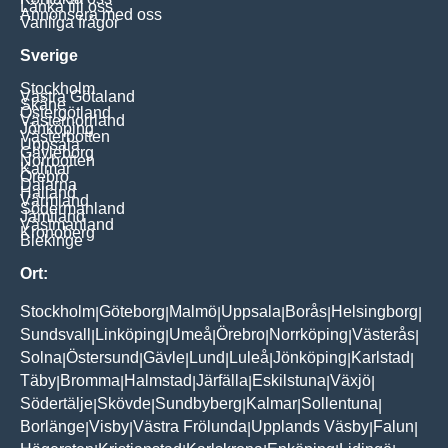
Länka till oss
Annonsera med oss
Vanliga frågor
Sverige
Stockholm
Västra Götaland
Skåne
Östergötland
Västernorrland
Jönköping
Västerbotten
Uppsala
Gävleborg
Norrbotten
Kalmar
Örebro
Dalarna
Halland
Värmland
Södermanland
Jämtland
Västmanland
Kronoberg
Blekinge
Ort:
Stockholm
Göteborg
Malmö
Uppsala
Borås
Helsingborg
|
|
|
|
|
|
Sundsvall
Linköping
Umeå
Örebro
Norrköping
Västerås
|
|
|
|
|
|
Solna
Östersund
Gävle
Lund
Luleå
Jönköping
Karlstad
|
|
|
|
|
|
|
Täby
Bromma
Halmstad
Järfälla
Eskilstuna
Växjö
|
|
|
|
|
|
Södertälje
Skövde
Sundbyberg
Kalmar
Sollentuna
|
|
|
|
|
Borlänge
Visby
Västra Frölunda
Upplands Väsby
Falun
|
|
|
|
|