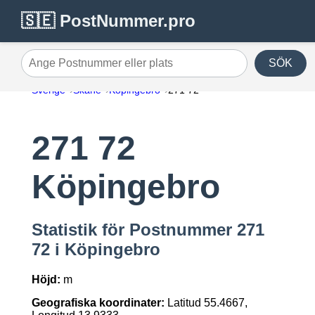
🇸🇪 PostNummer.pro
SÖK
Ange Postnummer eller plats
Sverige
Skåne
Köpingebro
271 72
271 72
Köpingebro
Statistik för Postnummer 271
72 i Köpingebro
Höjd:
m
Geografiska koordinater:
Latitud 55.4667,