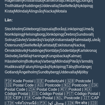
Hägersten
Kristianstad
Karlskrona
Enköping
Lidingö
|
|
|
|
|
Trollhättan
Huddinge
Uddevalla
Skellefteå
Nyköping
|
|
|
|
|
Kista
Mölndal
Alingsås
Nacka
Motala
|
|
|
|
Län:
Stockholm
Göteborg
Uppsala
Borås
Linköping
Umeå
|
|
|
|
|
|
Norrköping
Helsingborg
Jönköping
Örebro
Sundsvall
|
|
|
|
|
Solna
Gävle
Västerås
Växjö
Kristianstad
Halmstad
Luleå
|
|
|
|
|
|
|
Östersund
Skellefteå
Karlstad
Eskilstuna
Nacka
|
|
|
|
|
Örnsköldsvik
Huddinge
Norrtälje
Södertälje
Karlskrona
|
|
|
|
|
Skövde
Järfälla
Haninge
Kungsbacka
Kalmar
|
|
|
|
|
Hässleholm
Botkyrka
Varberg
Mölndal
Piteå
Värmdö
|
|
|
|
|
|
Hudiksvall
Falun
Alingsås
Nyköping
Täby
Borlänge
|
|
|
|
|
|
Gotland
Ängelholm
Sundbyberg
Uddevalla
Mjölby
|
|
|
|
🇵🇭
Kode Postal
| 🇩🇪
Postleitzahl
| 🇬🇧
Postcode
|
🇸🇬
Postal Code
| 🇦🇺
Postcode
| 🇳🇿
Postcode
| 🇨🇦
Postal Code
| 🇿🇦
Postal Code
| 🇲🇾
Poskod
| 🇲🇽
Código Postal
| 🇪🇸
Código Postal
| 🇵🇹
Código Postal
|
🇧🇷
CEP
| 🇫🇷
Code Postal
| 🇳🇱
Postcode
| 🇮🇹
CAP
| 🇹🇭
รหัสไปรษณีย์
| 🇵🇰
پوسٹل کوڈ
| 🇮🇳
पिन कोड
| 🇨🇴