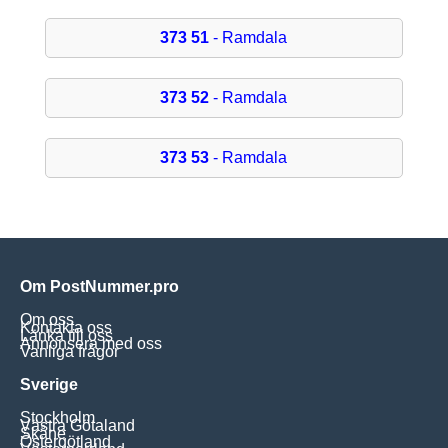
373 51
- Ramdala
373 52
- Ramdala
373 53
- Ramdala
Om PostNummer.pro
Om oss
Kontakta oss
Länka till oss
Annonsera med oss
Vanliga frågor
Sverige
Stockholm
Västra Götaland
Skåne
Östergötland