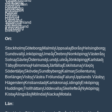
Västernorrland
Jönköping
Västerbotten
Uppsala
Gävleborg
Norrbotten
Kalmar
Örebro
Dalarna
Halland
Värmland
Södermanland
Jämtland
Västmanland
Kronoberg
Blekinge
Ort:
Stockholm
Göteborg
Malmö
Uppsala
Borås
Helsingborg
|
|
|
|
|
|
Sundsvall
Linköping
Umeå
Örebro
Norrköping
Västerås
|
|
|
|
|
|
Solna
Gävle
Östersund
Lund
Luleå
Jönköping
Karlstad
|
|
|
|
|
|
|
Täby
Bromma
Halmstad
Järfälla
Eskilstuna
Växjö
|
|
|
|
|
|
Södertälje
Skövde
Sundbyberg
Kalmar
Sollentuna
|
|
|
|
|
Borlänge
Visby
Västra Frölunda
Falun
Upplands Väsby
|
|
|
|
|
Hägersten
Kristianstad
Karlskrona
Lidingö
Enköping
|
|
|
|
|
Huddinge
Trollhättan
Uddevalla
Skellefteå
Nyköping
|
|
|
|
|
Kista
Alingsås
Mölndal
Nacka
Motala
|
|
|
|
Län: