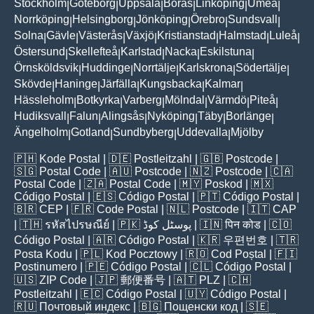
Stockholm
Göteborg
Uppsala
Borås
Linköping
Umeå
|
|
|
|
|
|
Norrköping
Helsingborg
Jönköping
Örebro
Sundsvall
|
|
|
|
|
Solna
Gävle
Västerås
Växjö
Kristianstad
Halmstad
Luleå
|
|
|
|
|
|
|
Östersund
Skellefteå
Karlstad
Nacka
Eskilstuna
|
|
|
|
|
Örnsköldsvik
Huddinge
Norrtälje
Karlskrona
Södertälje
|
|
|
|
|
Skövde
Haninge
Järfälla
Kungsbacka
Kalmar
|
|
|
|
|
Hässleholm
Botkyrka
Varberg
Mölndal
Värmdö
Piteå
|
|
|
|
|
|
Hudiksvall
Falun
Alingsås
Nyköping
Täby
Borlänge
|
|
|
|
|
|
Ängelholm
Gotland
Sundbyberg
Uddevalla
Mjölby
|
|
|
|
🇵🇭
Kode Postal
| 🇩🇪
Postleitzahl
| 🇬🇧
Postcode
|
🇸🇬
Postal Code
| 🇦🇺
Postcode
| 🇳🇿
Postcode
| 🇨🇦
Postal Code
| 🇿🇦
Postal Code
| 🇲🇾
Poskod
| 🇲🇽
Código Postal
| 🇪🇸
Código Postal
| 🇵🇹
Código Postal
|
🇧🇷
CEP
| 🇫🇷
Code Postal
| 🇳🇱
Postcode
| 🇮🇹
CAP
| 🇹🇭
รหัสไปรษณีย์
| 🇵🇰
پوسٹل کوڈ
| 🇮🇳
पिन कोड
| 🇨🇴
Código Postal
| 🇦🇷
Código Postal
| 🇰🇷
우편번호
| 🇹🇷
Posta Kodu
| 🇵🇱
Kod Pocztowy
| 🇷🇴
Cod Poștal
| 🇫🇮
Postinumero
| 🇵🇪
Código Postal
| 🇨🇱
Código Postal
|
🇺🇸
ZIP Code
| 🇯🇵
郵便番号
| 🇦🇹
PLZ
| 🇨🇭
Postleitzahl
| 🇪🇨
Código Postal
| 🇺🇾
Código Postal
|
🇷🇺
Почтовый индекс
| 🇧🇬
Пощенски код
| 🇸🇪